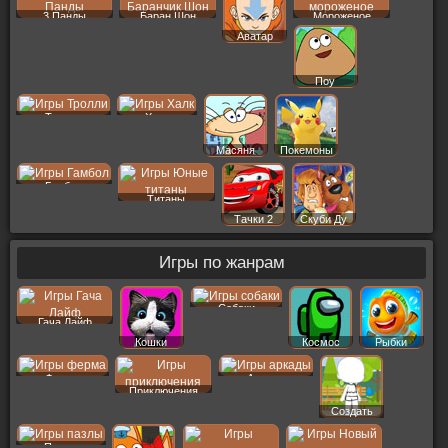
3 Панды
Баран Шон
Мороженое
Аватар
Поу
Тролли
Халк
Масяня
Покемоны
Гамбол
Титаны
Тачки 2
Скуби Ду
Игры по жанрам
Собаки
Гача Лайф
Кошки
Космос
Рыбки
Ферма
Аркады
Приключения
Создать
Пер
Пазлы