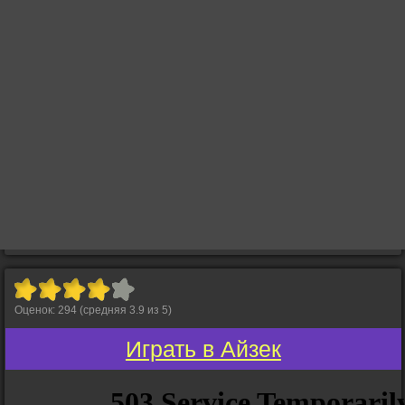
Оценок:
294
(средняя
3.9
из
5
)
Играть в Айзек