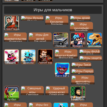
Игры для мальчиков
Музыка
Драки
Бродилки
СловоПацана
Троллфейс
Издевалки
Для детей
Полиция
Фрайдей
Динозавры
ФНАФ
Мортал Ком
Защита
Роботы
Драконы
Ловкий вор
Такси
Паркур
Хагги Вагги
Вертолеты
Смешные
Отряд котят
Футбол
Бомж Хобо