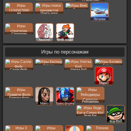
1234567890
Векс
A4
Поиск пред
Леталки
Стратегии
Квесты
ФНФ моды
Игры по персонажам
Капхед
Бэтмен
Салли Фейс
Улитка Боб
Марио
Гравити Фолз
Рейнджеры
Момо
Трансформеры
Леди Баг
Вор Боб