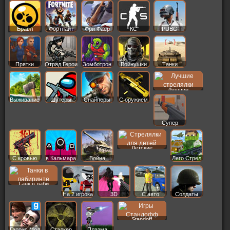
Бравл
Фортнайт
Фри Фаер
КС
PUBG
Старс
Прятки
Отряд Герои
Зомботрон
Войнушки
Танки
Лучшие
Выживание
Шутеры
Снайперы
С оружием
Супер
Детские
С кровью
в Кальмара
Война
Лего Стрел
Танк в лаби
На 2 игрока
3D
С авто
Солдаты
Standoff
Гаррис Мод
Сталкер
Плазма