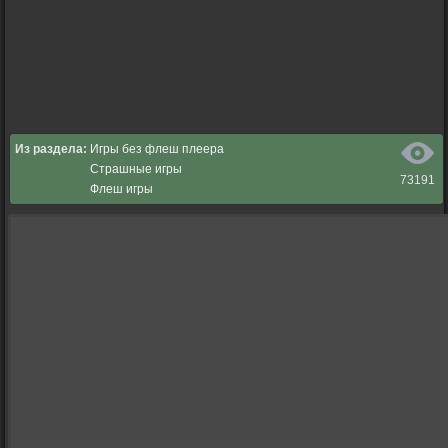
Из раздела:
Игры без флеш плеера
Страшные игры
73191
Флеш игры