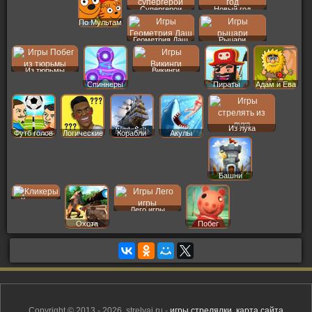
Супергерои
Новый год
По Мультам
Геометрия Даш
Рыцари
Из тюрьмы
Викинги
Спиннеры
Пираты
Адам и Ева
Из лука
Футб голов
Логические
Корабли
Акулы
Башни
Кликеры
Лего игры
Охота
Побег
Copyright © 2013 - 2026, strelyaj.ru -
игры стрелялки
,
карта сайта