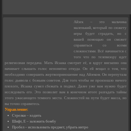
Айзек – это мальчика
маленький, который по сюжету
игры будет страдать, но с
вашей помощью он сможет
справиться со всеми
сложностями. Всё начинается с
того что по телевизору идет
религиозная передача. Мать Исаака смотрит её, и вдруг внезапно она
начинает слышать голос непонятно откуда. Он ей вещал о том, что
необходимо совершить жертвоприношение над Айзеком. Он перепутала
голос дьявола с божьим советом. Для того чтобы не произошло ничего
плохого, Исаака сумел сбежать в подвал. Далее уже вам нужно будет
исследовать его. Это позволит вам в конечном итоге разгадать тайны
этого ужасающего темного места. Сложностей на пути будет масса, но
вы точно справитесь.
Управление:
Стрелки – ходить
Шифт, E – заложить бомбу
Пробел – использовать предмет, убрать интро