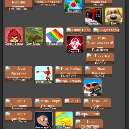
Не нажимай
Убийца
Рус Машины
Бегалки
3д игры
Бен
Хэппи Вилс
Симуляторы
Энгри Бердз
Сим Мыши
Поп Ит
Пластилин
Plague Inc
Простые
Рыбка ест
Камазы
Растения
Флеш игры
Агарио
Дрифт
Бен 10
Эволюция
Генри Стик
Fall Guys
Стелс
Автобусы
Антистресс
По Сети