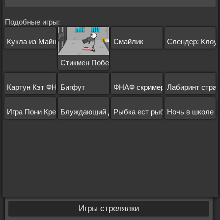
Подобные игры:
Кукла из Майнкрафта 2
Смайлик
Слендер: Клоу
Стикмен Побег из Тюрьмы
Картун Кэт ФНФ
Бигфут
ФНАФ скримеры
Лабиринт стра
Игра Пони Креатор 3
Блуждающий дух дома
Рыбка ест рыбку 1
Ночь в школе
Игры стрелялки