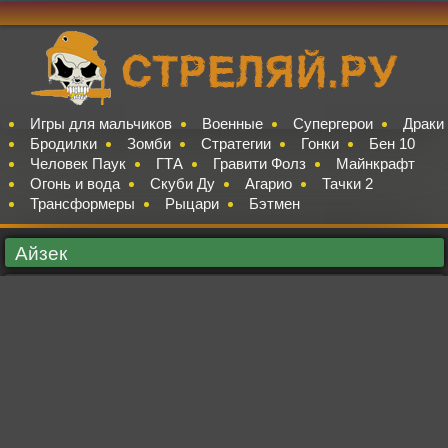
Игры для мальчиков
Военные
Супергерои
Драки
Бродилки
Зомби
Стратегии
Гонки
Бен 10
Человек Паук
ГТА
Гравити Фолз
Майнкрафт
Огонь и вода
Скуби Ду
Агарио
Тачки 2
Трансформеры
Рыцари
Бэтмен
Айзек