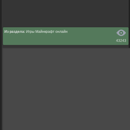
Из раздела:
Игры Майнкрафт онлайн
43243