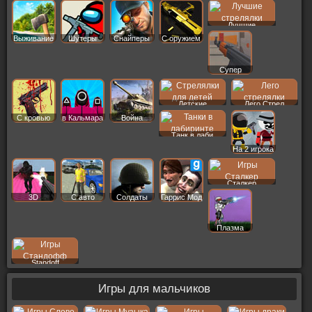
Лучшие
Выживание
Шутеры
Снайперы
С оружием
Супер
Детские
Лего Стрел
С кровью
в Кальмара
Война
Танк в лаби
На 2 игрока
Сталкер
3D
С авто
Солдаты
Гаррис Мод
Плазма
Standoff
Игры для мальчиков