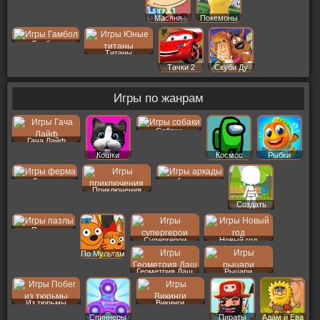
Масяня
Покемоны
Гамбол
Титаны
Тачки 2
Скуби Ду
Игры по жанрам
Собаки
Гача Лайф
Кошки
Космос
Рыбки
Ферма
Аркады
Приключения
Создать
Пер
Пазлы
Супергерои
Новый год
По Мультам
Геометрия Даш
Рыцари
Из тюрьмы
Викинги
Спиннеры
Пираты
Адам и Ева