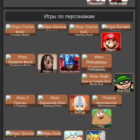
Квесты
ФНФ моды
Игры по персонажам
Капхед
Бэтмен
Салли Фейс
Улитка Боб
Марио
Гравити Фолз
Рейнджеры
Момо
Трансформеры
Леди Баг
Вор Боб
3 Панды
Баран Шон
Мороженое
Аватар
Поу
Тролли
Халк