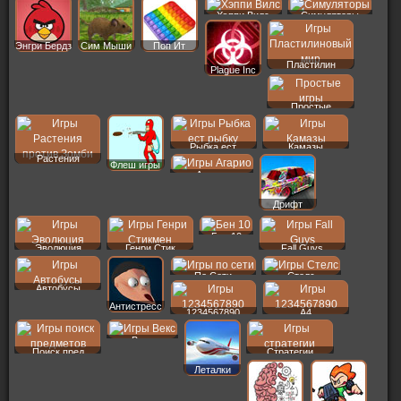
Хэппи Вилс
Симуляторы
Энгри Бердз
Сим Мыши
Поп Ит
Пластилин
Plague Inc
Простые
Рыбка ест
Камазы
Растения
Флеш игры
Агарио
Дрифт
Бен 10
Эволюция
Генри Стик
Fall Guys
По Сети
Стелс
Автобусы
Антистресс
1234567890
A4
Векс
Поиск пред
Стратегии
Леталки