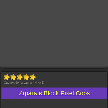
Оценок:
90
(средняя
4.4
из
5
)
Играть в Block Pixel Cops