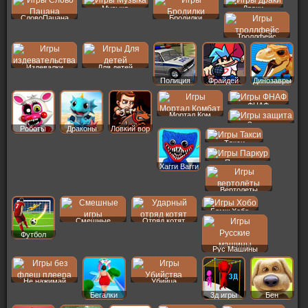
Музыка
Драки
СловоПацана
Бродилки
Троллфейс
Издевалки
Для детей
Полиция
Фрайдей
Динозавры
ФНАФ
Мортал Ком
Защита
Роботы
Драконы
Ловкий вор
Такси
Паркур
Хагги Вагги
Вертолеты
Бомж Хобо
Смешные
Отряд котят
Футбол
Рус Машины
Не нажимай
Убийца
Бегалки
3д игры
Бен