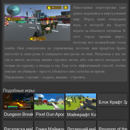
Пиксельные перестрелки уже
давно ворвались в виртуальный
мир. Перед вами очередная
игра, в которой вы будете
играть за обычного человека. В
этот город проник вирус,
поэтому все полицейские стали
зомби. Они совершенно не управляемы, поэтому вам придётся брать
пистолет в свои руки и совершать выстрелы по ним. Патронов у вас не
так и много, поэтому важно стрелять метко, ибо они могут нападать не
только по одному, а иногда и так. Еще есть эффективный способ, чтобы
они вас не убивали – просто убежать о них хотя бы на время.
Управление: стрелки – ходить, мышка – стрелять.
Подобные игры:
Блок Крафт 3д
Dungeon Breaker
Pixel Gun Apocalypse 2
Майнкрафт Когама
Раскраска майнкрафт
Гонки Майнкрафт
Летающий майнкрафт
Revenge of the 