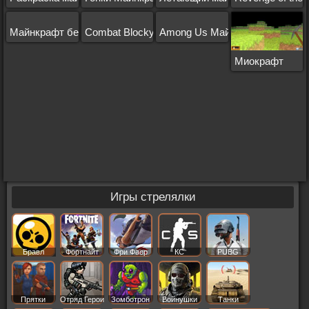
Майнкрафт бег
Combat Blocky Strike
Among Us Майнкрафт
Миокрафт
Игры стрелялки
Бравл
Фортнайт
Фри Фаер
КС
PUBG
Старс
Прятки
Отряд Герои
Зомботрон
Войнушки
Танки