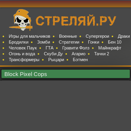
Игры для мальчиков
Военные
Супергерои
Драки
Бродилки
Зомби
Стратегии
Гонки
Бен 10
Человек Паук
ГТА
Гравити Фолз
Майнкрафт
Огонь и вода
Скуби Ду
Агарио
Тачки 2
Трансформеры
Рыцари
Бэтмен
Block Pixel Cops