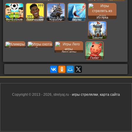
Из лука
Футб голов
Логические
Корабли
Акулы
Башни
Кликеры
Охота
Лего игры
Побег
Copyright © 2013 - 2026, strelyaj.ru -
игры стрелялки
,
карта сайта