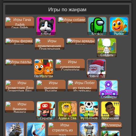
Игры по жанрам
Собаки
Гача Лайф
Кошки
Космос
Рыбки
Ферма
Аркады
Приключения
Создать
Пер
Пазлы
Супергерои
По Мультам
Новый год
Геометрия Даш
Рыцари
Из тюрьмы
Спиннеры
Викинги
Пираты
Адам и Ева
Футб голов
Логические
Кликеры