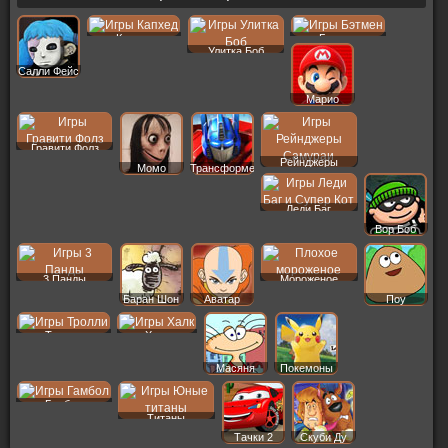
Капхед
Бэтмен
Улитка Боб
Салли Фейс
Марио
Гравити Фолз
Рейнджеры
Момо
Трансформеры
Леди Баг
Вор Боб
3 Панды
Мороженое
Баран Шон
Аватар
Поу
Тролли
Халк
Масяня
Покемоны
Гамбол
Титаны
Тачки 2
Скуби Ду