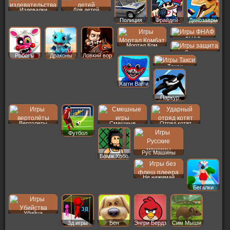
Издевалки
Для детей
Полиция
Фрайдей
Динозавры
ФНАФ
Мортал Ком
Защита
Роботы
Драконы
Ловкий вор
Такси
Хагги Вагги
Паркур
Вертолеты
Смешные
Отряд котят
Футбол
Рус Машины
Бомж Хобо
Не нажимай
Бегалки
Убийца
3д игры
Бен
Энгри Бердз
Сим Мыши