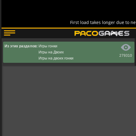
Из этих разделов:
Игры гонки
Игры на Двоих
279310
Игры на двоих гонки