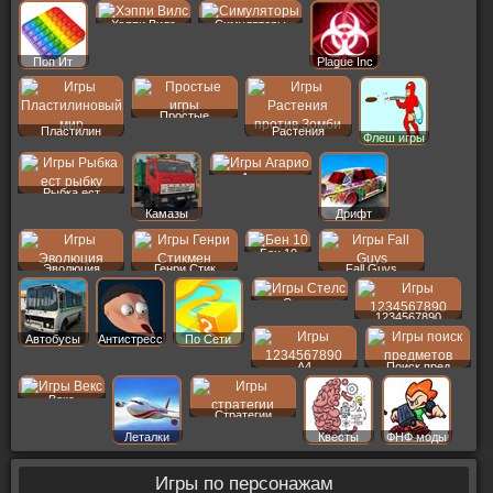
Хэппи Вилс
Симуляторы
Поп Ит
Plague Inc
Простые
Пластилин
Растения
Флеш игры
Агарио
Рыбка ест
Камазы
Дрифт
Бен 10
Эволюция
Генри Стик
Fall Guys
Стелс
1234567890
Автобусы
Антистресс
По Сети
A4
Поиск пред
Векс
Стратегии
Леталки
Квесты
ФНФ моды
Игры по персонажам