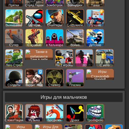
Прятки
Отряд Герои
Зомботрон
Войнушки
Танки
Выживание
Шутеры
Снайперы
С оружием
Лучшие
Супер
С кровью
в Кальмара
Война
Детские
Танк в лаби
Лего Стрел
На 2 игрока
3D
С авто
Standoff
Солдаты
Гаррис Мод
Сталкер
Плазма
Игры для мальчиков
СловоПацана
Музыка
Бродилки
Драки
Троллфейс