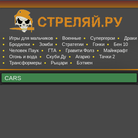
Игры для мальчиков
Военные
Супергерои
Драки
Бродилки
Зомби
Стратегии
Гонки
Бен 10
Человек Паук
ГТА
Гравити Фолз
Майнкрафт
Огонь и вода
Скуби Ду
Агарио
Тачки 2
Трансформеры
Рыцари
Бэтмен
CARS