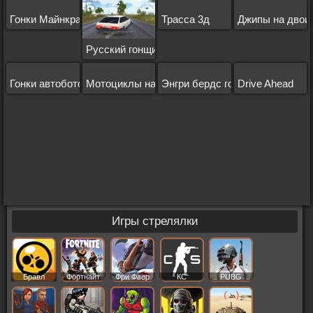
Гонки Майнкрафт
Трасса 3д
Джипы на двои
Русский гонщик
Гонки автоботов
Мотоциклы на 2
Энгри бердс гонки
Drive Ahead
Игры стрелялки
Бравл
Фортнайт
Фри Фаер
КС
PUBG
Старс