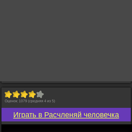
Оценок:
1079
(средняя
4
из
5
)
Играть в Расчленяй человечка