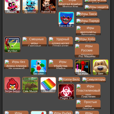
ФНАФ
Мортал Ком
Защита
Роботы
Драконы
Ловкий вор
Такси
Паркур
Хагги Вагги
Вертолеты
Бомж Хобо
Смешные
Отряд котят
Футбол
Рус Машины
Не нажимай
Убийца
Бегалки
3д игры
Бен
Хэппи Вилс
Симуляторы
Энгри Бердз
Сим Мыши
Поп Ит
Пластилин
Plague Inc
Простые