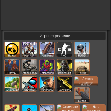
Игры стрелялки
Бравл
Фортнайт
Фри Фаер
КС
PUBG
Старс
Прятки
Отряд Герои
Зомботрон
Войнушки
Танки
Лучшие
Выживание
Шутеры
Снайперы
С оружием
Супер