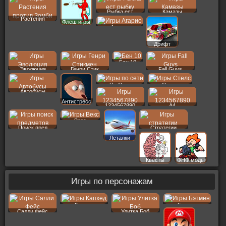
Рыбка ест
Камазы
Растения
Флеш игры
Агарио
Дрифт
Бен 10
Эволюция
Генри Стик
Fall Guys
По Сети
Стелс
Автобусы
Антистресс
1234567890
A4
Векс
Поиск пред
Стратегии
Леталки
Квесты
ФНФ моды
Игры по персонажам
Капхед
Бэтмен
Салли Фейс
Улитка Боб