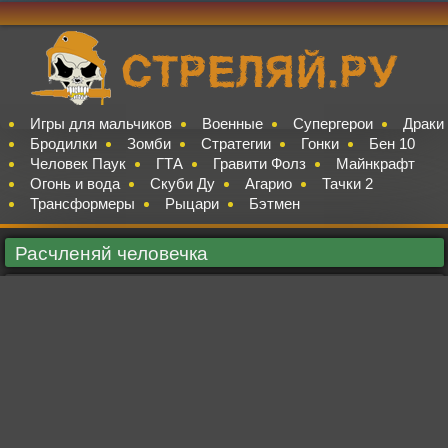
Игры для мальчиков
Военные
Супергерои
Драки
Бродилки
Зомби
Стратегии
Гонки
Бен 10
Человек Паук
ГТА
Гравити Фолз
Майнкрафт
Огонь и вода
Скуби Ду
Агарио
Тачки 2
Трансформеры
Рыцари
Бэтмен
Расчленяй человечка