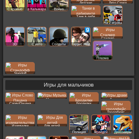
Детские
Лего Стрел
С кровью
в Кальмара
Война
Танк в лаби
На 2 игрока
Сталкер
3D
С авто
Солдаты
Гаррис Мод
Плазма
Standoff
Игры для мальчиков
Музыка
Драки
СловоПацана
Бродилки
Троллфейс
Издевалки
Для детей
Полиция
Фрайдей
Динозавры