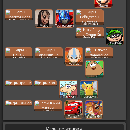
Марио
Гравити Фолз
Рейнджеры
Момо
Трансформеры
Леди Баг
Вор Боб
3 Панды
Баран Шон
Мороженое
Аватар
Поу
Тролли
Халк
Масяня
Покемоны
Гамбол
Титаны
Тачки 2
Скуби Ду
Игры по жанрам