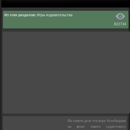
Из этих разделов:
Игры издевательства
822734
На самом деле эта игра безобидная
на фоне такого садистского