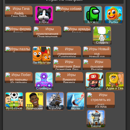
Собаки
Гача Лайф
Кошки
Космос
Рыбки
Ферма
Аркады
Приключения
Создать
Пер
Пазлы
Супергерои
Новый год
По Мультам
Геометрия Даш
Рыцари
Из тюрьмы
Викинги
Спиннеры
Пираты
Адам и Ева
Из лука
Футб голов
Логические
Корабли
Акулы
Башни