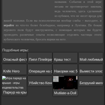
названия. События в этой игре
весьма не противоречат законам,
ведь человечек, здесь сделанный
из кубиков, что не несет вреда для
вашей психики. Если вы психологически вообще слабы – выходите, и
играйте
во что-то более безобидное, например в Лунтика. По бокам
игрового поля будут инструменты, с помощью которых вы будете
проводить различные опыты позволяющие отделять частицы этого
кубического человечка, бросать ящики на него.
Подобные игры:
Опасный фестиваль
Пипл Плейграунд ФНАФ
Краш тест
Мой любимый 
Knife Hero
Операция на сердце
Накорми нас 5
Вымести злост
Убийство Кенни
Безрукий милл
Паркур на крышах
Mutilate-a-Doll 2