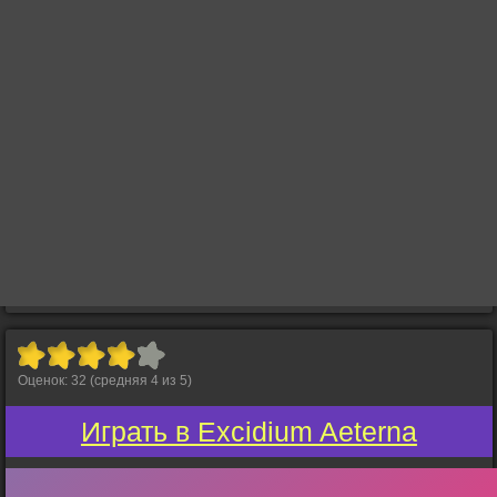
Оценок:
32
(средняя
4
из
5
)
Играть в Excidium Aeterna