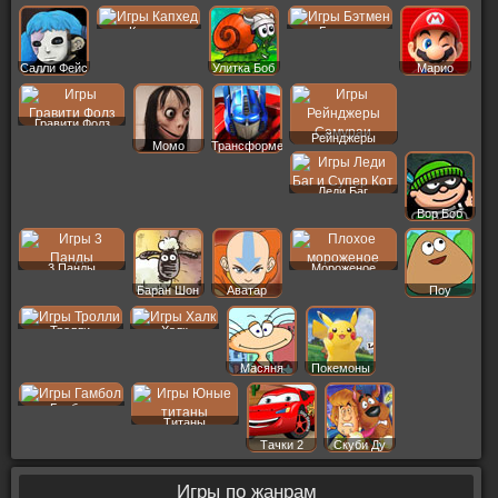
Капхед
Бэтмен
Салли Фейс
Улитка Боб
Марио
Гравити Фолз
Рейнджеры
Момо
Трансформеры
Леди Баг
Вор Боб
3 Панды
Мороженое
Баран Шон
Аватар
Поу
Тролли
Халк
Масяня
Покемоны
Гамбол
Титаны
Тачки 2
Скуби Ду
Игры по жанрам