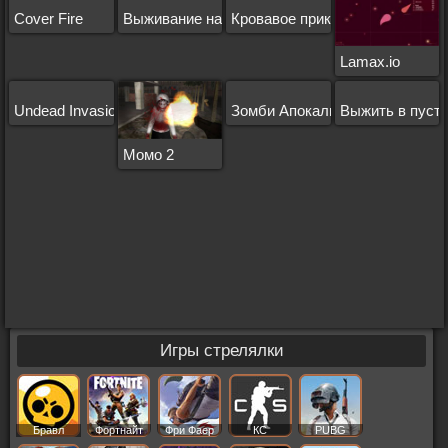
Cover Fire
Выживание на двоих
Кровавое приключение
Lamax.io
Undead Invasion
Зомби Апокалипсис: выживани
Выжить в пуст
Момо 2
Игры стрелялки
Бравл
Фортнайт
Фри Фаер
КС
PUBG
Старс