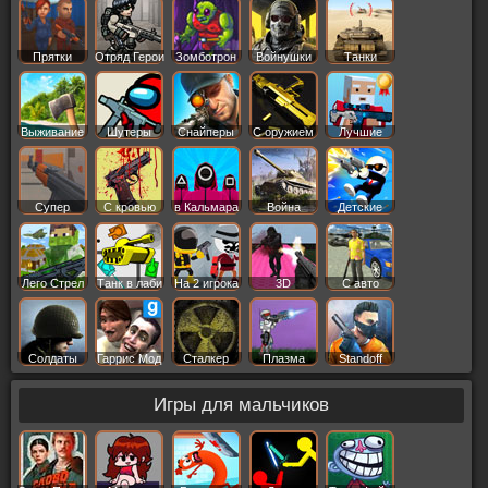
Прятки
Отряд Герои
Зомботрон
Войнушки
Танки
Выживание
Шутеры
Снайперы
С оружием
Лучшие
Супер
С кровью
в Кальмара
Война
Детские
Лего Стрел
Танк в лаби
На 2 игрока
3D
С авто
Солдаты
Гаррис Мод
Сталкер
Плазма
Standoff
Игры для мальчиков