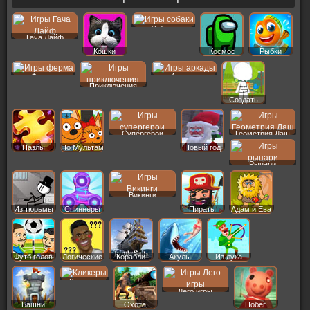
Собаки
Гача Лайф
Кошки
Космос
Рыбки
Ферма
Аркады
Приключения
Создать
Пер
Супергерои
Геометрия Даш
Пазлы
По Мультам
Новый год
Рыцари
Викинги
Из тюрьмы
Спиннеры
Пираты
Адам и Ева
Футб голов
Логические
Корабли
Акулы
Из лука
Кликеры
Лего игры
Башни
Охота
Побег