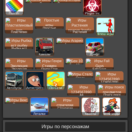
Хэппи Вилс
Симуляторы
Поп Ит
Plague Inc
Простые
Пластилин
Растения
Флеш игры
Агарио
Рыбка ест
Камазы
Дрифт
Бен 10
Эволюция
Генри Стик
Fall Guys
Стелс
1234567890
Автобусы
Антистресс
По Сети
A4
Поиск пред
Векс
Стратегии
Леталки
Квесты
ФНФ моды
Игры по персонажам