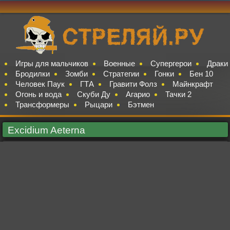
Игры для мальчиков
Военные
Супергерои
Драки
Бродилки
Зомби
Стратегии
Гонки
Бен 10
Человек Паук
ГТА
Гравити Фолз
Майнкрафт
Огонь и вода
Скуби Ду
Агарио
Тачки 2
Трансформеры
Рыцари
Бэтмен
Excidium Aeterna