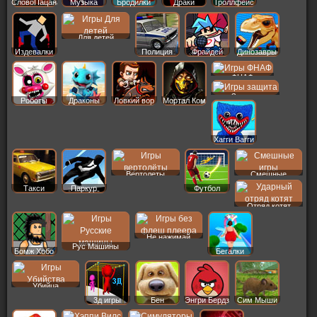
СловоПацана
Музыка
Бродилки
Драки
Троллфейс
Для детей
Издевалки
Полиция
Фрайдей
Динозавры
ФНАФ
Защита
Роботы
Драконы
Ловкий вор
Мортал Ком
Хагги Вагги
Вертолеты
Смешные
Такси
Паркур
Футбол
Отряд котят
Не нажимай
Рус Машины
Бомж Хобо
Бегалки
Убийца
3д игры
Бен
Энгри Бердз
Сим Мыши