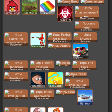
Хэппи Вилс
Симуляторы
Энгри Бердз
Сим Мыши
Поп Ит
Пластилин
Plague Inc
Простые
Рыбка ест
Камазы
Растения
Флеш игры
Агарио
Дрифт
Бен 10
Эволюция
Генри Стик
Fall Guys
Стелс
Автобусы
Антистресс
По Сети
1234567890
Векс
A4
Поиск пред
Леталки