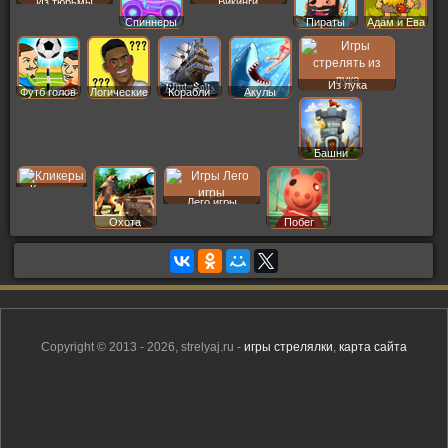
Из тюрьмы
Викинги
Спиннеры
Пираты
Адам и Ева
Из лука
Футб голов
Логические
Корабли
Акулы
Башни
Кликеры
Лего игры
Охота
Побег
Copyright © 2013 - 2026, strelyaj.ru -
игры стрелялки
,
карта сайта