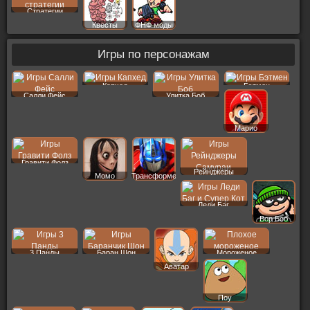
Стратегии
Квесты
ФНФ моды
Игры по персонажам
Капхед
Бэтмен
Салли Фейс
Улитка Боб
Марио
Гравити Фолз
Рейнджеры
Момо
Трансформеры
Леди Баг
Вор Боб
3 Панды
Баран Шон
Мороженое
Аватар
Поу