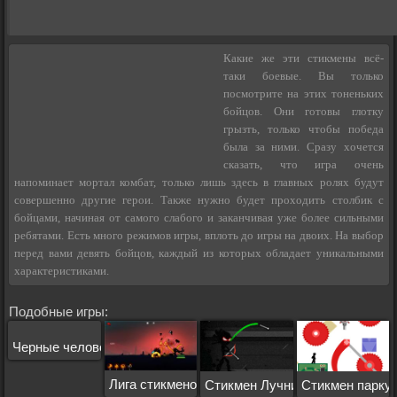
Какие же эти стикмены всё-
таки боевые. Вы только
посмотрите на этих тоненьких
бойцов. Они готовы глотку
грызть, только чтобы победа
была за ними. Сразу хочется
сказать, что игра очень
напоминает мортал комбат, только лишь здесь в главных ролях будут
совершенно другие герои. Также нужно будет проходить столбик с
бойцами, начиная от самого слабого и заканчивая уже более сильными
ребятами. Есть много режимов игры, вплоть до игры на двоих. На выбор
перед вами девять бойцов, каждый из которых обладает уникальными
характеристиками.
Подобные игры:
Черные человечки
Лига стикменов
Стикмен Лучник 4
Стикмен парку