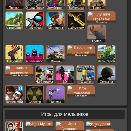
Прятки
Отряд Герои
Зомботрон
Войнушки
Танки
Лучшие
Выживание
Шутеры
Снайперы
С оружием
Супер
Детские
С кровью
в Кальмара
Война
Лего Стрел
Танк в лаби
На 2 игрока
3D
С авто
Солдаты
Standoff
Гаррис Мод
Сталкер
Плазма
Игры для мальчиков
Музыка
Драки