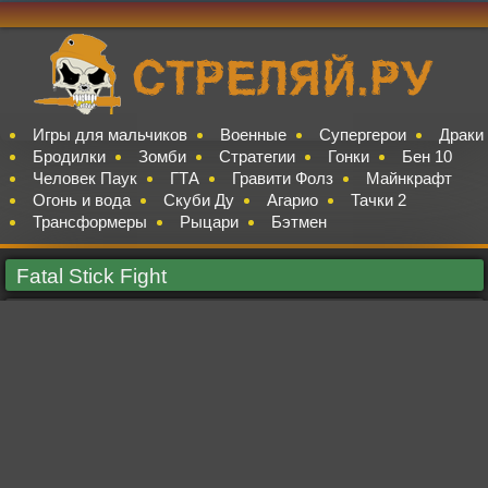
Игры для мальчиков
Военные
Супергерои
Драки
Бродилки
Зомби
Стратегии
Гонки
Бен 10
Человек Паук
ГТА
Гравити Фолз
Майнкрафт
Огонь и вода
Скуби Ду
Агарио
Тачки 2
Трансформеры
Рыцари
Бэтмен
Fatal Stick Fight