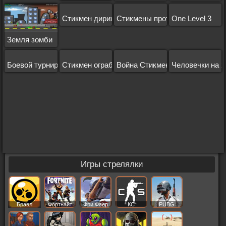
Стикмен дирижабль
Стикмены против Зомби
One Level 3
Земля зомби
Боевой турнир
Стикмен ограбление банка
Война Стикменов
Человечки на 2
Игры стрелялки
Бравл
Фортнайт
Фри Фаер
КС
PUBG
Старс