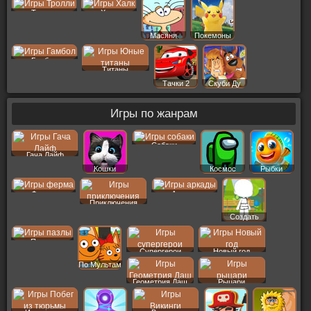
Тролли
Халк
Масяня
Покемоны
Гамбол
Титаны
Тачки 2
Скуби Ду
Игры по жанрам
Собаки
Гача Лайф
Кошки
Космос
Рыбки
Ферма
Аркады
Приключения
Создать
Пер
Пазлы
Супергерои
Новый год
По Мультам
Геометрия Даш
Рыцари