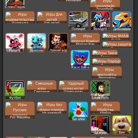
Бродилки
СловоПацана
Троллфейс
Издевалки
Для детей
Полиция
Фрайдей
Динозавры
ФНАФ
Мортал Ком
Защита
Роботы
Драконы
Ловкий вор
Такси
Паркур
Хагги Вагги
Вертолеты
Смешные
Отряд котят
Футбол
Бомж Хобо
Не нажимай
Убийца
Рус Машины
Бегалки
3д игры
Бен