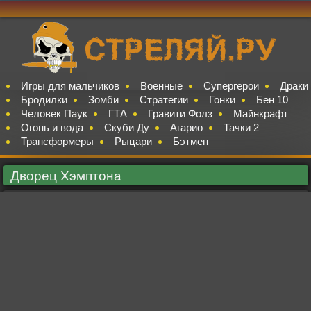
Игры для мальчиков
Военные
Супергерои
Драки
Бродилки
Зомби
Стратегии
Гонки
Бен 10
Человек Паук
ГТА
Гравити Фолз
Майнкрафт
Огонь и вода
Скуби Ду
Агарио
Тачки 2
Трансформеры
Рыцари
Бэтмен
Дворец Хэмптона