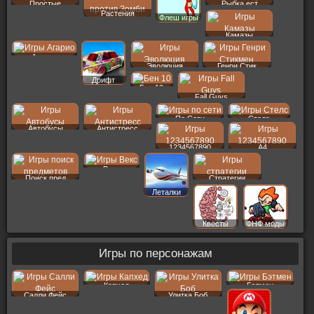
Простые
Рыбка ест
Растения
Флеш игры
Камазы
Агарио
Эволюция
Генри Стик
Дрифт
Бен 10
Fall Guys
По Сети
Стелс
Автобусы
Антистресс
1234567890
A4
Векс
Поиск пред
Стратегии
Леталки
Квесты
ФНФ моды
Игры по персонажам
Капхед
Бэтмен
Салли Фейс
Улитка Боб