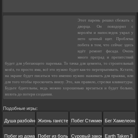
Этот парень решил сбежать с
дворца. Он повздорил с
королём и напоследок украл у
него ценный щит. Проблема
побега в том, что сейчас здесь
идёт ремонт фасада. Очень
много преград и препятствий
будет для убегающего паренька. То тачка для цемента, то строительный
козёл, то просто яма, всё это нужно будет как-то перепрыгивать. Кстати,
на экране будет писаться что именно нужно нажимать для прыжка, или
для того чтобы проскочить внизу. Это, как правило, стрелки клавиатуры.
Будьте бдительны, ведь можно хорошенько врезаться и будет больно,
вплоть до потери создания.
Подобные игры:
Душа разбойника
Жизнь гангстера
Побег Стикмена из тюрьмы 2
Бег Хамелеона
Побег из дома
Побег из больницы
Суровый закон
Earth Taken 3