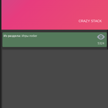
Из раздела:
Игры побег
5324