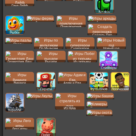
Кошки
Собаки
Гача Лайф
Космос
Ферма
Аркады
Приключения
Рыбки
Создать Пер
Пазлы
По Мультам
Супергерои
Новый год
Геометрия Даш
Рыцари
Из тюрьмы
Спиннеры
Викинги
Адам и Ева
Пираты
Футб голов
Логические
Акулы
Башни
Из лука
Кликеры
Корабли
Охота
Лего игры
Побег