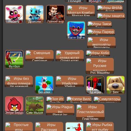
Полиция
Фрайдей
Динозавры
ФНАФ
Мортал Ком
Защита
Роботы
Драконы
Ловкий вор
Такси
Паркур
Хагги Вагги
Вертолеты
Бомж Хобо
Смешные
Отряд котят
Футбол
Рус Машины
Не нажимай
Убийца
Бегалки
3д игры
Бен
Поп Ит
Хэппи Вилс
Симуляторы
Энгри Бердз
Сим Мыши
Plague Inc
Пластилин