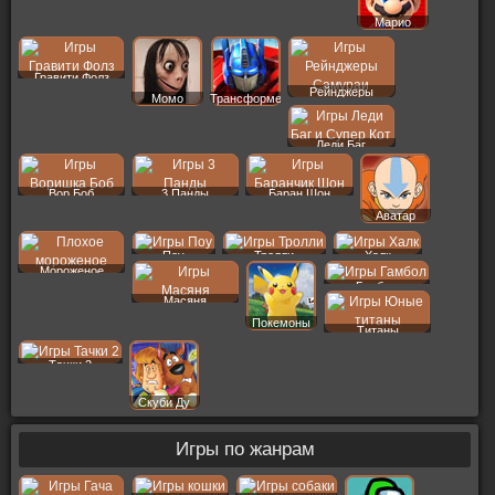
Марио
Гравити Фолз
Рейнджеры
Момо
Трансформеры
Леди Баг
Вор Боб
3 Панды
Баран Шон
Аватар
Поу
Тролли
Халк
Мороженое
Гамбол
Масяня
Покемоны
Титаны
Тачки 2
Скуби Ду
Игры по жанрам