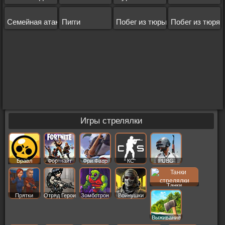
Семейная атака
Пигги
Побег из тюрьмы
Побег из тюряг
Игры стрелялки
Бравл
Фортнайт
Фри Фаер
КС
PUBG
Старс
Танки
Прятки
Отряд Герои
Зомботрон
Войнушки
Выживание