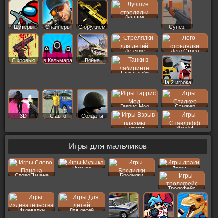
Лучшие
Шутеры
Снайперы
С оружием
Супер
Детские
Лего Стрел
С кровью
в Кальмара
Война
Танк в лаби
На 2 игрока
Гаррис Мод
Сталкер
3D
С авто
Солдаты
Плазма
Standoff
Игры для мальчиков
Музыка
Драки
СловоПацана
Бродилки
Троллфейс
Издевалки
Для детей