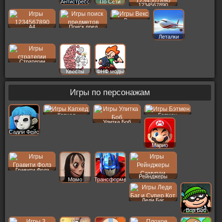
Антистресс
По Сети
1234567890
Векс
A4
Поиск пред
Леталки
Стратегии
Квесты
ФНФ моды
Игры по персонажам
Капхед
Бэтмен
Улитка Боб
Салли Фейс
Марио
Гравити Фолз
Рейнджеры
Момо
Трансформеры
Леди Баг
Вор Боб