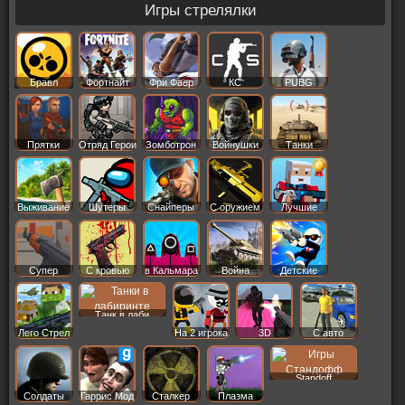
Игры стрелялки
Бравл
Фортнайт
Фри Фаер
КС
PUBG
Старс
Прятки
Отряд Герои
Зомботрон
Войнушки
Танки
Выживание
Шутеры
Снайперы
С оружием
Лучшие
Супер
С кровью
в Кальмара
Война
Детские
Танк в лаби
Лего Стрел
На 2 игрока
3D
С авто
Standoff
Солдаты
Гаррис Мод
Сталкер
Плазма