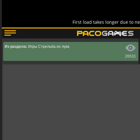
Из раздела:
Игры Стрельба из лука
26531