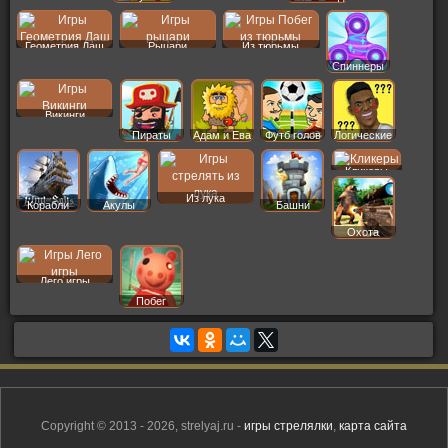
Геометрия Даш
Рыцари
Из тюрьмы
Спиннеры
Викинги
Пираты
Адам и Ева
Футб голов
Логические
Кликеры
Из лука
Корабли
Акулы
Башни
Охота
Лего игры
Побег
Copyright © 2013 - 2026, strelyaj.ru -
игры стрелялки
,
карта сайта