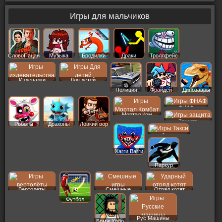
Игры для мальчиков
СловоПацана
Музыка
Бродилки
Драки
Троллфейс
Издевалки
Для детей
Полиция
Фрайдей
Динозавры
ФНАФ
Мортал Ком
Защита
Роботы
Драконы
Ловкий вор
Такси
Хагги Вагги
Паркур
Вертолеты
Смешные
Отряд котят
Футбол
Рус Машины
Бомж Хобо