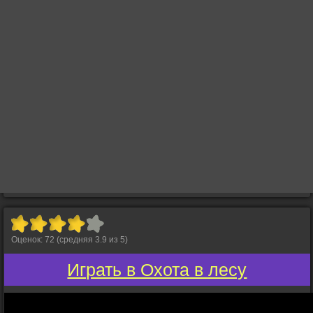
Оценок:
72
(средняя
3.9
из
5
)
Играть в Охота в лесу