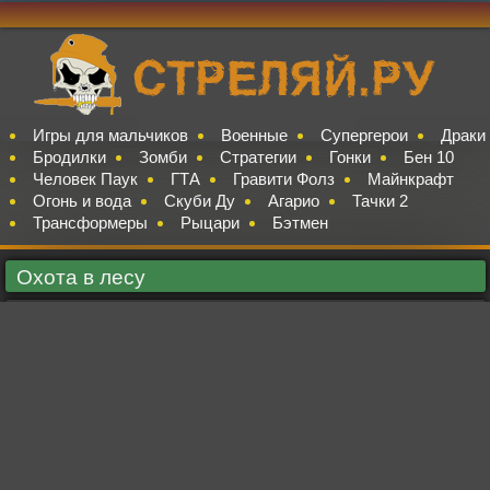
Игры для мальчиков
Военные
Супергерои
Драки
Бродилки
Зомби
Стратегии
Гонки
Бен 10
Человек Паук
ГТА
Гравити Фолз
Майнкрафт
Огонь и вода
Скуби Ду
Агарио
Тачки 2
Трансформеры
Рыцари
Бэтмен
Охота в лесу