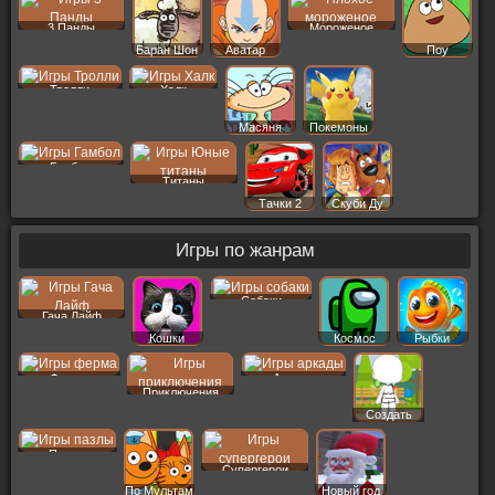
3 Панды
Мороженое
Баран Шон
Аватар
Поу
Тролли
Халк
Масяня
Покемоны
Гамбол
Титаны
Тачки 2
Скуби Ду
Игры по жанрам
Собаки
Гача Лайф
Кошки
Космос
Рыбки
Ферма
Аркады
Приключения
Создать
Пер
Пазлы
Супергерои
По Мультам
Новый год