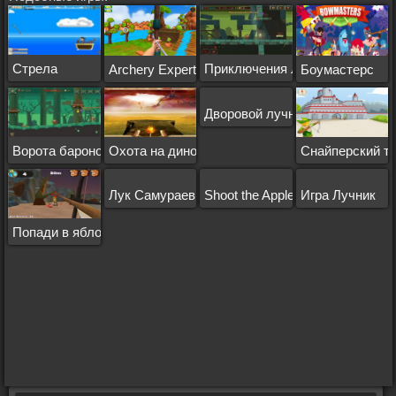
Стрела
Приключения лучника
Archery Expert Small Island
Боумастерс
Дворовой лучник
Ворота баронов 2
Охота на динозавров
Снайперский т
Лук Самураев
Shoot the Apple
Игра Лучник
Попади в яблочко