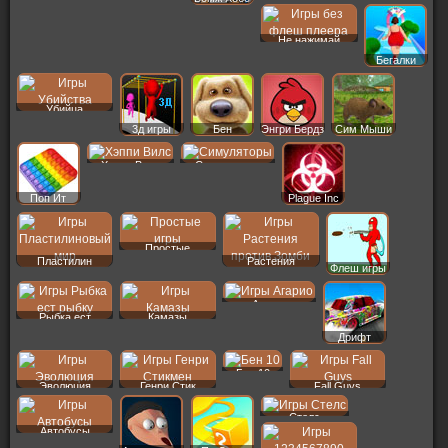
Не нажимай
Бегалки
Убийца
3д игры
Бен
Энгри Бердз
Сим Мыши
Хэппи Вилс
Симуляторы
Поп Ит
Plague Inc
Простые
Пластилин
Растения
Флеш игры
Агарио
Рыбка ест
Камазы
Дрифт
Бен 10
Эволюция
Генри Стик
Fall Guys
Стелс
Автобусы