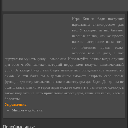
Игра Кик зе бади послужит
идеальным антистрессом для
вас. У каждого из нас бывают
нервные срывы, или же просто
плохое настроение из-за кого-
то. Реальная драка толку
особого вам не даст, а вот
виртуально мучать куклу – самое оно. Используйте разные виды оружия
для того чтобы манекен который перед вами получал максимальный
урон. За каждый удар вам будет начисляться определенное количество
очков. За эти балы вы в дальнейшем сможете открыть себе новые
функции для издевательства, а также аксессуары для Бади. Да, да, вы не
ослышались, главного героя игры можете одевать в различную одежку, а
также надевать на него прикольные аксессуары, такие как кепки, часы и
браслеты.
Управление:
Мышка – действие.
Подобные игры: