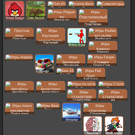
Поп Ит
Хэппи Вилс
Симуляторы
Энгри Бердз
Сим Мыши
Plague Inc
Пластилин
Простые
Рыбка ест
Растения
Флеш игры
Камазы
Агарио
Эволюция
Генри Стик
Дрифт
Бен 10
Fall Guys
По Сети
Стелс
Автобусы
Антистресс
1234567890
A4
Векс
Поиск пред
Стратегии
Леталки
Квесты
ФНФ моды