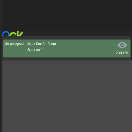
Из раздела:
Игры Кик Зе Бади
Игры на 1
230378