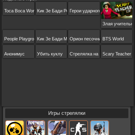
Toca Boca World
Кик Зе Бади Роблокс
Герои ударного отряда 3
Злая учительн
People Playground
Кик Зе Бади Майнкрафт
Орион песочница
BTS World
Анонимус
Убить куклу
Стрелялка на 1 игрока
Scary Teacher 
Игры стрелялки