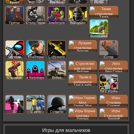
Бравл
Фортнайт
Фри Фаер
КС
PUBG
Старс
Танки
Прятки
Отряд Герои
Зомботрон
Войнушки
Выживание
Лучшие
Шутеры
Снайперы
С оружием
Супер
Детские
Лего Стрел
С кровью
в Кальмара
Война
Танк в лаби
На 2 игрока
Гаррис Мод
Сталкер
3D
С авто
Солдаты
Плазма
Standoff
Игры для мальчиков