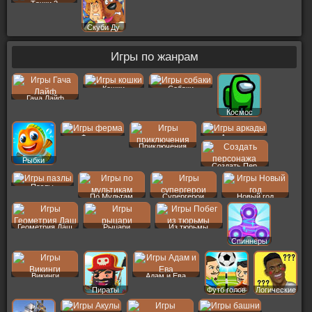
Тачки 2
Скуби Ду
Игры по жанрам
Кошки
Собаки
Гача Лайф
Космос
Ферма
Аркады
Приключения
Рыбки
Создать Пер
Пазлы
По Мультам
Супергерои
Новый год
Геометрия Даш
Рыцари
Из тюрьмы
Спиннеры
Викинги
Адам и Ева
Пираты
Футб голов
Логические