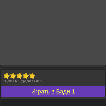
Оценок:
655
(средняя
4
из
5
)
Играть в Бади 1