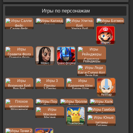
Игры по персонажам
Капхед
Бэтмен
Салли Фейс
Улитка Боб
Марио
Гравити Фолз
Рейнджеры
Момо
Трансформеры
Леди Баг
Вор Боб
3 Панды
Баран Шон
Аватар
Поу
Тролли
Халк
Мороженое
Гамбол
Масяня
Покемоны
Титаны