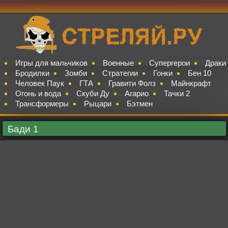
Игры для мальчиков
Военные
Супергерои
Драки
Бродилки
Зомби
Стратегии
Гонки
Бен 10
Человек Паук
ГТА
Гравити Фолз
Майнкрафт
Огонь и вода
Скуби Ду
Агарио
Тачки 2
Трансформеры
Рыцари
Бэтмен
Бади 1