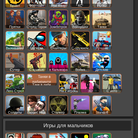
Бравл
Фортнайт
Фри Фаер
КС
PUBG
Старс
Прятки
Отряд Герои
Зомботрон
Войнушки
Танки
Выживание
Шутеры
Снайперы
С оружием
Лучшие
Супер
С кровью
в Кальмара
Война
Детские
Танк в лаби
Лего Стрел
На 2 игрока
3D
С авто
Солдаты
Гаррис Мод
Сталкер
Плазма
Standoff
Игры для мальчиков