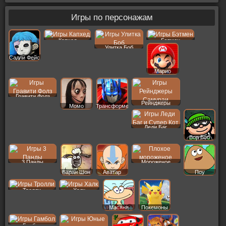
Игры по персонажам
Капхед
Бэтмен
Улитка Боб
Салли Фейс
Марио
Гравити Фолз
Рейнджеры
Момо
Трансформеры
Леди Баг
Вор Боб
3 Панды
Мороженое
Баран Шон
Аватар
Поу
Тролли
Халк
Масяня
Покемоны
Гамбол