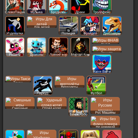
СловоПацана
Музыка
Бродилки
Драки
Троллфейс
Для детей
Издевалки
Полиция
Фрайдей
Динозавры
ФНАФ
Защита
Роботы
Драконы
Ловкий вор
Мортал Ком
Хагги Вагги
Такси
Вертолеты
Паркур
Футбол
Смешные
Отряд котят
Рус Машины
Бомж Хобо
Не нажимай