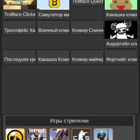
Trollface Quest: Games
Trollface Clicker
Симулятор майнинга биткоинов
Какашка кликер
Троллфейс Квест ТВ Шоу
Военный кликер
Кликер Спиннера
Андертейл клик
Последняя крепость
Какашка Кликер 3
Кликер майнкрафт
Фортнайт клик
Игры стрелялки