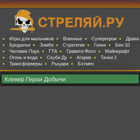
Игры для мальчиков
Военные
Супергерои
Драки
Бродилки
Зомби
Стратегии
Гонки
Бен 10
Человек Паук
ГТА
Гравити Фолз
Майнкрафт
Огонь и вода
Скуби Ду
Агарио
Тачки 2
Трансформеры
Рыцари
Бэтмен
Кликер Герои Добычи