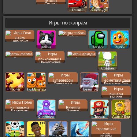
Титаны
Тачки 2
Скуби Ду
Игры по жанрам
Собаки
Гача Лайф
Кошки
Космос
Рыбки
Ферма
Аркады
Приключения
Создать
Пер
Супергерои
Геометрия Даш
Пазлы
По Мультам
Новый год
Рыцари
Из тюрьмы
Викинги
Спиннеры
Пираты
Адам и Ева
Из лука