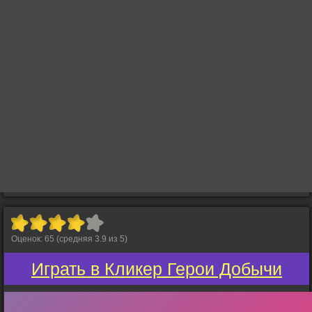
Оценок:
65
(средняя
3.9
из
5
)
Играть в Кликер Герои Добычи