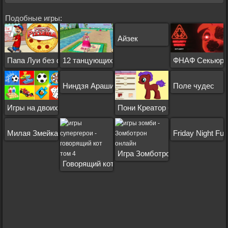
Подобные игры:
Айзек
Папа Луи без флеш плеера
12 танцующих принцесс Барби
ФНАФ Секьюри
Ниндзя Араши
Поле чудес
Игры на двоих без флеш плеера
Пони Креатор без флеш плеер
Милая Змейка
Friday Night Fu
Игра Зомботрон 1
Говорящий кот Том 4