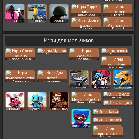
Гаррис Мод
Сталкер
3D
С авто
Солдаты
Плазма
Standoff
Игры для мальчиков
Музыка
Драки
СловоПацана
Бродилки
Троллфейс
Издевалки
Для детей
Полиция
Фрайдей
Динозавры
ФНАФ
Мортал Ком
Защита
Роботы
Драконы
Ловкий вор
Такси
Паркур
Хагги Вагги
Вертолеты