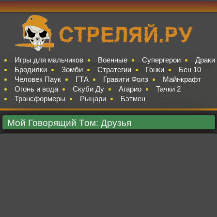
Игры для мальчиков
Военные
Супергерои
Драки
Бродилки
Зомби
Стратегии
Гонки
Бен 10
Человек Паук
ГТА
Гравити Фолз
Майнкрафт
Огонь и вода
Скуби Ду
Агарио
Тачки 2
Трансформеры
Рыцари
Бэтмен
Мой Говорящий Том: Друзья