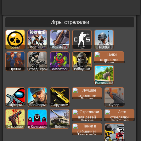
Игры стрелялки
Бравл
Фортнайт
Фри Фаер
КС
PUBG
Старс
Танки
Прятки
Отряд Герои
Зомботрон
Войнушки
Выживание
Лучшие
Шутеры
Снайперы
С оружием
Супер
Детские
Лего Стрел
С кровью
в Кальмара
Война
Танк в лаби
На 2 игрока