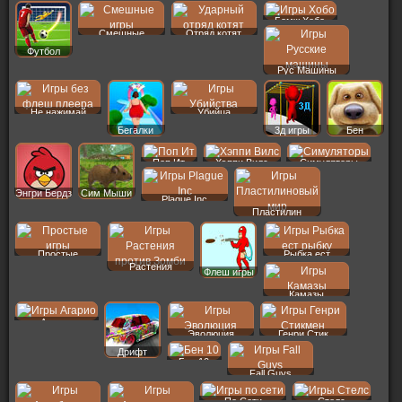
Бомж Хобо
Смешные
Отряд котят
Футбол
Рус Машины
Не нажимай
Убийца
Бегалки
3д игры
Бен
Поп Ит
Хэппи Вилс
Симуляторы
Энгри Бердз
Сим Мыши
Plague Inc
Пластилин
Простые
Рыбка ест
Растения
Флеш игры
Камазы
Агарио
Эволюция
Генри Стик
Дрифт
Бен 10
Fall Guys
По Сети
Стелс