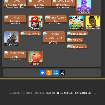
Геометрия Даш
Рыцари
Из тюрьмы
Спиннеры
Викинги
Адам и Ева
Пираты
Футб голов
Логические
Акулы
Башни
Из лука
Кликеры
Корабли
Охота
Лего игры
Побег
Copyright © 2013 - 2026, strelyaj.ru -
игры стрелялки
,
карта сайта