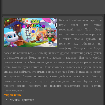
Каждый любитель поиграть в
игры знает кто такой
говорящий кот Том. Этот
питомец очень любит играться,
а также вкусно кушать, и,
конечно же, общаться по
телефону. Сегодня Том будет
далеко не одинок, ведь к нему пришли его друзья. Действия развернулись
в большом доме Тома, где очень весело и красиво. Для того чтобы
понимать что он сейчас хочет сделать смотрите н индикаторы на экране
игры, там всё будет понятно. По показателям, которым вы будете видеть
справа, вы поймете, что именно нужно сейчас Тому. И исходя из этого,
вы должны будете понимать, какое действия совершить. Вверху
показано, сколько у вас денег, ориентируйтесь н это. Кроме всего
прочего важно понимать по нижним показателям всю картину
происходящего.
Управление:
Мышка - действие