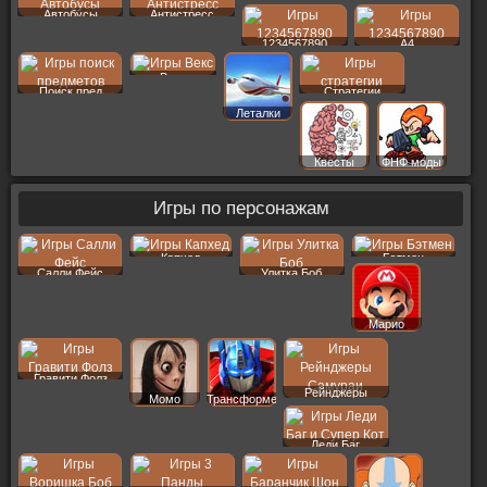
Автобусы
Антистресс
1234567890
A4
Векс
Поиск пред
Стратегии
Леталки
Квесты
ФНФ моды
Игры по персонажам
Капхед
Бэтмен
Салли Фейс
Улитка Боб
Марио
Гравити Фолз
Рейнджеры
Момо
Трансформеры
Леди Баг