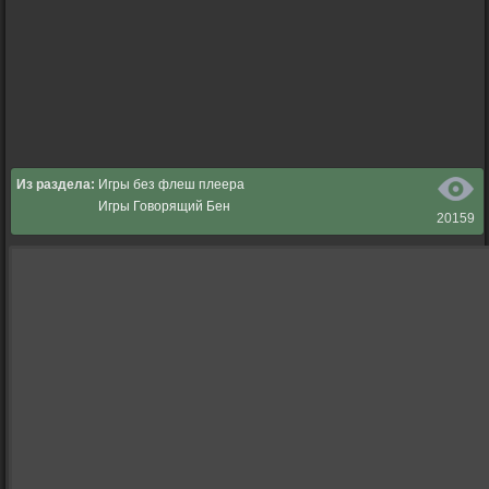
Из раздела:
Игры без флеш плеера
Игры Говорящий Бен
20159