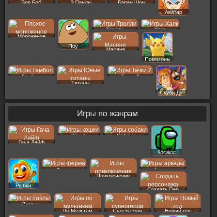
Вор Боб
3 Панды
Баран Шон
Аватар
Тролли
Халк
Мороженое
Поу
Масяня
Покемоны
Гамбол
Тачки 2
Титаны
Скуби Ду
Игры по жанрам
Кошки
Собаки
Гача Лайф
Космос
Ферма
Аркады
Приключения
Рыбки
Создать Пер
Пазлы
По Мультам
Супергерои
Новый год