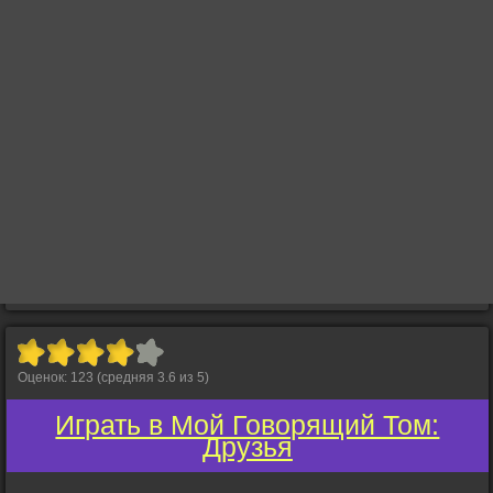
Оценок:
123
(средняя
3.6
из
5
)
Играть в Мой Говорящий Том:
Друзья