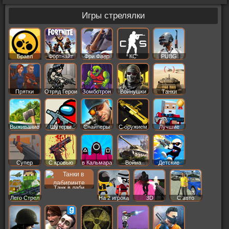
Игры стрелялки
Бравл
Фортнайт
Фри Фаер
КС
PUBG
Старс
Прятки
Отряд Герои
Зомботрон
Войнушки
Танки
Выживание
Шутеры
Снайперы
С оружием
Лучшие
Супер
С кровью
в Кальмара
Война
Детские
Танк в лаби
Лего Стрел
На 2 игрока
3D
С авто