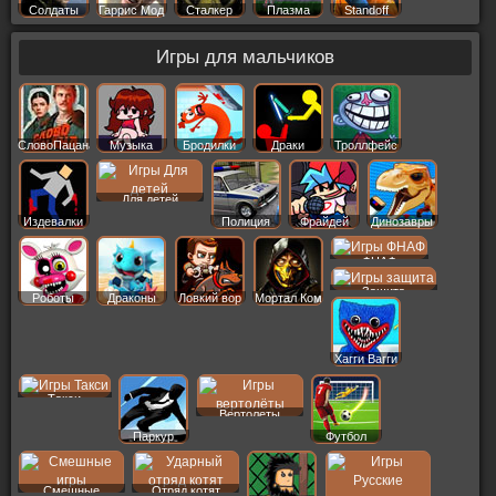
Солдаты
Гаррис Мод
Сталкер
Плазма
Standoff
Игры для мальчиков
СловоПацана
Музыка
Бродилки
Драки
Троллфейс
Для детей
Издевалки
Полиция
Фрайдей
Динозавры
ФНАФ
Защита
Роботы
Драконы
Ловкий вор
Мортал Ком
Хагги Вагги
Такси
Вертолеты
Паркур
Футбол
Смешные
Отряд котят