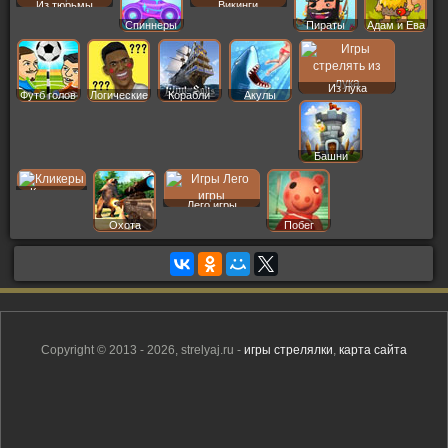
Из тюрьмы
Викинги
Спиннеры
Пираты
Адам и Ева
Из лука
Футб голов
Логические
Корабли
Акулы
Башни
Кликеры
Лего игры
Охота
Побег
Copyright © 2013 - 2026, strelyaj.ru -
игры стрелялки
,
карта сайта