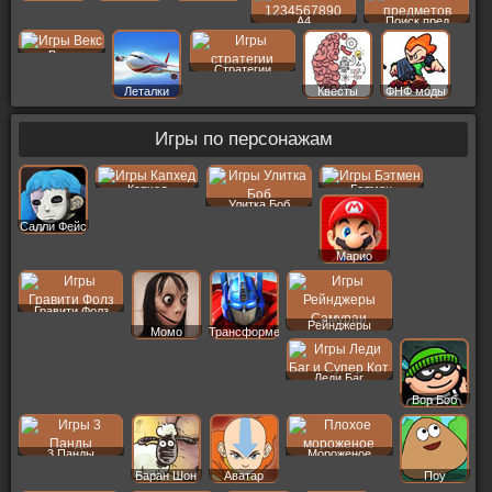
A4
Поиск пред
Векс
Стратегии
Леталки
Квесты
ФНФ моды
Игры по персонажам
Капхед
Бэтмен
Улитка Боб
Салли Фейс
Марио
Гравити Фолз
Рейнджеры
Момо
Трансформеры
Леди Баг
Вор Боб
3 Панды
Мороженое
Баран Шон
Аватар
Поу