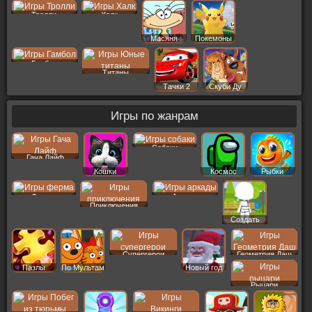
Тролли
Халк
Масяня
Покемоны
Гамбол
Титаны
Тачки 2
Скуби Ду
Игры по жанрам
Собаки
Гача Лайф
Кошки
Космос
Рыбки
Ферма
Аркады
Приключения
Создать
Пер
Супергерои
Геометрия Даш
Пазлы
По Мультам
Новый год
Рыцари