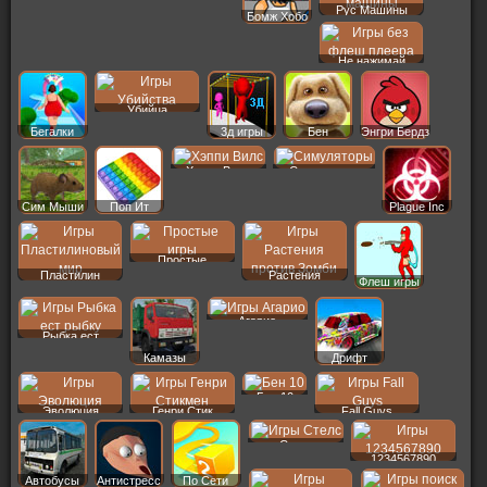
Рус Машины
Бомж Хобо
Не нажимай
Убийца
Бегалки
3д игры
Бен
Энгри Бердз
Хэппи Вилс
Симуляторы
Сим Мыши
Поп Ит
Plague Inc
Простые
Пластилин
Растения
Флеш игры
Агарио
Рыбка ест
Камазы
Дрифт
Бен 10
Эволюция
Генри Стик
Fall Guys
Стелс
1234567890
Автобусы
Антистресс
По Сети