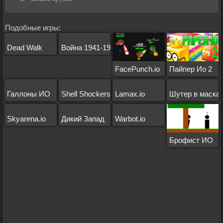
Подобные игры:
Dead Walk
Война 1941-1945
FacePunch.io
Пайпер Ио 2
Галлоны ИО
Shell Shockers
Lamax.io
Шутер в маска
Skyarena.io
Дикий Запад
Warbot.io
Брофист ИО