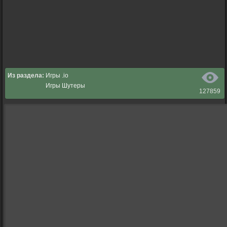
Из раздела:
Игры .io
Игры Шутеры
127859