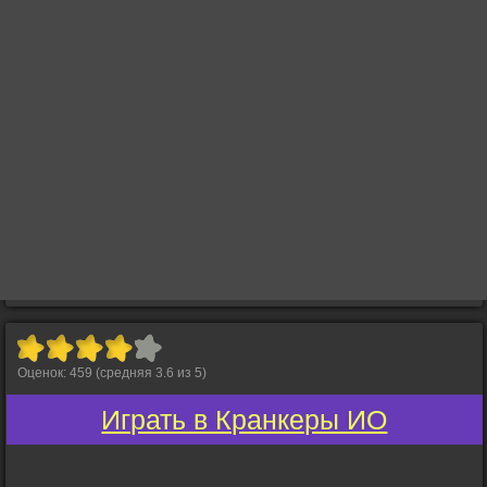
Оценок:
459
(средняя
3.6
из
5
)
Играть в Кранкеры ИО