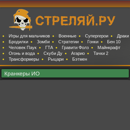
Игры для мальчиков
Военные
Супергерои
Драки
Бродилки
Зомби
Стратегии
Гонки
Бен 10
Человек Паук
ГТА
Гравити Фолз
Майнкрафт
Огонь и вода
Скуби Ду
Агарио
Тачки 2
Трансформеры
Рыцари
Бэтмен
Кранкеры ИО