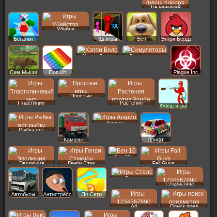
Не нажимай
Убийца
Бегалки
3д игры
Бен
Энгри Бердз
Хэппи Вилс
Симуляторы
Сим Мыши
Поп Ит
Plague Inc
Простые
Пластилин
Растения
Флеш игры
Агарио
Рыбка ест
Камазы
Дрифт
Бен 10
Эволюция
Генри Стик
Fall Guys
Стелс
1234567890
Автобусы
Антистресс
По Сети
A4
Поиск пред