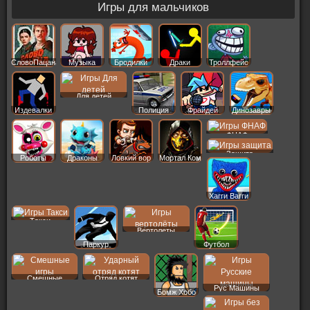
Игры для мальчиков
СловоПацана
Музыка
Бродилки
Драки
Троллфейс
Для детей
Издевалки
Полиция
Фрайдей
Динозавры
ФНАФ
Защита
Роботы
Драконы
Ловкий вор
Мортал Ком
Хагги Вагги
Такси
Вертолеты
Паркур
Футбол
Смешные
Отряд котят
Рус Машины
Бомж Хобо