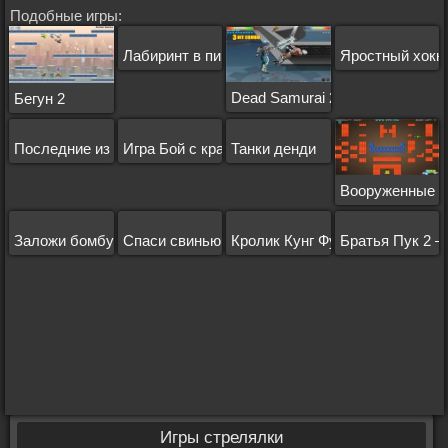
Подобные игры:
Лабиринт в пирамиде
Яростный хокк
Dead Samurai 2
Бегун 2
Последние из выживших
Игра Бой с краской
Танки денди
Вооруженные ж
Заложи бомбу
Спаси свинью
Кролик Кунг Фу
Братья Пук 2 –
Игры стрелялки