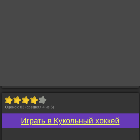
Оценок:
83
(средняя
4
из
5
)
Играть в Кукольный хоккей