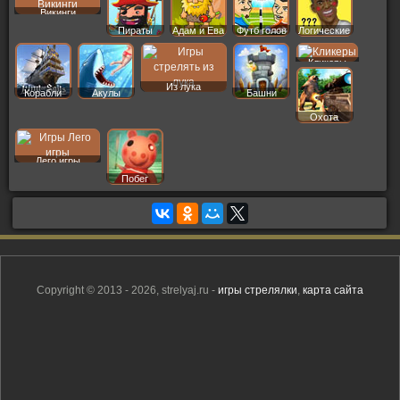
Викинги
Пираты
Адам и Ева
Футб голов
Логические
Кликеры
Из лука
Корабли
Акулы
Башни
Охота
Лего игры
Побег
Copyright © 2013 - 2026, strelyaj.ru -
игры стрелялки
,
карта сайта