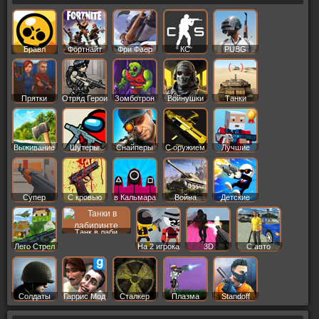
Бравл
Фортнайт
Фри Фаер
КС
PUBG
Старс
Прятки
Отряд Герои
Зомботрон
Войнушки
Танки
Выживание
Шутеры
Снайперы
С оружием
Лучшие
Супер
С кровью
в Кальмара
Война
Детские
Танк в лаби
Лего Стрел
На 2 игрока
3D
С авто
Солдаты
Гаррис Мод
Сталкер
Плазма
Standoff