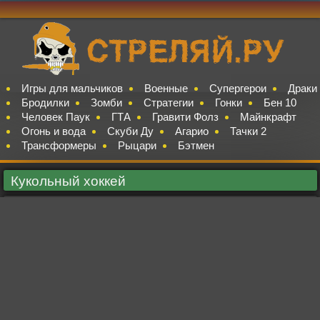
Игры для мальчиков
Военные
Супергерои
Драки
Бродилки
Зомби
Стратегии
Гонки
Бен 10
Человек Паук
ГТА
Гравити Фолз
Майнкрафт
Огонь и вода
Скуби Ду
Агарио
Тачки 2
Трансформеры
Рыцари
Бэтмен
Кукольный хоккей