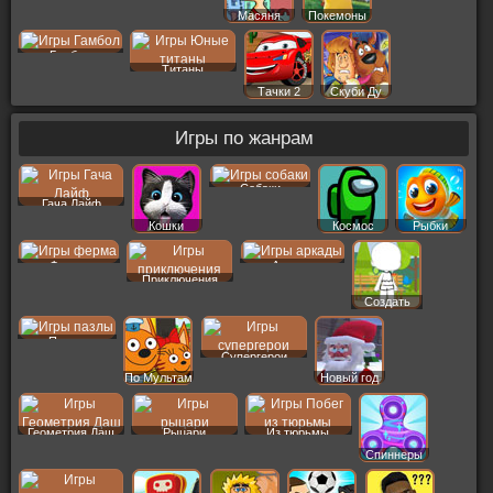
Масяня
Покемоны
Гамбол
Титаны
Тачки 2
Скуби Ду
Игры по жанрам
Собаки
Гача Лайф
Кошки
Космос
Рыбки
Ферма
Аркады
Приключения
Создать
Пер
Пазлы
Супергерои
По Мультам
Новый год
Геометрия Даш
Рыцари
Из тюрьмы
Спиннеры