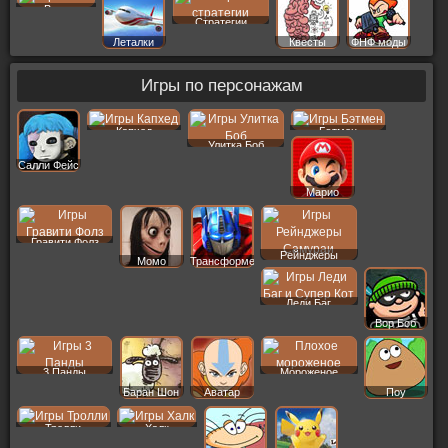
Векс
Стратегии
Леталки
Квесты
ФНФ моды
Игры по персонажам
Капхед
Бэтмен
Улитка Боб
Салли Фейс
Марио
Гравити Фолз
Рейнджеры
Момо
Трансформеры
Леди Баг
Вор Боб
3 Панды
Мороженое
Баран Шон
Аватар
Поу
Тролли
Халк