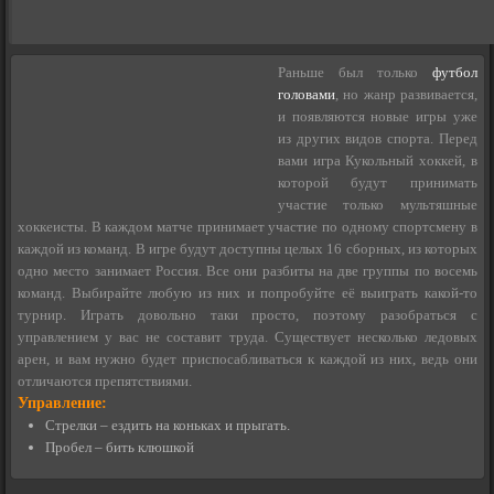
Раньше был только
футбол
головами
, но жанр развивается,
и появляются новые игры уже
из других видов спорта. Перед
вами игра Кукольный хоккей, в
которой будут принимать
участие только мультяшные
хоккеисты. В каждом матче принимает участие по одному спортсмену в
каждой из команд. В игре будут доступны целых 16 сборных, из которых
одно место занимает Россия. Все они разбиты на две группы по восемь
команд. Выбирайте любую из них и попробуйте её выиграть какой-то
турнир. Играть довольно таки просто, поэтому разобраться с
управлением у вас не составит труда. Существует несколько ледовых
арен, и вам нужно будет приспосабливаться к каждой из них, ведь они
отличаются препятствиями.
Управление:
Стрелки – ездить на коньках и прыгать.
Пробел – бить клюшкой