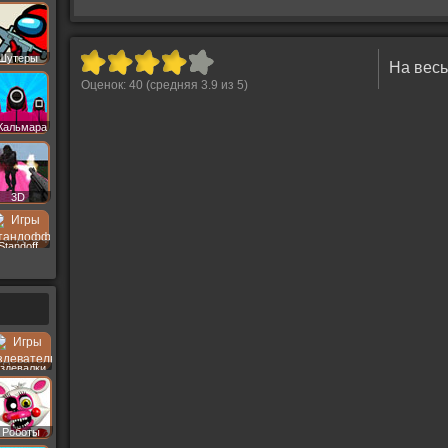
Шутеры
На весь
Оценок:
40
(средняя
3.9
из
5
)
Кальмара
3D
Standoff
здевалки
Роботы