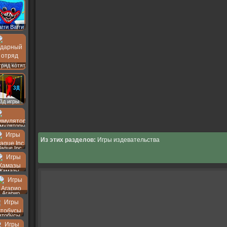
агги Вагги
ряд котят
3д игры
муляторы
Из этих разделов:
Игры издевательства
lague Inc
Камазы
Агарио
втобусы