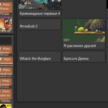
Кровожадные пираньи 4
Титаны
ФлэкБой 2
Скуби Ду
Я распилил друзей
Ферма
Whack the Burglars
Бросьте Джека
риключения
овый год
Рыцари
з тюрьмы