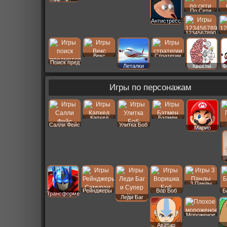
По Сети
Антистресс
1234567890
Векс
Стратегии
Поиск пред
Леталки
Квесты
Ф
Игры по персонажам
Капхед
Бэтмен
Салли Фейс
Улитка Боб
Марио
3 Панды
Рейнджеры
Вор Боб
Б
Трансформеры
Леди Баг
Мороженое
Аватар