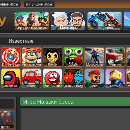
овые игры
♕Лучшие игры
Мини игры
На двоих
Игры для мальчиков
Известные
Кик Зе Бади
Аниматроник
Бенди
Зомби
Мотоциклы
Машины
Амонг Ас
Вилли
Красный шар
Огонь и Вода
Орион
Когама
М
Игра Накажи босса
Прятки