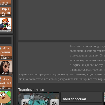
Стелс
A4
НФ моды
Как же иногда надоеда
выполнения. Иногда так хо
а покалечить сильно. Оче
Гравити
можно хорошенько наваля
Фолз
в офисе и сдаете боссу 
начинаются возмущения, к
Момо
нервы уже на пределе и вдруг наступает момент, когда нужно ч
можно поквитаться со своим раздражителем, найди все эти вари
аран Шон
Подобные игры:
Злой персонал
Поу