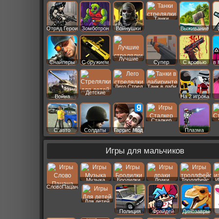
Старс
Танки
Отряд Герои
Зомботрон
Войнушки
Выживание
Лучшие
Снайперы
С оружием
Супер
С кровью
в 
Лего Стрел
Танк в лаби
Детские
Война
На 2 игрока
Сталкер
С авто
Солдаты
Гаррис Мод
Плазма
Игры для мальчиков
Музыка
Бродилки
Драки
Троллфейс
И
СловоПацана
Для детей
Полиция
Фрайдей
Динозавры