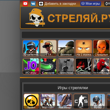
Добавить в закладки
🎲 Мои игры
⌚Н
Стрелялки
ГТА
Военные
На 1 игрока
Страшные
ИО игры
Слизарио
Siren Head
Стикмены
Человек паук
Игры стрелялки
Бравл
Фортнайт
Фри Фаер
КС
PUBG