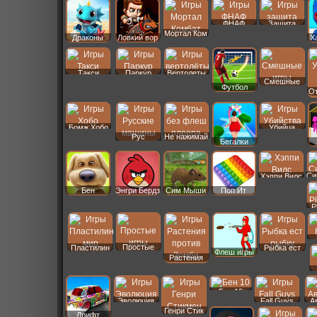
ФНАФ
Защита
Мортал Ком
Драконы
Ловкий вор
Х
Такси
Паркур
Вертолеты
Смешные
Футбол
От
Бомж Хобо
Убийца
Рус
Не нажимай
Бегалки
Машины
Си
Хэппи Вилс
Бен
Энгри Бердз
Сим Мыши
Поп Ит
P
Простые
Пластилин
Рыбка ест
Флеш игры
Растения
Бен 10
Эволюция
Fall Guys
А
Генри Стик
Дрифт