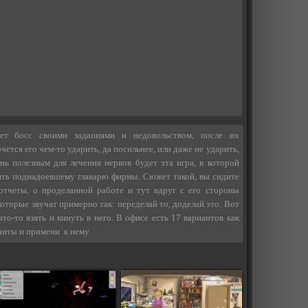
ет босс своими заданиями и недовольством, после их
чется его чем-то ударить, да посильнее, или даже не ударить,
нь полезным для лечения нервов будет эта игра, в которой
ть поднадоевшему главарю фирмы. Сюжет такой, вы сидите
отчеты, о проделанной работе и тут вдруг с его стороны
оторые звучат примерно так: переделай то, доделай это. Вот
то-то взять и кинуть в него. В офисе есть 17 вариантов как
анты и примени к нему.