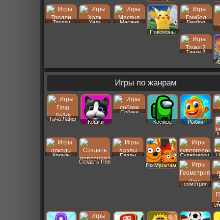
Тролли
Халк
Масяня
Гамбол
Покемоны
Тачки 2
Игры по жанрам
Собаки
Гача Лайф
Кошки
Космос
Рыбки
П
Аркады
Пазлы
Супергерои
Н
Создать Пер
По Мультам
Геометрия
Даш
И