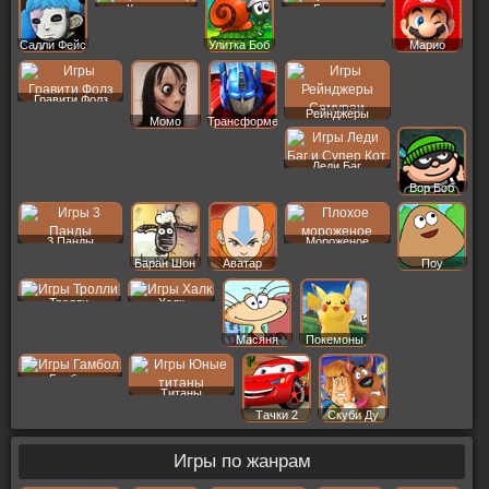
Капхед
Бэтмен
Салли Фейс
Улитка Боб
Марио
Гравити Фолз
Рейнджеры
Момо
Трансформеры
Леди Баг
Вор Боб
3 Панды
Мороженое
Баран Шон
Аватар
Поу
Тролли
Халк
Масяня
Покемоны
Гамбол
Титаны
Тачки 2
Скуби Ду
Игры по жанрам