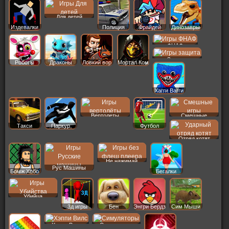
Для детей
Издевалки
Полиция
Фрайдей
Динозавры
ФНАФ
Защита
Роботы
Драконы
Ловкий вор
Мортал Ком
Хагги Вагги
Вертолеты
Смешные
Такси
Паркур
Футбол
Отряд котят
Не нажимай
Рус Машины
Бомж Хобо
Бегалки
Убийца
3д игры
Бен
Энгри Бердз
Сим Мыши
Хэппи Вилс
Симуляторы