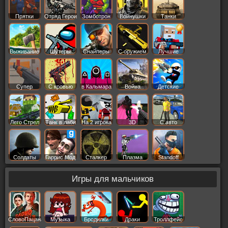
Прятки
Отряд Герои
Зомботрон
Войнушки
Танки
Выживание
Шутеры
Снайперы
С оружием
Лучшие
Супер
С кровью
в Кальмара
Война
Детские
Лего Стрел
Танк в лаби
На 2 игрока
3D
С авто
Солдаты
Гаррис Мод
Сталкер
Плазма
Standoff
Игры для мальчиков
СловоПацана
Музыка
Бродилки
Драки
Троллфейс