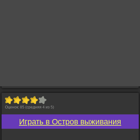
Оценок:
85
(средняя
4
из
5
)
Играть в Остров выживания