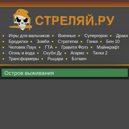
Игры для мальчиков
Военные
Супергерои
Драки
Бродилки
Зомби
Стратегии
Гонки
Бен 10
Человек Паук
ГТА
Гравити Фолз
Майнкрафт
Огонь и вода
Скуби Ду
Агарио
Тачки 2
Трансформеры
Рыцари
Бэтмен
Остров выживания