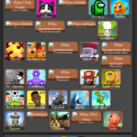
Собаки
Гача Лайф
Кошки
Космос
Рыбки
Ферма
Аркады
Приключения
Создать
Пер
Супергерои
Геометрия Даш
Пазлы
По Мультам
Новый год
Рыцари
Викинги
Из тюрьмы
Спиннеры
Пираты
Адам и Ева
Футб голов
Логические
Корабли
Акулы
Из лука
Кликеры
Лего игры
Башни
Охота
Побег