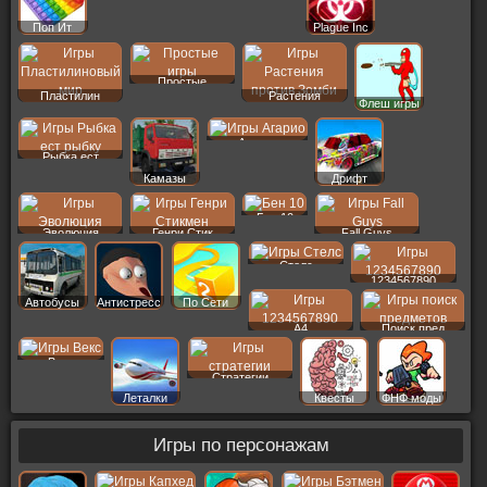
Поп Ит
Plague Inc
Простые
Пластилин
Растения
Флеш игры
Агарио
Рыбка ест
Камазы
Дрифт
Бен 10
Эволюция
Генри Стик
Fall Guys
Стелс
1234567890
Автобусы
Антистресс
По Сети
A4
Поиск пред
Векс
Стратегии
Леталки
Квесты
ФНФ моды
Игры по персонажам