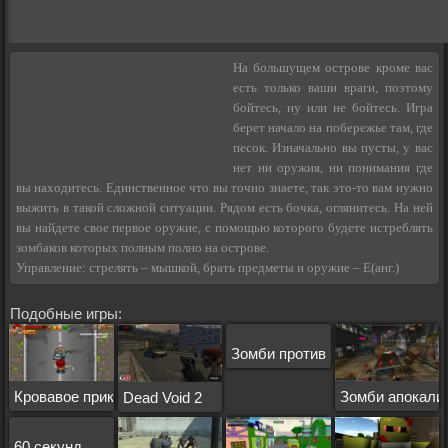
На большущем острове кроме вас
есть только ваши враги, поэтому
бойтесь, ну или не бойтесь. Игра
берет начало на побережье там, где
песок. Изначально вы пусты, у вас
нет ни оружия, ни понимания где
вы находитесь. Единственное что вы точно знаете, так это-то вам нужно
выжить в такой сложной ситуации. Рядом есть бочка, оглянитесь. На ней
вы найдете свое первое оружие, с помощью которого будете истреблять
зомбаков которых полным полно на острове.
Управление: стрелять – мышкой, брать предметы и оружие – E(анг.)
Подобные игры:
Зомби против берсерков
Кровавое приключение
Зомби апокали
Dead Void 2
60 секунд