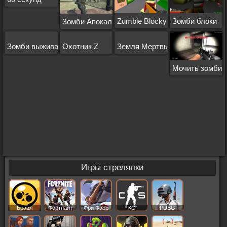
Zumbie Blocky Land
Зомби блоки
Зомби Апокалипсис: выживание
Зомби выживание
Охотник Z
Земля Мертвых: Выживание
Мочить зомби
Игры стрелялки
Бравл
Фортнайт
Фри Фаер
КС
PUBG
Старс