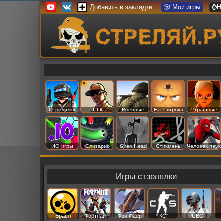
Добавить в закладки
🎲 Мои игры
⌚Н
Стрелялки
ГТА
Военные
На 1 игрока
Страшные
ИО игры
Слизарио
Siren Head
Стикмены
Человек паук
Игры стрелялки
Бравл
Фортнайт
Фри Фаер
КС
PUBG