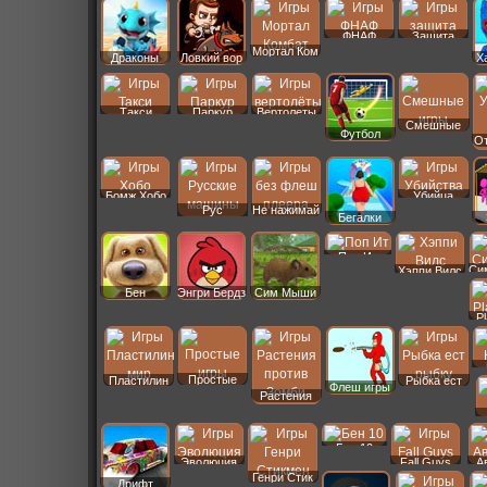
ФНАФ
Защита
Мортал Ком
Драконы
Ловкий вор
Х
Такси
Паркур
Вертолеты
Смешные
Футбол
От
Бомж Хобо
Убийца
Рус
Не нажимай
Бегалки
Машины
Поп Ит
Си
Хэппи Вилс
Бен
Энгри Бердз
Сим Мыши
P
Простые
Пластилин
Рыбка ест
Флеш игры
Растения
Бен 10
Эволюция
Fall Guys
А
Генри Стик
Дрифт