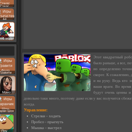
Стелс
A4
НФ моды
Этот квадратный робо
было раньше, а все, п
но определенно точн
Гравити
скорее. К сожалению, 
Фолз
и на руку. Ведь кто з
ваши враги. Во время
будут очень ценны и 
Момо
довольно таки много, поэтому даже если у вас получится сбежать
всегда.
Управление:
аран Шон
Стрелки – ходить
Пробел – прыгнуть
Мышка – выстрел
Поу