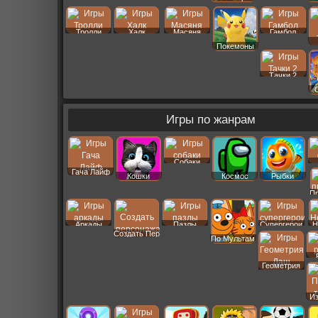
Тролли
Халк
Масяня
Гамбол
Покемоны
Тачки 2
Игры по жанрам
Собаки
Гача Лайф
Кошки
Космос
Рыбки
П
Аркады
Пазлы
Супергерои
Н
Создать Пер
По Мультам
Геометрия
Даш
И