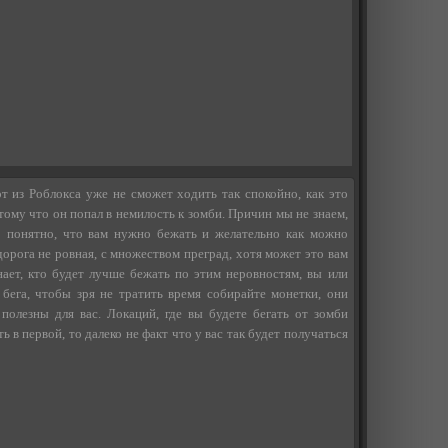
т из Роблокса уже не сможет ходить так спокойно, как это
отому что он попал в немилость к зомби. Причин мы не знаем,
о понятно, что вам нужно бежать и желательно как можно
дорога не ровная, с множеством преград, хотя может это вам
нает, кто будет лучше бежать по этим неровностям, вы или
 бега, чтобы зря не тратить время собирайте монетки, они
полезны для вас. Локаций, где вы будете бегать от зомби
 в первой, то далеко не факт что у вас так будет получаться