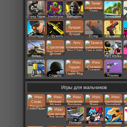
Старс
Танки
Отряд Герои
Зомботрон
Войнушки
Выживание
Лучшие
Снайперы
С оружием
Супер
С кровью
в 
Лего Стрел
Танк в лаби
Детские
Война
На 2 игрока
Сталкер
Гаррис Мод
С авто
Солдаты
Плазма
Игры для мальчиков
Музыка
Бродилки
Драки
Троллфейс
И
СловоПацана
Для детей
Полиция
Фрайдей
Динозавры