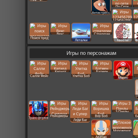
По Сети
Антистресс
1234567890
Векс
Стратегии
Поиск пред
Леталки
Квесты
Ф
Игры по персонажам
Капхед
Бэтмен
Салли Фейс
Улитка Боб
Марио
3 Панды
Рейнджеры
Вор Боб
Б
Трансформеры
Леди Баг
Мороженое
Аватар