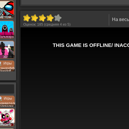
Шутеры
На весь
Оценок:
185
(средняя
4
из
5
)
Кальмара
3D
Standoff
здевалки
Роботы