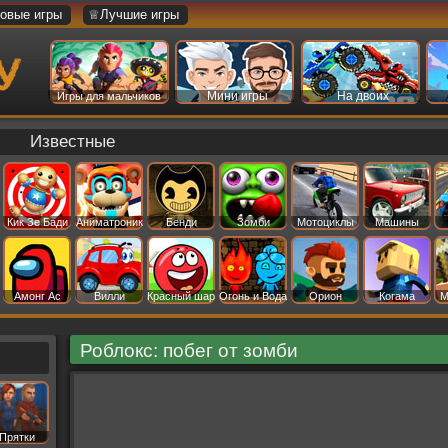
овые игры
♕Лучшие игры
Мини игры
На двоих
Игры для мальчиков
Известные
Кик Зе Бади
Аниматроник
Бенди
Зомби
Мотоциклы
Машины
Амонг Ас
Вилли
Красный шар
Огонь и Вода
Орион
Когама
М
Роблокс: побег от зомби
Прятки