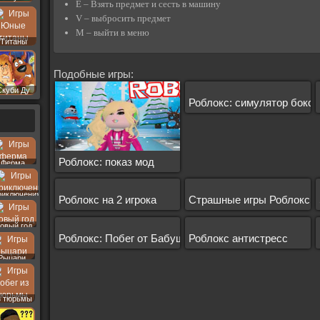
E – Взять предмет и сесть в машину
V – выбросить предмет
M – выйти в меню
Титаны
Подобные игры:
Скуби Ду
Роблокс: симулятор бокса
Роблокс: показ мод
Ферма
риключения
Роблокс на 2 игрока
Страшные игры Роблокс
овый год
Роблокс: Побег от Бабушки
Роблокс антистресс
Рыцари
з тюрьмы