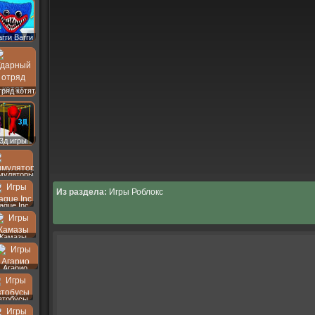
агги Вагги
ряд котят
3д игры
муляторы
Из раздела:
Игры Роблокс
lague Inc
Камазы
Агарио
втобусы