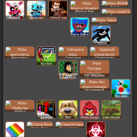
ФНАФ
Мортал Ком
Защита
Роботы
Драконы
Ловкий вор
Такси
Хагги Вагги
Паркур
Вертолеты
Смешные
Отряд котят
Футбол
Рус Машины
Бомж Хобо
Не нажимай
Бегалки
Убийца
3д игры
Бен
Энгри Бердз
Сим Мыши
Хэппи Вилс
Симуляторы