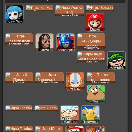
Капхед
Бэтмен
Улитка Боб
Салли Фейс
Марио
Гравити Фолз
Рейнджеры
Момо
Трансформеры
Леди Баг
Вор Боб
3 Панды
Баран Шон
Мороженое
Аватар
Поу
Тролли
Халк
Масяня
Покемоны