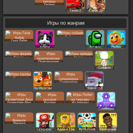
Гамбол
Титаны
Тачки 2
Скуби Ду
Игры по жанрам
Собаки
Гача Лайф
Кошки
Космос
Рыбки
Ферма
Аркады
Приключения
Создать
Пер
Пазлы
Супергерои
По Мультам
Новый год
Геометрия Даш
Рыцари
Из тюрьмы
Спиннеры
Викинги
Пираты
Адам и Ева
Футб голов
Логические