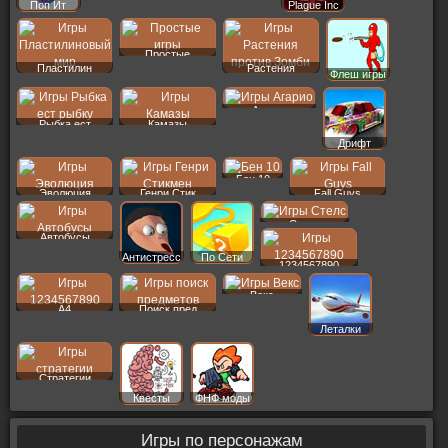
Поп Ит
Plague Inc
Простые
Пластилин
Растения
Флеш игры
Агарио
Рыбка ест
Камазы
Дрифт
Бен 10
Эволюция
Генри Стик
Fall Guys
Стелс
Автобусы
Антистресс
По Сети
1234567890
Векс
A4
Поиск пред
Леталки
Стратегии
Квесты
ФНФ моды
Игры по персонажам