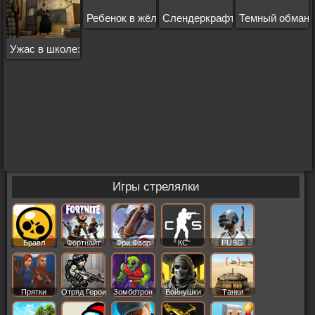
Ребенок в жёлтом
Слендеркрафт
Темный обман
Ужас в школе: Evil Nun
Игры стрелялки
Бравл
Фортнайт
Фри Фаер
КС
PUBG
Старс
Прятки
Отряд Герои
Зомботрон
Войнушки
Танки