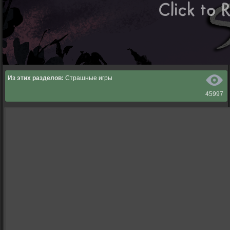
Из этих разделов:
Страшные игры
45997