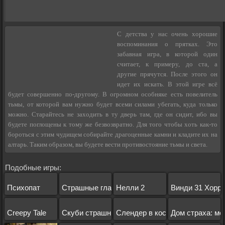
С детства у нас очень хорошие
воспоминания о прятках. Это
забавная игра, в которой один
считает, к примеру, до ста, а
другие прячутся. После этого он
идет их искать. В этой игре всё
будет совершенно по-другому. В огромном особняке есть повелитель
тьмы, от которой вам нужно будет всеми силами убегать, куда только
можно. Старайтесь не заходить в ту дверь там, где он сидит, ибо вы
будете поглощены к тому же безвозвратно. Для того чтобы хоть как-то
бороться с этим чудищем собирайте драгоценные камни и кладите их на
алтарь. Таким образом, вы будете вести противостояние тьмы и света.
Подобные игры:
Психопат
Страшные глаза
Нелли 2
Винди 31 Хорр
Creepy Tale
Скуби страшный замок
Слендер в космосе
Дом страха: ме