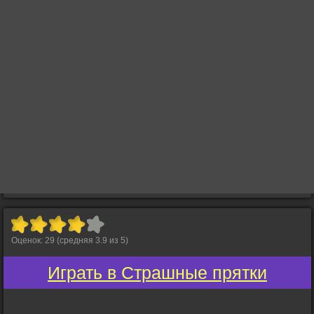
Оценок:
29
(средняя
3.9
из
5
)
Играть в Страшные прятки