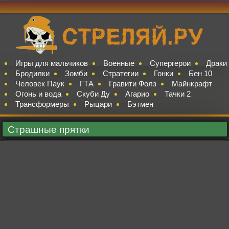
Игры для мальчиков
Военные
Супергерои
Драки
Бродилки
Зомби
Стратегии
Гонки
Бен 10
Человек Паук
ГТА
Гравити Фолз
Майнкрафт
Огонь и вода
Скуби Ду
Агарио
Тачки 2
Трансформеры
Рыцари
Бэтмен
Страшные прятки