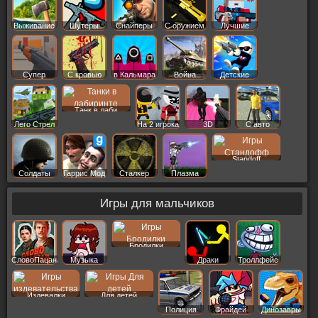
Выживание
Шутеры
Снайперы
С оружием
Лучшие
Супер
С кровью
в Кальмара
Война
Детские
Танк в лаби
Лего Стрел
На 2 игрока
3D
С авто
Standoff
Солдаты
Гаррис Мод
Сталкер
Плазма
Игры для мальчиков
Бродилки
СловоПацана
Музыка
Драки
Троллфейс
Издевалки
Для детей
Полиция
Фрайдей
Динозавры