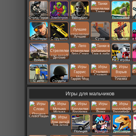
Старс
Танки
Отряд Герои
Зомботрон
Войнушки
Выживание
Лучшие
Снайперы
С оружием
Супер
С кровью
в 
Лего Стрел
Танк в лаби
Детские
Война
На 2 игрока
Сталкер
Гаррис Мод
Плазма
С авто
Солдаты
Игры для мальчиков
Музыка
Бродилки
Драки
Троллфейс
И
СловоПацана
Для детей
Полиция
Фрайдей
Динозавры