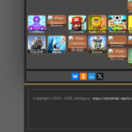
Даш
И
Викинги
Спиннеры
Пираты
Адам и Ева
Футб голов
Л
Кликеры
Из лука
Корабли
Акулы
Башни
Лего игры
Copyright © 2013 - 2026, strelyaj.ru -
игры стрелялки
,
карта 