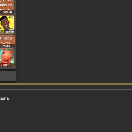
з тюрьмы
огические
Охота
Побег
сайта