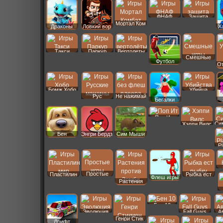
ФНАФ
Защита
Мортал Ком
Драконы
Ловкий вор
Х
Такси
Паркур
Вертолеты
Смешные
Футбол
От
Бомж Хобо
Убийца
Рус
Не нажимай
Бегалки
Машины
Поп Ит
Си
Хэппи Вилс
Бен
Энгри Бердз
Сим Мыши
P
Простые
Пластилин
Рыбка ест
Флеш игры
Растения
Бен 10
Эволюция
Fall Guys
А
Генри Стик
Дрифт