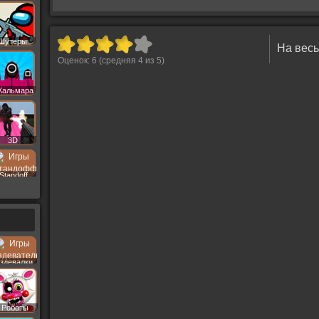
Шутеры
На весь
Оценок:
6
(средняя
4
из
5
)
Кальмара
3D
Standoff
здевалки
Роботы