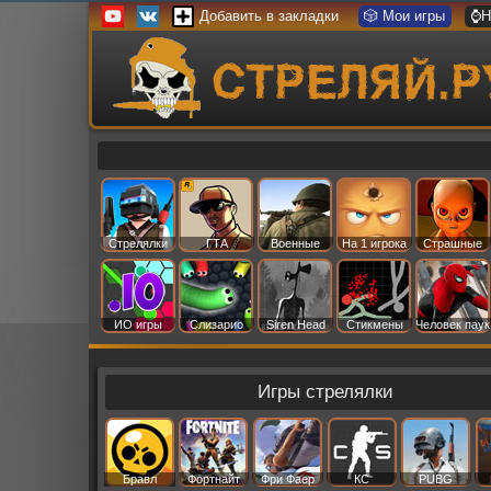
Добавить в закладки
🎲 Мои игры
⌚Н
Стрелялки
ГТА
Военные
На 1 игрока
Страшные
ИО игры
Слизарио
Siren Head
Стикмены
Человек паук
Игры стрелялки
Бравл
Фортнайт
Фри Фаер
КС
PUBG