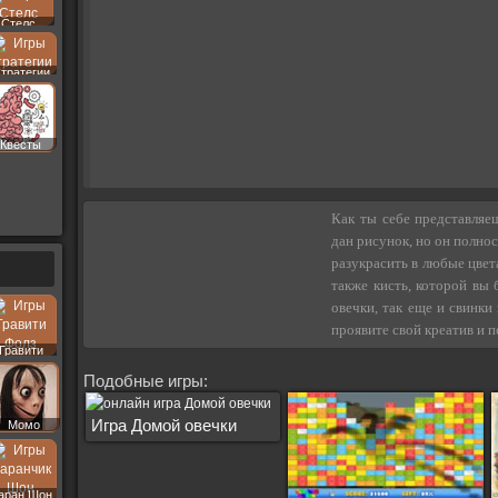
Стелс
тратегии
Квесты
Как ты себе представляе
дан рисунок, но он полнос
разукрасить в любые цвета
также кисть, которой вы 
овечки, так еще и свинки
проявите свой креатив и п
Гравити
Фолз
Подобные игры:
Игра Домой овечки
Момо
аран Шон