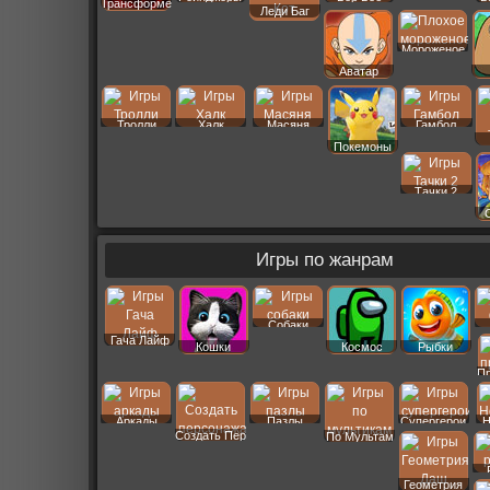
Трансформеры
Леди Баг
Мороженое
Аватар
Тролли
Халк
Масяня
Гамбол
Покемоны
Тачки 2
Игры по жанрам
Собаки
Гача Лайф
Кошки
Космос
Рыбки
П
Аркады
Пазлы
Супергерои
Н
Создать Пер
По Мультам
Геометрия