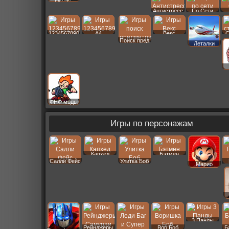
Антистресс
По Сети
1234567890
A4
Векс
С
Поиск пред
Леталки
ФНФ моды
Игры по персонажам
Капхед
Бэтмен
Салли Фейс
Улитка Боб
Марио
3 Панды
Рейнджеры
Вор Боб
Б