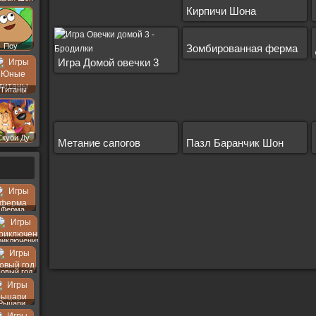
Кирпичи Шона
Поу
Зомбированная ферма
Игра Домой овечки 3
Титаны
Скуби Ду
Метание сапогов
Пазл Баранчик Шон
Ферма
риключения
овый год
Рыцари