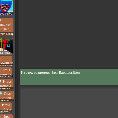
агги Вагги
ряд котят
3д игры
муляторы
Из этих разделов:
Игры Барашек Шон
lague Inc
Камазы
Агарио
втобусы