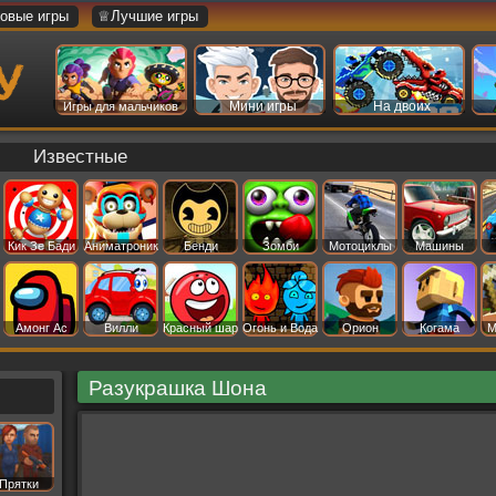
овые игры
♕Лучшие игры
Мини игры
На двоих
Игры для мальчиков
Известные
Кик Зе Бади
Аниматроник
Бенди
Зомби
Мотоциклы
Машины
Амонг Ас
Вилли
Красный шар
Огонь и Вода
Орион
Когама
М
Разукрашка Шона
Прятки