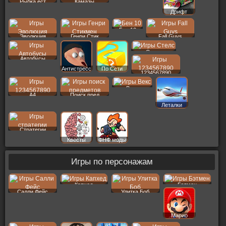
Рыбка ест
Камазы
Дрифт
Бен 10
Эволюция
Генри Стик
Fall Guys
Стелс
Автобусы
Антистресс
По Сети
1234567890
Векс
A4
Поиск пред
Леталки
Стратегии
Квесты
ФНФ моды
Игры по персонажам
Капхед
Бэтмен
Салли Фейс
Улитка Боб
Марио