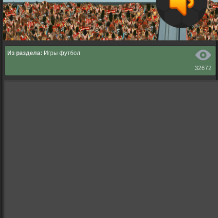
Из раздела:
Игры футбол
32672