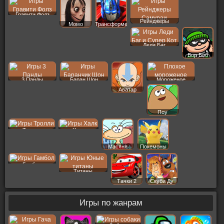
Гравити Фолз
Рейнджеры
Момо
Трансформеры
Леди Баг
Вор Боб
3 Панды
Баран Шон
Мороженое
Аватар
Поу
Тролли
Халк
Масяня
Покемоны
Гамбол
Титаны
Тачки 2
Скуби Ду
Игры по жанрам