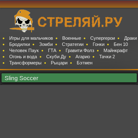
Игры для мальчиков
Военные
Супергерои
Драки
Бродилки
Зомби
Стратегии
Гонки
Бен 10
Человек Паук
ГТА
Гравити Фолз
Майнкрафт
Огонь и вода
Скуби Ду
Агарио
Тачки 2
Трансформеры
Рыцари
Бэтмен
Sling Soccer