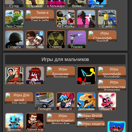
Супер
С кровью
в Кальмара
Война
Детские
Танк в лаби
Лего Стрел
На 2 игрока
3D
С авто
Standoff
Солдаты
Гаррис Мод
Сталкер
Плазма
Игры для мальчиков
Бродилки
Троллфейс
СловоПацана
Музыка
Драки
Издевалки
Для детей
Полиция
Фрайдей
Динозавры
Роботы
ФНАФ
Мортал Ком
Защита
Драконы
Ловкий вор