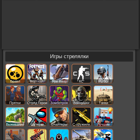
Игры стрелялки
Бравл
Фортнайт
Фри Фаер
КС
PUBG
Старс
Прятки
Отряд Герои
Зомботрон
Войнушки
Танки
Выживание
Шутеры
Снайперы
С оружием
Лучшие