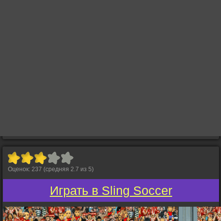
Оценок:
237
(средняя
2.7
из
5
)
Играть в Sling Soccer