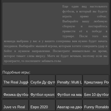
Еще один вид настольного
футбола, в который вы будете
играть прямо сейчас.
Выбирайте вашу любимую
сборную и постарайтесь
привести её к победе в
турнире. После того как
команда выбрана у вас и у вашего соперника вам нужно будет начать
поединок. Выбирайте мышкой игрока, которым хотите совершить удар и
бейте в нужном направлении. Посмотрите внимательно на время,
которое тикает слева вверху. Матч не будет вечным, поэтому если вы
проиграете, то поспешите забивать голы.
Подобные игры:
The Real Juggle
Скуби Ду футбол
Penalty: Multi League
Криштиану Рон
Физика футбола
Футбол кукол: зоопарк
Футбол на машинах
Бен 10 футбол
Juve vs Real
Евро 2020
Аватар на двоих
Funny Ronaldo 