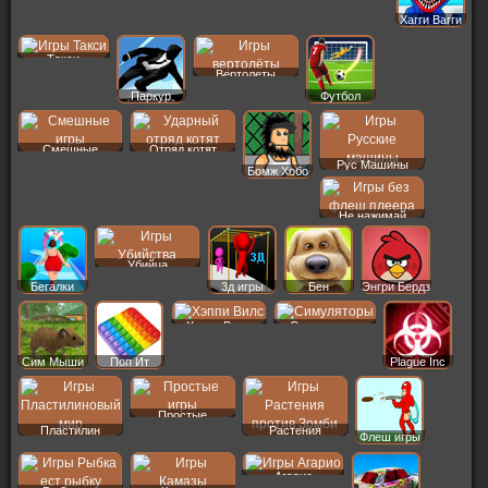
Хагги Вагги
Такси
Вертолеты
Паркур
Футбол
Смешные
Отряд котят
Рус Машины
Бомж Хобо
Не нажимай
Убийца
Бегалки
3д игры
Бен
Энгри Бердз
Хэппи Вилс
Симуляторы
Сим Мыши
Поп Ит
Plague Inc
Простые
Пластилин
Растения
Флеш игры
Агарио