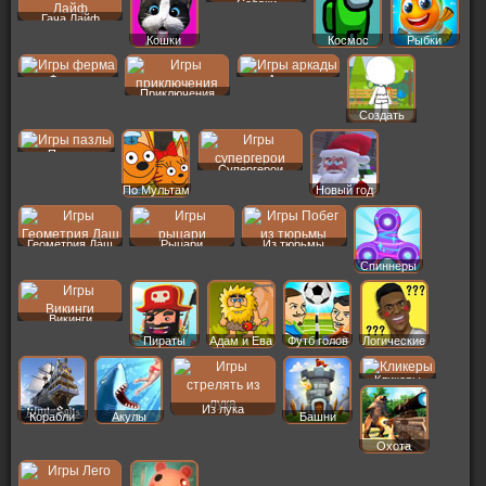
Собаки
Гача Лайф
Кошки
Космос
Рыбки
Ферма
Аркады
Приключения
Создать
Пер
Пазлы
Супергерои
По Мультам
Новый год
Геометрия Даш
Рыцари
Из тюрьмы
Спиннеры
Викинги
Пираты
Адам и Ева
Футб голов
Логические
Кликеры
Из лука
Корабли
Акулы
Башни
Охота