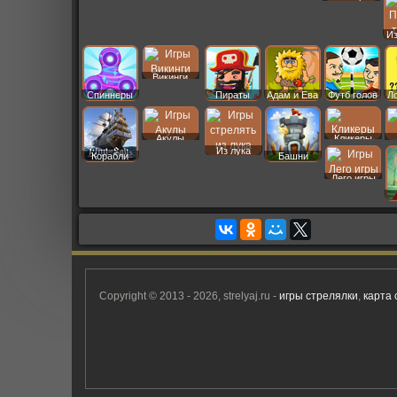
Даш
И
Викинги
Спиннеры
Пираты
Адам и Ева
Футб голов
Л
Кликеры
Акулы
Из лука
Корабли
Башни
Лего игры
Copyright © 2013 - 2026, strelyaj.ru -
игры стрелялки
,
карта 