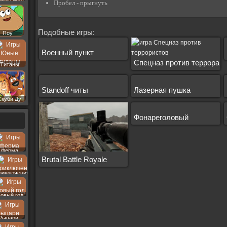
Пробел - прыгнуть
Подобные игры:
Поу
Военный пункт
Спецназ против террора
Титаны
Standoff читы
Лазерная пушка
Скуби Ду
Фонареголовый
Ферма
Brutal Battle Royale
риключения
овый год
Рыцари