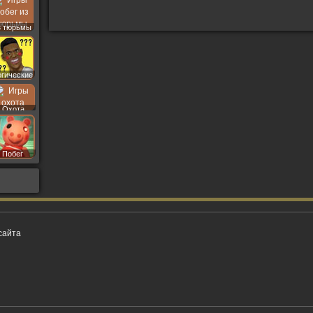
з тюрьмы
огические
Охота
Побег
сайта