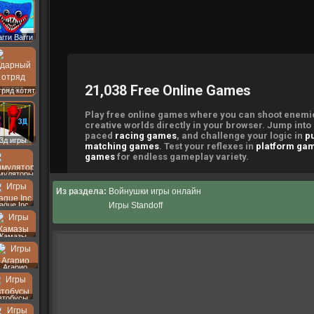
агги Вагги
ряд котят
3д игры
муляторы
Из раздела:
Войнушки игры онлайн
Игры Standoff
lague Inc
Камазы
Агарио
втобусы