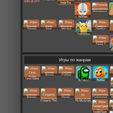
Трансформеры
Леди Баг
Мороженое
Аватар
Тролли
Халк
Масяня
Гамбол
Покемоны
Тачки 2
Игры по жанрам
Кошки
Собаки
Гача Лайф
Космос
Рыбки
П
Аркады
Пазлы
Супергерои
Н
Создать Пер
По Мультам
Геометрия