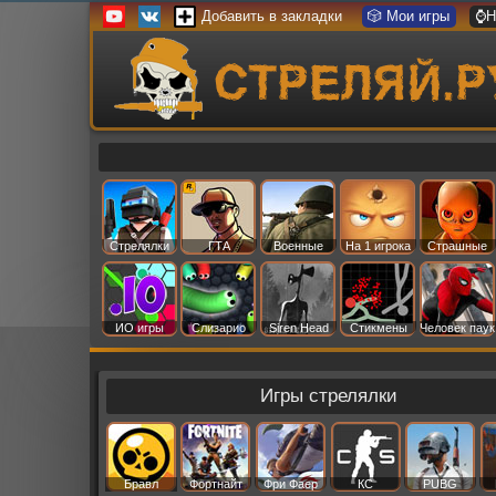
Добавить в закладки
🎲 Мои игры
⌚Н
Стрелялки
ГТА
Военные
На 1 игрока
Страшные
ИО игры
Слизарио
Siren Head
Стикмены
Человек паук
Игры стрелялки
Бравл
Фортнайт
Фри Фаер
КС
PUBG