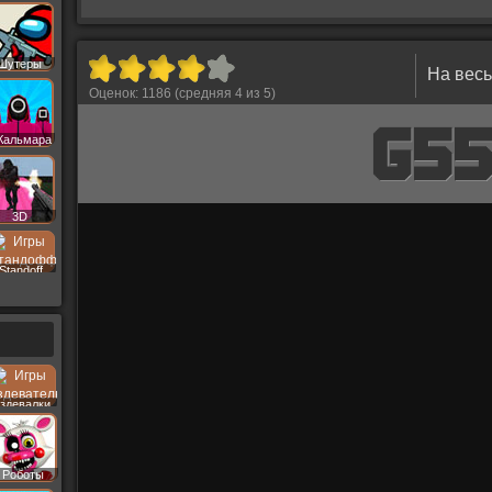
Шутеры
На весь
Оценок:
1186
(средняя
4
из
5
)
Кальмара
3D
Standoff
здевалки
Роботы