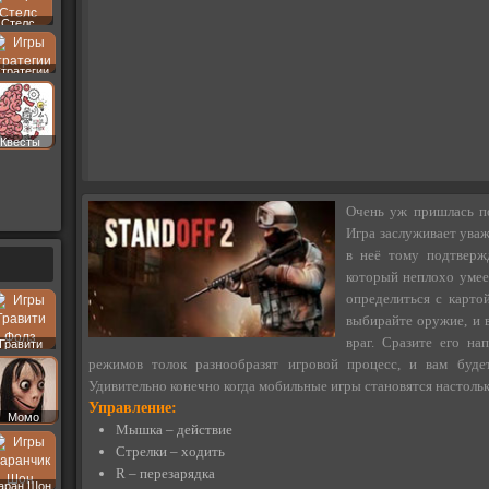
Стелс
тратегии
Квесты
Очень уж пришлась по
Игра заслуживает уваж
в неё тому подтверж
который неплохо умеет
определиться с картой
выбирайте оружие, и в
враг. Сразите его н
Гравити
Фолз
режимов толок разнообразят игровой процесс, и вам буде
Удивительно конечно когда мобильные игры становятся настоль
Управление:
Момо
Мышка – действие
Стрелки – ходить
R – перезарядка
аран Шон