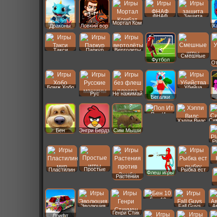
ФНАФ
Защита
Мортал Ком
Драконы
Ловкий вор
Х
Такси
Паркур
Вертолеты
Смешные
Футбол
От
Бомж Хобо
Убийца
Рус
Не нажимай
Бегалки
Машины
Поп Ит
Си
Хэппи Вилс
Бен
Энгри Бердз
Сим Мыши
P
Простые
Пластилин
Рыбка ест
Флеш игры
Растения
Бен 10
Эволюция
Fall Guys
А
Генри Стик
Дрифт