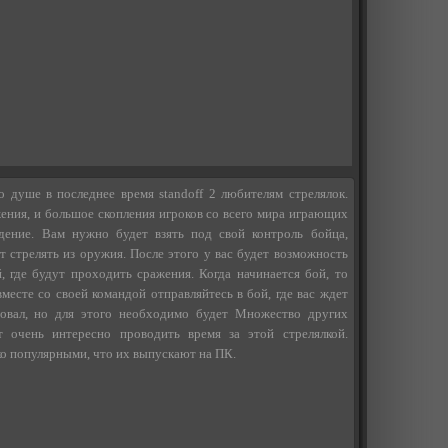
 душе в последнее время standoff 2 любителям стрелялок.
ения, и большое скопления игроков со всего мира играющих
дение. Вам нужно будет взять под свой контроль бойца,
 стрелять из оружия. После этого у вас будет возможность
, где будут проходить сражения. Когда начинается бой, то
месте со своей командой отправляйтесь в бой, где вас ждет
аповал, но для этого необходимо будет Множество других
т очень интересно проводить время за этой стрелялкой.
ко популярными, что их выпускают на ПК.