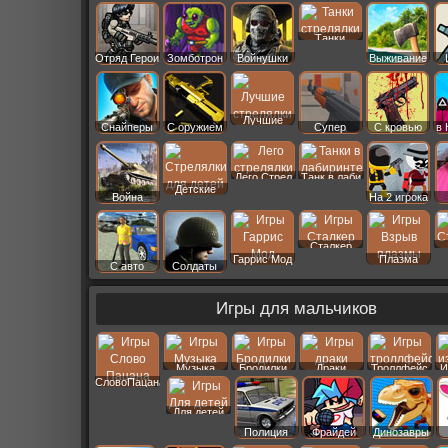
Старс
Танки
Отряд Герои
Зомботрон
Войнушки
Выживание
Лучшие
Снайперы
С оружием
Супер
С кровью
в 
Лего Стрел
Танк в лаби
Детские
Война
На 2 игрока
Сталкер
Гаррис Мод
Плазма
С авто
Солдаты
Игры для мальчиков
Музыка
Бродилки
Драки
Троллфейс
И
СловоПацана
Для детей
Полиция
Фрайдей
Динозавры