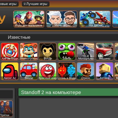
овые игры
♕Лучшие игры
Мини игры
На двоих
Игры для мальчиков
Известные
Кик Зе Бади
Аниматроник
Бенди
Зомби
Мотоциклы
Машины
Амонг Ас
Вилли
Красный шар
Огонь и Вода
Орион
Когама
М
Standoff 2 на компьютере
Прятки