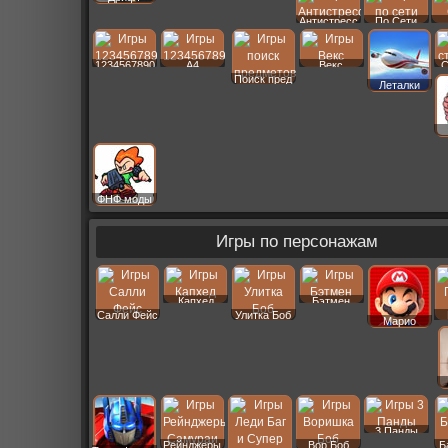
Антистресс
По Сети
1234567890
A4
Векс
С
Поиск пред
Леталки
ФНФ моды
Игры по персонажам
Капхед
Бэтмен
Салли Фейс
Улитка Боб
Марио
3 Панды
Рейнджеры
Вор Боб
Б