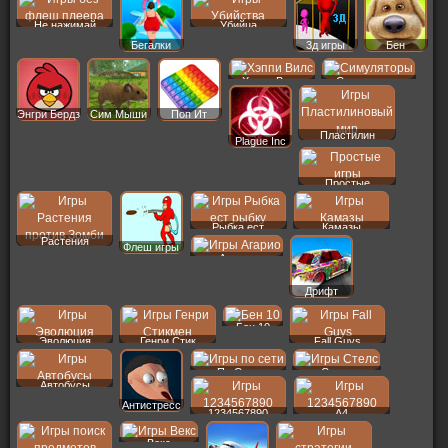
Не нажимай
Убийца
Бегалки
3д игры
Бен
Хэппи Вилс
Симуляторы
Энгри Бердз
Сим Мыши
Поп Ит
Пластилин
Plague Inc
Простые
Рыбка ест
Камазы
Растения
Флеш игры
Агарио
Дрифт
Бен 10
Эволюция
Генри Стик
Fall Guys
По Сети
Стелс
Автобусы
Антистресс
1234567890
A4
Векс