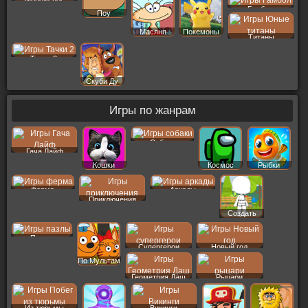
Гамбол
Поу
Масяня
Покемоны
Титаны
Тачки 2
Скуби Ду
Игры по жанрам
Собаки
Гача Лайф
Кошки
Космос
Рыбки
Ферма
Аркады
Приключения
Создать
Пер
Пазлы
Супергерои
Новый год
По Мультам
Геометрия Даш
Рыцари
Из тюрьмы
Викинги