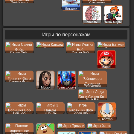
Поиск пред
Стратегии
Леталки
Квесты
ФНФ моды
Игры по персонажам
Капхед
Бэтмен
Салли Фейс
Улитка Боб
Марио
Гравити Фолз
Рейнджеры
Момо
Трансформеры
Леди Баг
Вор Боб
3 Панды
Баран Шон
Аватар
Тролли
Халк
Мороженое