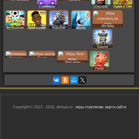
Спиннеры
Пираты
Адам и Ева
Из лука
Футб голов
Логические
Корабли
Акулы
Башни
Кликеры
Охота
Лего игры
Побег
Copyright © 2013 - 2026, strelyaj.ru -
игры стрелялки
,
карта сайта