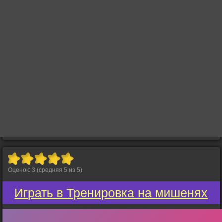
Оценок:
3
(средняя
5
из
5
)
Играть в Тренировка на мишенях