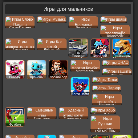
Игры для мальчиков
Музыка
Драки
СловоПацана
Бродилки
Троллфейс
Издевалки
Для детей
Полиция
Фрайдей
Динозавры
ФНАФ
Мортал Ком
Защита
Роботы
Драконы
Ловкий вор
Такси
Паркур
Хагги Вагги
Вертолеты
Бомж Хобо
Смешные
Отряд котят
Футбол
Рус Машины