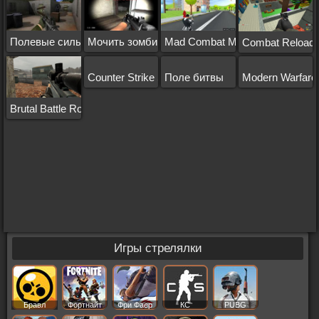
Полевые силы
Мочить зомби
Mad Combat Marines
Combat Reload
Counter Strike Source
Поле битвы
Modern Warfare
Brutal Battle Royale
Игры стрелялки
Бравл
Фортнайт
Фри Фаер
КС
PUBG
Старс