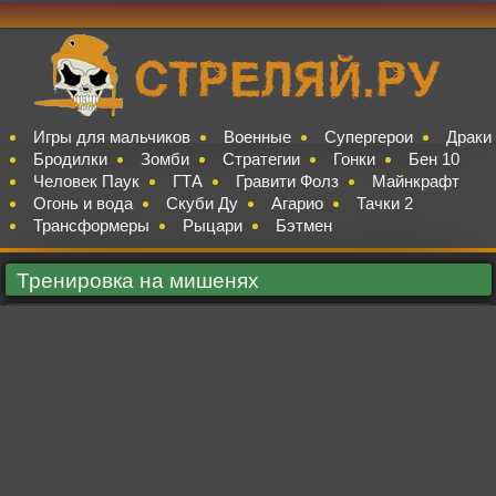
Игры для мальчиков
Военные
Супергерои
Драки
Бродилки
Зомби
Стратегии
Гонки
Бен 10
Человек Паук
ГТА
Гравити Фолз
Майнкрафт
Огонь и вода
Скуби Ду
Агарио
Тачки 2
Трансформеры
Рыцари
Бэтмен
Тренировка на мишенях