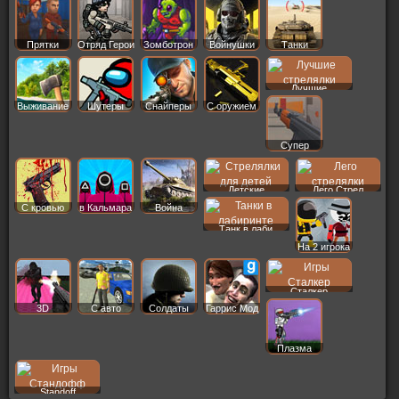
Прятки
Отряд Герои
Зомботрон
Войнушки
Танки
Лучшие
Выживание
Шутеры
Снайперы
С оружием
Супер
Детские
Лего Стрел
С кровью
в Кальмара
Война
Танк в лаби
На 2 игрока
Сталкер
3D
С авто
Солдаты
Гаррис Мод
Плазма
Standoff