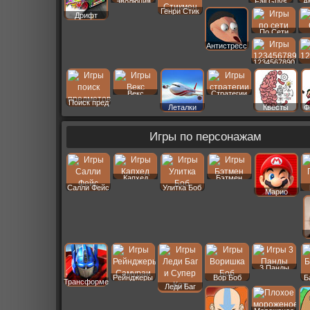
Эволюция
Fall Guys
А
Генри Стик
Дрифт
По Сети
Антистресс
1234567890
Векс
Стратегии
Поиск пред
Леталки
Квесты
Ф
Игры по персонажам
Капхед
Бэтмен
Салли Фейс
Улитка Боб
Марио
3 Панды
Рейнджеры
Вор Боб
Б
Трансформеры
Леди Баг