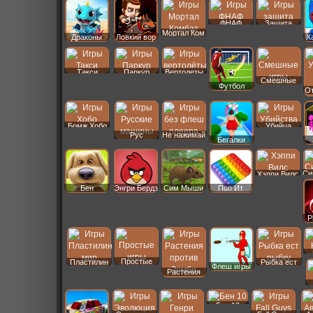
ФНАФ
Защита
Мортал Ком
Драконы
Ловкий вор
Х
Такси
Паркур
Вертолеты
Смешные
Футбол
От
Бомж Хобо
Убийца
Рус
Не нажимай
Бегалки
Машины
Си
Хэппи Вилс
Бен
Энгри Бердз
Сим Мыши
Поп Ит
P
Простые
Пластилин
Рыбка ест
Флеш игры
Растения
Бен 10