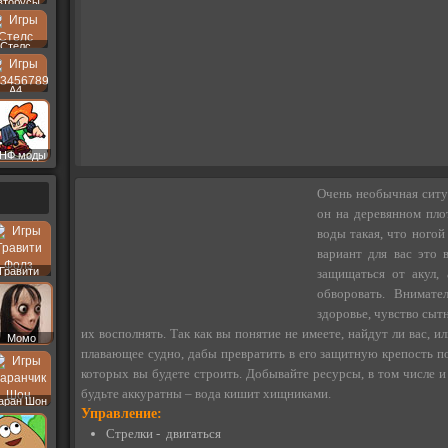
втобусы
Стелс
A4
НФ моды
Очень необычная ситуа
он на деревянном пло
воды такая, что ного
вариант для вас это
Гравити
защищаться от акул, 
Фолз
обворовать. Внимате
здоровье, чувство сытн
их восполнять. Так как вы понятие не имеете, найдут ли вас, и
Момо
плавающее судно, дабы превратить в его защитную крепость п
которых вы будете строить. Добывайте ресурсы, в том числе и 
будьте аккуратны – вода кишит хищниками.
аран Шон
Управление:
Стрелки - двигаться