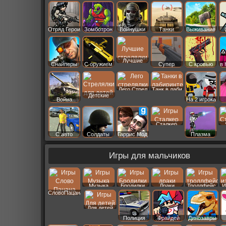
Старс
Отряд Герои
Зомботрон
Войнушки
Танки
Выживание
Лучшие
Снайперы
С оружием
Супер
С кровью
в 
Лего Стрел
Танк в лаби
Детские
Война
На 2 игрока
Сталкер
С авто
Солдаты
Гаррис Мод
Плазма
Игры для мальчиков
Музыка
Бродилки
Драки
Троллфейс
И
СловоПацана
Для детей
Полиция
Фрайдей
Динозавры