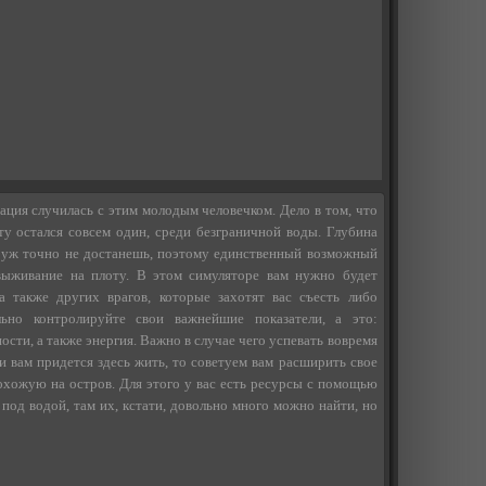
ция случилась с этим молодым человечком. Дело в том, что
ту остался совсем один, среди безграничной воды. Глубина
й уж точно не достанешь, поэтому единственный возможный
 выживание на плоту. В этом симуляторе вам нужно будет
а также других врагов, которые захотят вас съесть либо
льно контролируйте свои важнейшие показатели, а это:
ости, а также энергия. Важно в случае чего успевать вовремя
ли вам придется здесь жить, то советуем вам расширить свое
охожую на остров. Для этого у вас есть ресурсы с помощью
под водой, там их, кстати, довольно много можно найти, но