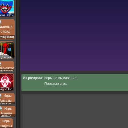
агги Вагги
ряд котят
3д игры
муляторы
Из раздела:
Игры на выживание
Простые игры
lague Inc
Камазы
Агарио