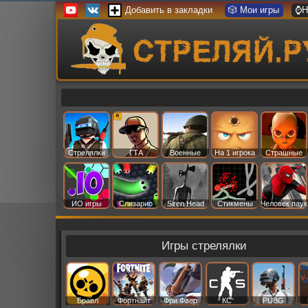
Добавить в закладки
🎲 Мои игры
⌚Н
Стрелялки
ГТА
Военные
На 1 игрока
Страшные
ИО игры
Слизарио
Siren Head
Стикмены
Человек паук
Игры стрелялки
Бравл
Фортнайт
Фри Фаер
КС
PUBG