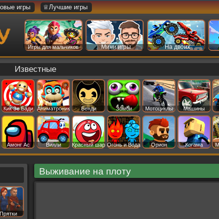
овые игры
♕Лучшие игры
Мини игры
На двоих
Игры для мальчиков
Известные
Кик Зе Бади
Аниматроник
Бенди
Зомби
Мотоциклы
Машины
Амонг Ас
Вилли
Красный шар
Огонь и Вода
Орион
Когама
М
Выживание на плоту
Прятки