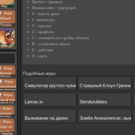
Пробел – прыжок
Поу
Мышка клик – удар рукой
F – кинуть крюк
I – инвентарь
Титаны
T – магазин
G – крафтить
С – отемнить пост ройку объекта
B – установить объект
Скуби Ду
E – действие
Q - спать
Подобные игры:
Ферма
Симулятор крутого чувака
Страшный Клоун Гренни
риключения
Lamax.io
Slendytubbies
овый год
Рыцари
Выживание на двоих
Зомби Апокалипсис: выжи
 тюрьмы