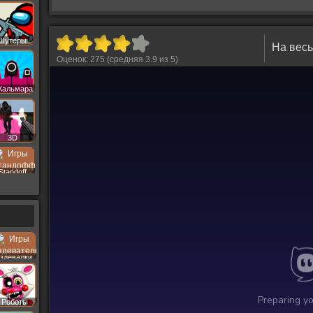
Шутеры
На весь
Оценок:
275
(средняя
3.9
из
5
)
Кальмара
3D
Standoff
здевалки
Роботы