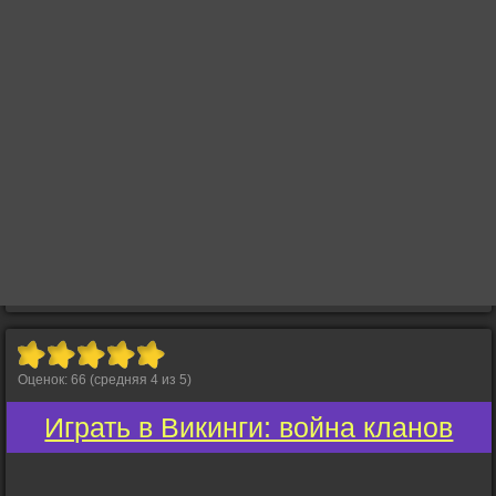
Оценок:
66
(средняя
4
из
5
)
Играть в Викинги: война кланов