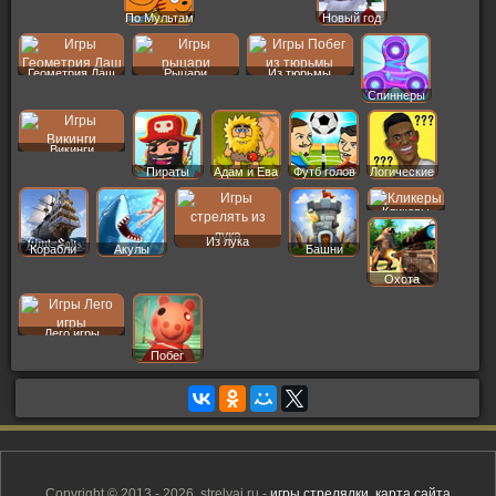
По Мультам
Новый год
Геометрия Даш
Рыцари
Из тюрьмы
Спиннеры
Викинги
Пираты
Адам и Ева
Футб голов
Логические
Кликеры
Из лука
Корабли
Акулы
Башни
Охота
Лего игры
Побег
Copyright © 2013 - 2026, strelyaj.ru -
игры стрелялки
,
карта сайта