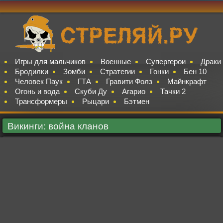
Игры для мальчиков
Военные
Супергерои
Драки
Бродилки
Зомби
Стратегии
Гонки
Бен 10
Человек Паук
ГТА
Гравити Фолз
Майнкрафт
Огонь и вода
Скуби Ду
Агарио
Тачки 2
Трансформеры
Рыцари
Бэтмен
Викинги: война кланов