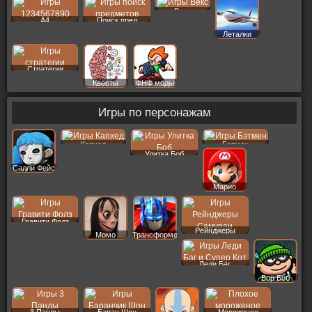
Векс
A4
Поиск пред
Леталки
Стратегии
Квесты
ФНФ моды
Игры по персонажам
Капхед
Бэтмен
Улитка Боб
Салли Фейс
Марио
Гравити Фолз
Рейнджеры
Момо
Трансформеры
Леди Баг
Вор Боб