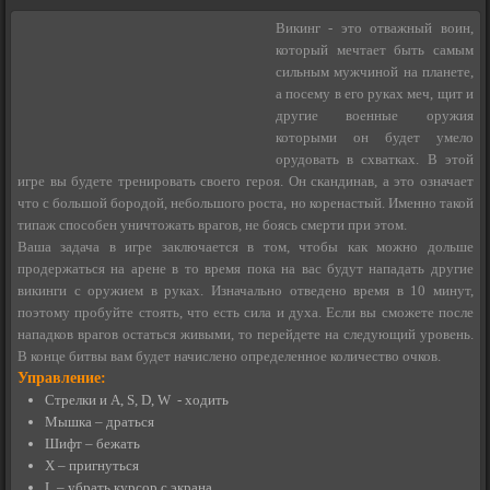
Викинг - это отважный воин,
который мечтает быть самым
сильным мужчиной на планете,
а посему в его руках меч, щит и
другие военные оружия
которыми он будет умело
орудовать в схватках. В этой
игре вы будете тренировать своего героя. Он скандинав, а это означает
что с большой бородой, небольшого роста, но коренастый. Именно такой
типаж способен уничтожать врагов, не боясь смерти при этом.
Ваша задача в игре заключается в том, чтобы как можно дольше
продержаться на арене в то время пока на вас будут нападать другие
викинги с оружием в руках. Изначально отведено время в 10 минут,
поэтому пробуйте стоять, что есть сила и духа. Если вы сможете после
нападков врагов остаться живыми, то перейдете на следующий уровень.
В конце битвы вам будет начислено определенное количество очков.
Управление:
Стрелки и A, S, D, W - ходить
Мышка – драться
Шифт – бежать
X – пригнуться
L – убрать курсор с экрана