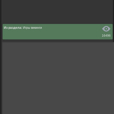
Из раздела:
Игры викинги
16496