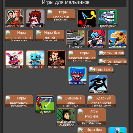
Игры для мальчиков
Бродилки
СловоПацана
Музыка
Драки
Троллфейс
Издевалки
Для детей
Полиция
Фрайдей
Динозавры
ФНАФ
Мортал Ком
Защита
Роботы
Драконы
Ловкий вор
Такси
Хагги Вагги
Паркур
Вертолеты
Смешные
Отряд котят
Футбол
Рус Машины
Бомж Хобо