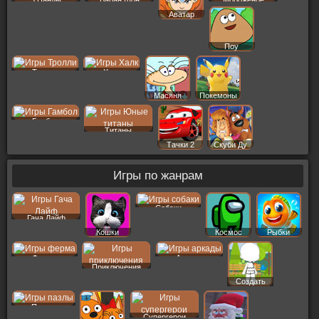
3 Панды
Баран Шон
Мороженое
Аватар
Поу
Тролли
Халк
Масяня
Покемоны
Гамбол
Титаны
Тачки 2
Скуби Ду
Игры по жанрам
Собаки
Гача Лайф
Кошки
Космос
Рыбки
Ферма
Аркады
Приключения
Создать
Пер
Пазлы
Супергерои