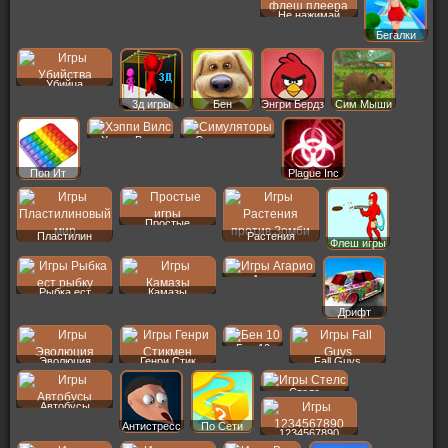
Не нажимай
Бегалки
Убийца
3д игры
Бен
Энгри Бердз
Сим Мыши
Хэппи Вилс
Симуляторы
Поп Ит
Plague Inc
Простые
Пластилин
Растения
Флеш игры
Агарио
Рыбка ест
Камазы
Дрифт
Бен 10
Эволюция
Генри Стик
Fall Guys
Стелс
Автобусы
Антистресс
По Сети
1234567890