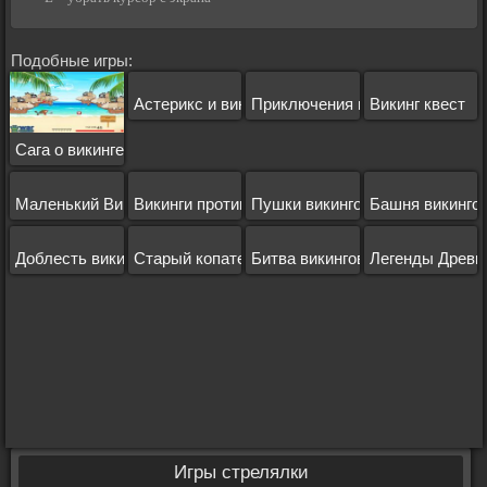
Подобные игры:
Астерикс и викинги
Приключения викингов
Викинг квест
Сага о викинге
Маленький Викинг
Викинги против зомби
Пушки викингов
Башня викинго
Доблесть викингов
Старый копатель
Битва викингов
Легенды Древни
Игры стрелялки