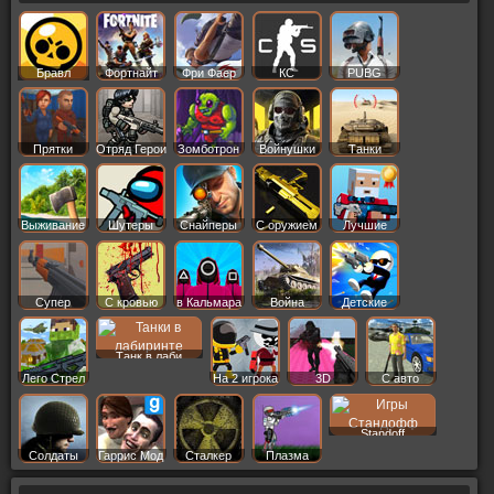
Бравл
Фортнайт
Фри Фаер
КС
PUBG
Старс
Прятки
Отряд Герои
Зомботрон
Войнушки
Танки
Выживание
Шутеры
Снайперы
С оружием
Лучшие
Супер
С кровью
в Кальмара
Война
Детские
Танк в лаби
Лего Стрел
На 2 игрока
3D
С авто
Standoff
Солдаты
Гаррис Мод
Сталкер
Плазма