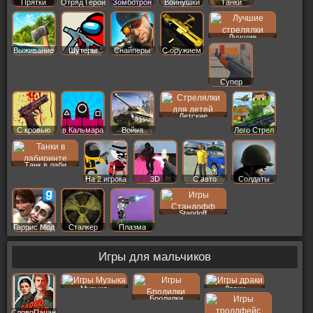
Прятки
Отряд Герои
Зомботрон
Войнушки
Танки
Лучшие
Выживание
Шутеры
Снайперы
С оружием
Супер
Детские
С кровью
в Кальмара
Война
Лего Стрел
Танк в лаби
На 2 игрока
3D
С авто
Солдаты
Standoff
Гаррис Мод
Сталкер
Плазма
Игры для мальчиков
Музыка
Драки
Бродилки
СловоПацана