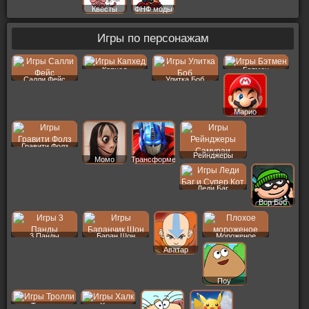
Квесты
ФНФ моды
Игры по персонажам
Капхед
Бэтмен
Салли Фейс
Улитка Боб
Марио
Гравити Фолз
Рейнджеры
Момо
Трансформеры
Леди Баг
Вор Боб
3 Панды
Баран Шон
Мороженое
Аватар
Поу
Тролли
Халк