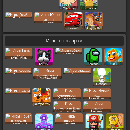
Масяня
Покемоны
Гамбол
Титаны
Тачки 2
Скуби Ду
Игры по жанрам
Собаки
Гача Лайф
Кошки
Космос
Рыбки
Ферма
Аркады
Приключения
Создать
Пер
Пазлы
Супергерои
Новый год
По Мультам
Геометрия Даш
Рыцари
Из тюрьмы
Викинги
Спиннеры
Пираты
Адам и Ева