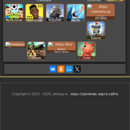
Из лука
Футб голов
Логические
Корабли
Акулы
Башни
Кликеры
Лего игры
Охота
Побег
Copyright © 2013 - 2026, strelyaj.ru -
игры стрелялки
,
карта сайта