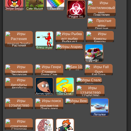
Энгри Бердз
Сим Мыши
Поп Ит
Пластилин
Plague Inc
Простые
Рыбка ест
Камазы
Растения
Флеш игры
Агарио
Дрифт
Бен 10
Эволюция
Генри Стик
Fall Guys
Стелс
Автобусы
Антистресс
По Сети
1234567890
Векс
A4
Поиск пред
Леталки
Стратегии