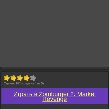
Оценок:
107
(средняя
4
из
5
)
Играть в Zomburger 2: Market
Revenge