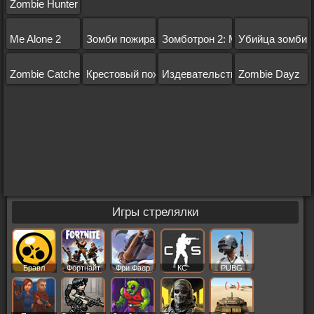
Zombie Hunter
Me Alone 2
Зомби пожирают Родину
Зомботрон 2: Машина времени
Убийца зомби
Zombie Catchers
Крестовый поход
Издевательства над зомби
Zombie Dayz
Игры стрелялки
Бравл
Фортнайт
Фри Фаер
КС
PUBG
Старс