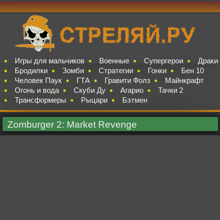
Игры для мальчиков
Военные
Супергерои
Драки
Бродилки
Зомби
Стратегии
Гонки
Бен 10
Человек Паук
ГТА
Гравити Фолз
Майнкрафт
Огонь и вода
Скуби Ду
Агарио
Тачки 2
Трансформеры
Рыцари
Бэтмен
Zomburger 2: Market Revenge