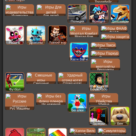
Троллфейс
Издевалки
Для детей
Полиция
Фрайдей
Динозавры
ФНАФ
Мортал Ком
Защита
Роботы
Драконы
Ловкий вор
Такси
Паркур
Хагги Вагги
Вертолеты
Смешные
Отряд котят
Футбол
Бомж Хобо
Не нажимай
Убийца
Рус Машины
Бегалки
3д игры
Бен
Хэппи Вилс
Симуляторы