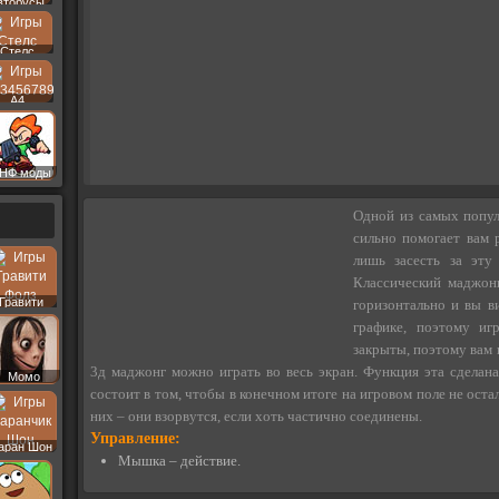
втобусы
Стелс
A4
НФ моды
Одной из самых попул
сильно помогает вам 
лишь засесть за эту
Классический маджонг
Гравити
горизонтально и вы в
Фолз
графике, поэтому иг
закрыты, поэтому вам 
3д маджонг можно играть во весь экран. Функция эта сделана
Момо
состоит в том, чтобы в конечном итоге на игровом поле не оста
них – они взорвутся, если хоть частично соединены.
Управление:
аран Шон
Мышка – действие.