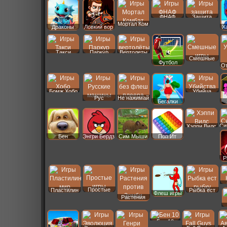
ФНАФ
Защита
Мортал Ком
Драконы
Ловкий вор
Х
Такси
Паркур
Вертолеты
Смешные
Футбол
От
Бомж Хобо
Убийца
Рус
Не нажимай
Бегалки
Машины
Си
Хэппи Вилс
Бен
Энгри Бердз
Сим Мыши
Поп Ит
P
Простые
Пластилин
Рыбка ест
Флеш игры
Растения
Бен 10