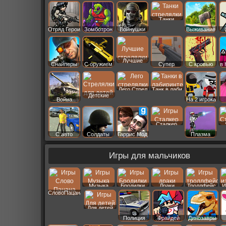
Старс
Танки
Отряд Герои
Зомботрон
Войнушки
Выживание
Лучшие
Снайперы
С оружием
Супер
С кровью
в 
Лего Стрел
Танк в лаби
Детские
Война
На 2 игрока
Сталкер
С авто
Солдаты
Гаррис Мод
Плазма
Игры для мальчиков
Музыка
Бродилки
Драки
Троллфейс
И
СловоПацана
Для детей
Полиция
Фрайдей
Динозавры