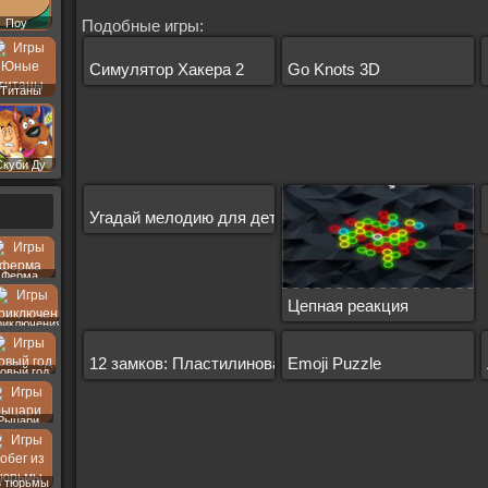
Поу
Подобные игры:
Симулятор Хакера 2
Go Knots 3D
Титаны
Скуби Ду
Угадай мелодию для детей
Ферма
Цепная реакция
риключения
12 замков: Пластилиновая комната
Emoji Puzzle
овый год
Рыцари
з тюрьмы