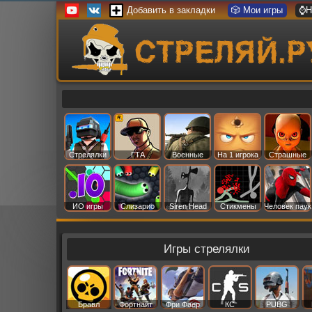
Добавить в закладки
🎲 Мои игры
⌚Н
Стрелялки
ГТА
Военные
На 1 игрока
Страшные
ИО игры
Слизарио
Siren Head
Стикмены
Человек паук
Игры стрелялки
Бравл
Фортнайт
Фри Фаер
КС
PUBG