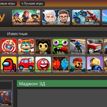
овые игры
♕Лучшие игры
Мини игры
На двоих
Игры для мальчиков
Известные
Кик Зе Бади
Аниматроник
Бенди
Зомби
Мотоциклы
Машины
Амонг Ас
Вилли
Красный шар
Огонь и Вода
Орион
Когама
М
Маджонг 3Д
Прятки