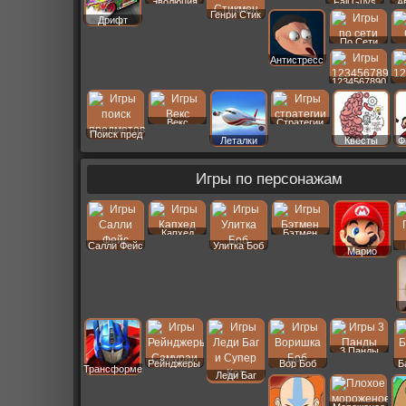
Эволюция
Fall Guys
А
Генри Стик
Дрифт
По Сети
Антистресс
1234567890
Векс
Стратегии
Поиск пред
Леталки
Квесты
Ф
Игры по персонажам
Капхед
Бэтмен
Салли Фейс
Улитка Боб
Марио
3 Панды
Рейнджеры
Вор Боб
Б
Трансформеры
Леди Баг