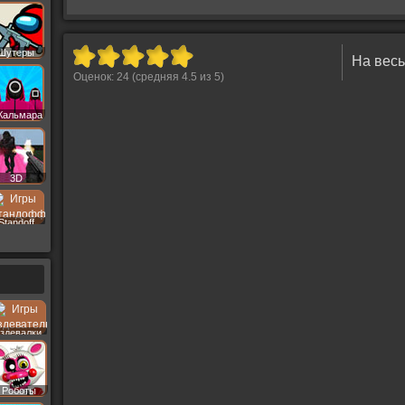
Шутеры
На весь
Оценок:
24
(средняя
4.5
из
5
)
Кальмара
3D
Standoff
здевалки
Роботы