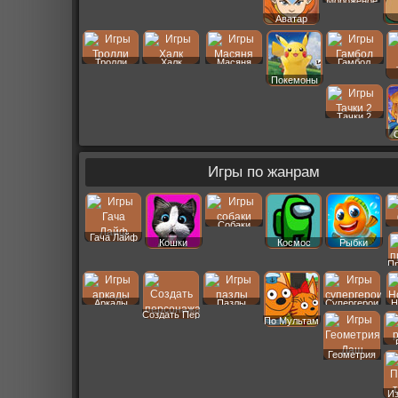
Мороженое
Аватар
Тролли
Халк
Масяня
Гамбол
Покемоны
Тачки 2
Игры по жанрам
Собаки
Гача Лайф
Кошки
Космос
Рыбки
П
Аркады
Пазлы
Супергерои
Н
Создать Пер
По Мультам
Геометрия
Даш
И