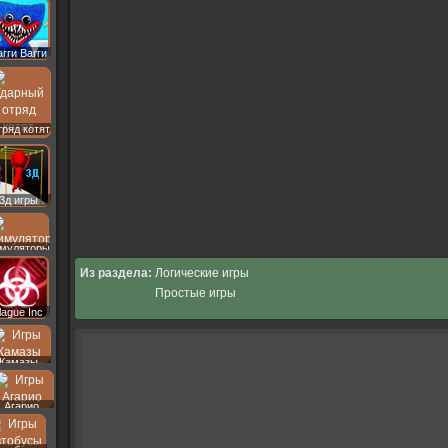
агги Вагги
ряд котят
3д игры
муляторы
Из раздела:
Логические игры
Простые игры
lague Inc
Камазы
Агарио