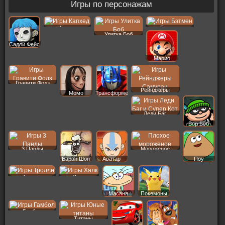
Игры по персонажам
Капхед
Бэтмен
Улитка Боб
Салли Фейс
Марио
Гравити Фолз
Рейнджеры
Момо
Трансформеры
Леди Баг
Вор Боб
3 Панды
Мороженое
Баран Шон
Аватар
Поу
Тролли
Халк
Масяня
Покемоны
Гамбол
Титаны