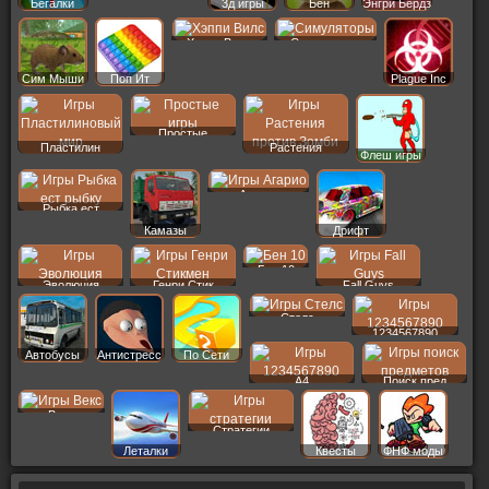
Бегалки
3д игры
Бен
Энгри Бердз
Хэппи Вилс
Симуляторы
Сим Мыши
Поп Ит
Plague Inc
Простые
Пластилин
Растения
Флеш игры
Агарио
Рыбка ест
Камазы
Дрифт
Бен 10
Эволюция
Генри Стик
Fall Guys
Стелс
1234567890
Автобусы
Антистресс
По Сети
A4
Поиск пред
Векс
Стратегии
Леталки
Квесты
ФНФ моды