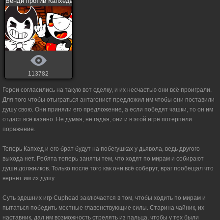
Бенди против Капхеда
113782
Герои согласились на такую вот сделку, и их несчастью они всё проиграли.
Для того чтобы отыграться антагонист предложил им чтобы они поставили
душу свою. Они приняли его предложение, а если победят чашки, то он им
отдаст всё казино. Не думая, не гадая, они и в этой игре потерпели
поражение.
Теперь Капхед и его брат будут на побегушках у дьявола, ведь другого
выхода нет. Ребята теперь заняты тем, что ходят по мирам и собирают
души должников. Только после того как они всё соберут, враг пообещал что
вернет им их душу.
Суть здешних игр Cuphead заключается в том, чтобы ходить по мирам и
пытаться победить местные главенствующие силы. Старина чайник, их
наставник, дал им возможность стрелять из пальца, чтобы у тех были