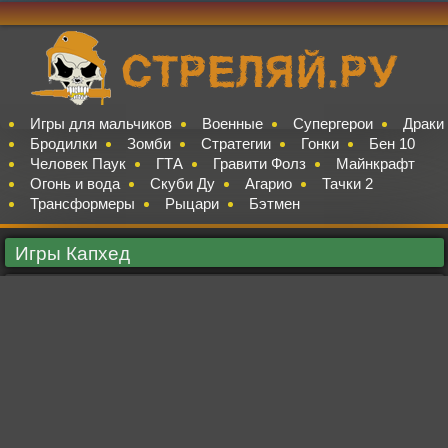
Игры для мальчиков
Военные
Супергерои
Драки
Бродилки
Зомби
Стратегии
Гонки
Бен 10
Человек Паук
ГТА
Гравити Фолз
Майнкрафт
Огонь и вода
Скуби Ду
Агарио
Тачки 2
Трансформеры
Рыцари
Бэтмен
Игры Капхед