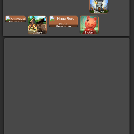
Башни
Кликеры
Лего игры
Охота
Побег