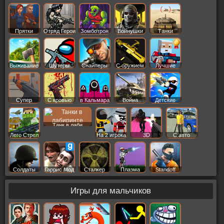
Старс
Прятки
Отряд Герои
Зомботрон
Войнушки
Танки
Выживание
Шутеры
Снайперы
С оружием
Лучшие
Супер
С кровью
в Кальмара
Война
Детские
Танк в лаби
Лего Стрел
На 2 игрока
3D
С авто
Солдаты
Гаррис Мод
Сталкер
Плазма
Standoff
Игры для мальчиков