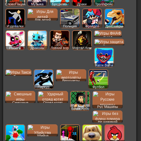
СловоПацана
Музыка
Бродилки
Драки
Троллфейс
Для детей
Издевалки
Полиция
Фрайдей
Динозавры
ФНАФ
Защита
Роботы
Драконы
Ловкий вор
Мортал Ком
Хагги Вагги
Такси
Вертолеты
Паркур
Футбол
Смешные
Отряд котят
Рус Машины
Бомж Хобо
Не нажимай
Убийца