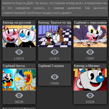
является Король Дайз. Он узнал, что парням всегда везет, и предложил им
в его заведении сыграть с самими дьяволом. Как вызнаете
главенствующей силой всех неудач и есть дьявол.
Капхед на русском
Капхед: Братья по оружию
Cuphead с персонажам
119672
111871
73597
Cuphead боссы
Cuphead 2 игрока
Капхед и Магмен
74459
38236
61334