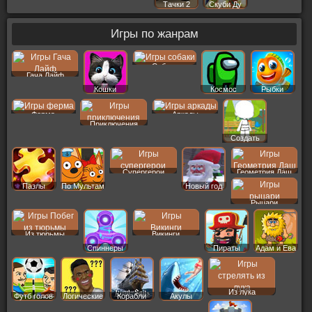
Тачки 2
Скуби Ду
Игры по жанрам
Собаки
Гача Лайф
Кошки
Космос
Рыбки
Ферма
Аркады
Приключения
Создать
Пер
Супергерои
Геометрия Даш
Пазлы
По Мультам
Новый год
Рыцари
Из тюрьмы
Викинги
Спиннеры
Пираты
Адам и Ева
Из лука
Футб голов
Логические
Корабли
Акулы