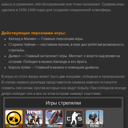
шансы в сражениях, ибо безоружными они точно проиграют. Графика игры
сделана в 1930-1940 годах для создания специальной атмосферы.
Действующие персонажи игры:
Капхед и Магмен — Главные персонажи игры.
Старина Чайник — наставник героев, в игре дал ребятам возможность
стрельбы.
Дьявол — Главный антагонист игры. Мечтает о власти над всеми на
острове. Победил в казино Капхеда и его брата.
Король Кубик — Главный в казино и помощник дьявола.
В играх из этого жанра может быть две концовки, победная и проигрышная.
В случае первого расклада представители сервиза навечно останутся
служить тем силам, против которых они ведут борьбу. При победном исходе
добро победит зло и все на этом острове заживут счастливо.
Игры стрелялки
Бравл
Фортнайт
Фри Фаер
КС
PUBG