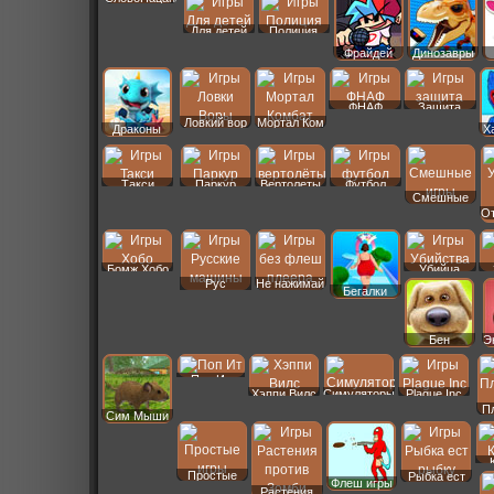
Для детей
Полиция
Фрайдей
Динозавры
ФНАФ
Защита
Ловкий вор
Мортал Ком
Драконы
Х
Такси
Паркур
Вертолеты
Футбол
Смешные
От
Бомж Хобо
Убийца
Рус
Не нажимай
Бегалки
Машины
Бен
Э
Поп Ит
Симуляторы
Хэппи Вилс
Plague Inc
П
Сим Мыши
Простые
Рыбка ест
Флеш игры
Растения