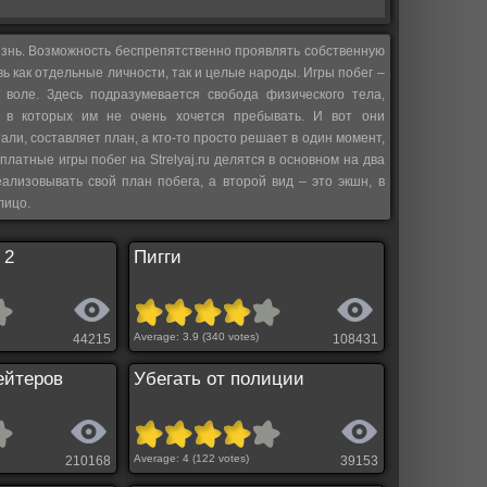
жизнь. Возможность беспрепятственно проявлять собственную
ь как отдельные личности, так и целые народы. Игры побег –
 воле. Здесь подразумевается свобода физического тела,
, в которых им не очень хочется пребывать. И вот они
али, составляет план, а кто-то просто решает в один момент,
сплатные игры побег на Strelyaj.ru делятся в основном на два
ализовывать свой план побега, а второй вид – это экшн, в
лицо.
 2
Пигги
Average:
3.9
(
340
votes)
44215
108431
хейтеров
Убегать от полиции
Average:
4
(
122
votes)
210168
39153