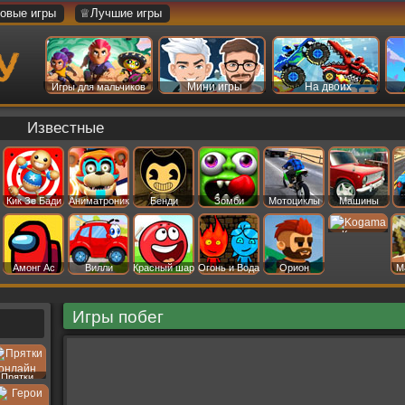
овые игры
♕Лучшие игры
Мини игры
На двоих
Игры для мальчиков
Известные
Кик Зе Бади
Аниматроник
Бенди
Зомби
Мотоциклы
Машины
Когама
Амонг Ас
Вилли
Красный шар
Огонь и Вода
Орион
М
Игры побег
Прятки