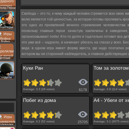
тряд Герои
Свобода – это то, к чему каждый человек стремится всю свою 
волю является той ценностью, за которую готовы проливать кров
это одно из проявлений вечного стремления человечества к
найперы
поскольку главные герои зачастую заключены в заведения
организовывают побег. Кто-то долго и тщательно готовит все дет
Война
что уже всё – надоело, и начинает убегать на глазах у всех. Бе
вида: в одном игра имеет форму квеста, где надо поэтапно ре
котором вы не сторонний наблюдатель, а главное действующее 
Детские
Страницы
Куки Ран
Том за золотом
Солдаты
Average:
3.3
(
29
votes)
Average:
3.9
(
114
votes)
6178
Побег из дома
А4 - Убеги от 
Average:
4.2
(
52
votes)
Average:
3.1
(
3075
votes)
25705
здевалки