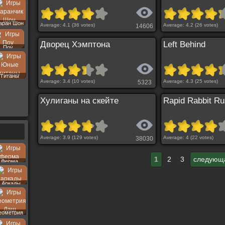
аран Шон
Average:
4.1
(
36
votes)
Average:
4.2
(
26
votes)
14606
Дворец Хэмптона
Left Behind
Поу
Титаны
Average:
3.4
(
10
votes)
Average:
4.3
(
25
votes)
5323
Хулиганы на скейте
Rapid Rabbit R
Average:
3.9
(
129
votes)
Average:
4
(
22
votes)
38030
1
2
3
следующ
Ферма
Аркады
еометрия
Даш