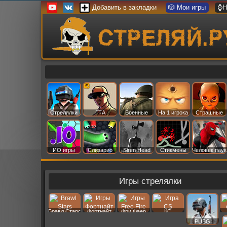
Добавить в закладки
🎲 Мои игры
⌚Н
Стрелялки
ГТА
Военные
На 1 игрока
Страшные
ИО игры
Слизарио
Siren Head
Стикмены
Человек паук
Игры стрелялки
Бравл Старс
Фортнайт
Фри Фаер
КС
PUBG