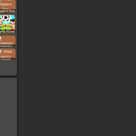
дам и Ева
утб голов
Кликеры
Охота