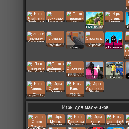
О
Войнушки
Зомботрон
Танки
Шутеры
Выживание
С
С оружием
Лучшие
С кровью
Супер
в Кальмара
Лего Стрел
Танк в лаби
На 2 игрока
3D
С авто
Сталкер
Standoff
Гаррис Мод
Плазма
Игры для мальчиков
Музыка
Бродилки
Драки
Троллфейс
И
СловоПацана