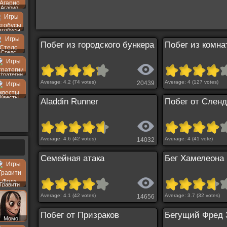
Агарио
втобусы
Побег из городского бункера
Побег из комна
Стелс
тратегии
Average:
4.2
(
74
votes)
Average:
4
(
127
votes)
20439
Квесты
Aladdin Runner
Побег от Слен
Average:
4.6
(
42
votes)
Average:
4
(
41
vote)
14032
Семейная атака
Бег Хамелеона
Гравити
Фолз
Average:
4.1
(
42
votes)
Average:
3.7
(
32
votes)
14656
Побег от Призраков
Бегущий Фред 
Момо