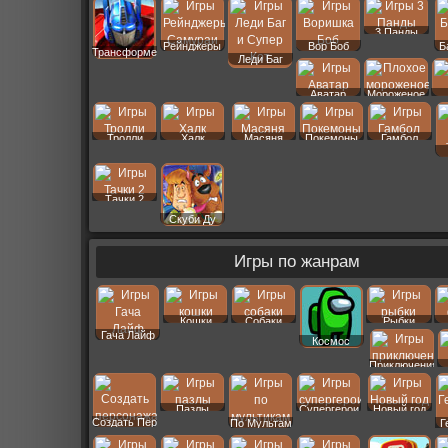
3 Панды
Рейнджеры
Вор Боб
Б
Трансформеры
Леди Баг
Аватар
Мороженое
Тролли
Халк
Масяня
Покемоны
Гамбол
Тачки 2
Скуби Ду
Игры по жанрам
Кошки
Собаки
Рыбки
Гача Лайф
Космос
Приключения
Пазлы
Супергерои
Новый год
Создать Пер
По Мультам
Г