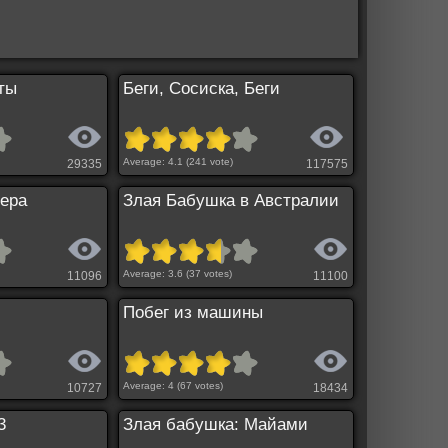
ты
Беги, Сосиска, Беги
Average:
4.1
(
241
vote)
29335
117575
дера
Злая Бабушка в Австралии
Average:
3.6
(
37
votes)
11096
11100
Побег из машины
Average:
4
(
67
votes)
10727
18434
3
Злая бабушка: Майами