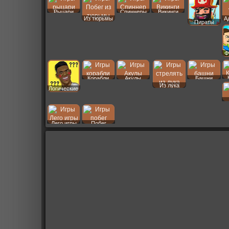
Рыцари
Спиннеры
Викинги
Из тюрьмы
А
Пираты
Ф
Корабли
Акулы
Башни
Из лука
Логические
Лего игры
Побег