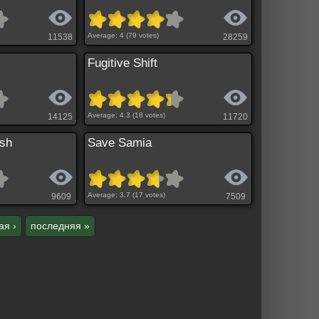
Average:
4
(
79
votes)
11538
28259
Fugitive Shift
Average:
4.3
(
18
votes)
14125
11720
ush
Save Samia
Average:
3.7
(
17
votes)
9609
7509
ая ›
последняя »