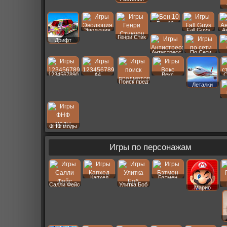
Бен 10
Эволюция
Fall Guys
А
Генри Стик
Дрифт
Антистресс
По Сети
1234567890
A4
Векс
С
Поиск пред
Леталки
ФНФ моды
Игры по персонажам
Капхед
Бэтмен
Салли Фейс
Улитка Боб
Марио