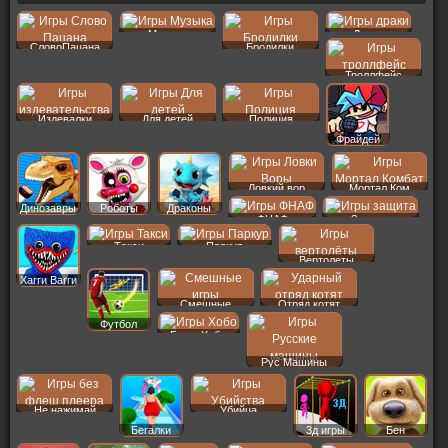
Музыка
Драки
СловоПацана
Бродилки
Троллфейс
Издевалки
Для детей
Полиция
Фрайдей
Ловкий вор
Мортал Ком
Динозавры
Роботы
Драконы
ФНАФ
Защита
Такси
Паркур
Вертолеты
Хагги Вагги
Смешные
Отряд котят
Футбол
Бомж Хобо
Рус Машины
Не нажимай
Убийца
Бегалки
3д игры
Бен