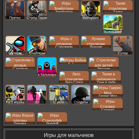
Старс
Зомботрон
Танки
Прятки
Отряд Герои
Войнушки
Выживание
С оружием
Лучшие
Шутеры
Снайперы
Супер
Война
С кровью
Детские
в Кальмара
Лего Стрел
Танк в лаби
Гаррис Мод
На 2 игрока
3D
С авто
Солдаты
Сталкер
Плазма
Standoff
Игры для мальчиков