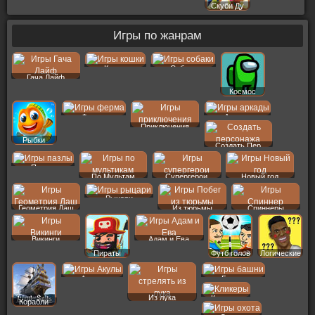
Скуби Ду
Игры по жанрам
Кошки
Собаки
Гача Лайф
Космос
Ферма
Аркады
Приключения
Рыбки
Создать Пер
Пазлы
По Мультам
Супергерои
Новый год
Рыцари
Геометрия Даш
Из тюрьмы
Спиннеры
Викинги
Адам и Ева
Пираты
Футб голов
Логические
Акулы
Башни
Из лука
Кликеры
Корабли