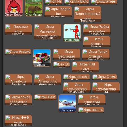
Поп Ит
Хэппи Вилс
Симуляторы
Энгри Бердз
Сим Мыши
Plague Inc
Пластилин
Простые
Рыбка ест
Растения
Флеш игры
Камазы
Агарио
Эволюция
Генри Стик
Дрифт
Бен 10
Fall Guys
По Сети
Стелс
Автобусы
Антистресс
1234567890
A4
Векс
Поиск пред
Стратегии
Леталки
Квесты
ФНФ моды