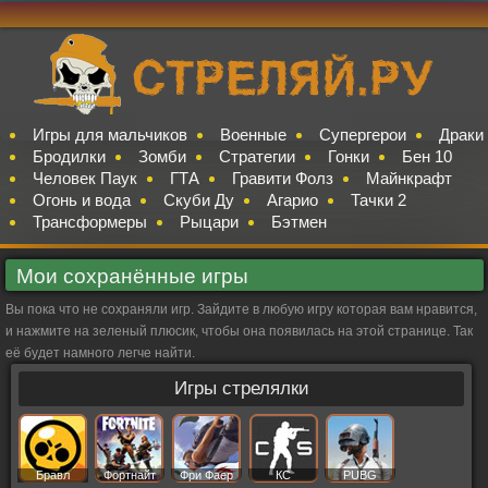
Игры для мальчиков
Военные
Супергерои
Драки
Бродилки
Зомби
Стратегии
Гонки
Бен 10
Человек Паук
ГТА
Гравити Фолз
Майнкрафт
Огонь и вода
Скуби Ду
Агарио
Тачки 2
Трансформеры
Рыцари
Бэтмен
Мои сохранённые игры
Вы пока что не сохраняли игр. Зайдите в любую игру которая вам нравится,
и нажмите на зеленый плюсик, чтобы она появилась на этой странице. Так
её будет намного легче найти.
Игры стрелялки
Бравл
Фортнайт
Фри Фаер
КС
PUBG