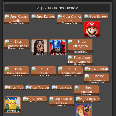
Игры по персонажам
Капхед
Бэтмен
Салли Фейс
Улитка Боб
Марио
Гравити Фолз
Рейнджеры
Момо
Трансформеры
Леди Баг
Аватар
Вор Боб
3 Панды
Баран Шон
Мороженое
Поу
Тролли
Халк
Масяня
Гамбол
Тачки 2
Титаны
Покемоны