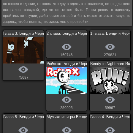
он вошел в здание, то понял что друга здесь, к сожалению, нет, и для него
оставалось загадкой, где же он, может быть. Генри решил в одиночку
пройтись по студии, дабы осмотреть её и быть может отыскать какую-то
зацепку, чтобы понять, что здесь могло произойти.
Глава 3: Бенди и Чернильная машина
2 глава: Бенди и Чернильная Машина
1 глава: Бенди и Черн
150746
279821
Роблокс: Бенди и Чернильная Машина
Bendy in Nightmare Run
75687
250905
59967
Глава 5: Бенди и Чернильная Машина
Музыка из игры Бенди
Глава 4: Бенди и Черн