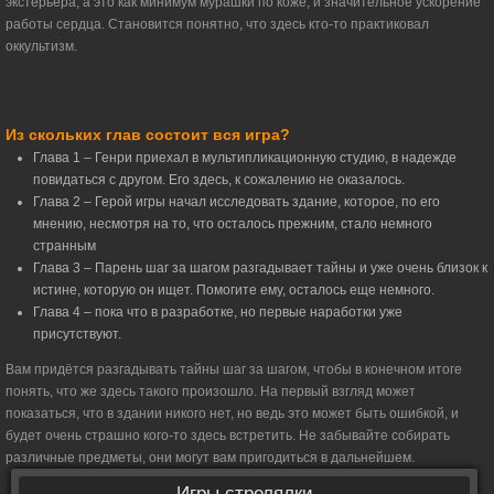
экстерьера, а это как минимум мурашки по коже, и значительное ускорение
работы сердца. Становится понятно, что здесь кто-то практиковал
оккультизм.
Из скольких глав состоит вся игра?
Глава 1 – Генри приехал в мультипликационную студию, в надежде
повидаться с другом. Его здесь, к сожалению не оказалось.
Глава 2 – Герой игры начал исследовать здание, которое, по его
мнению, несмотря на то, что осталось прежним, стало немного
странным
Глава 3 – Парень шаг за шагом разгадывает тайны и уже очень близок к
истине, которую он ищет. Помогите ему, осталось еще немного.
Глава 4 – пока что в разработке, но первые наработки уже
присутствуют.
Вам придётся разгадывать тайны шаг за шагом, чтобы в конечном итоге
понять, что же здесь такого произошло. На первый взгляд может
показаться, что в здании никого нет, но ведь это может быть ошибкой, и
будет очень страшно кого-то здесь встретить. Не забывайте собирать
различные предметы, они могут вам пригодиться в дальнейшем.
Игры стрелялки