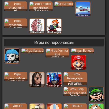
Векс
A4
Поиск пред
Леталки
Стратегии
Квесты
ФНФ моды
Игры по персонажам
Капхед
Бэтмен
Улитка Боб
Салли Фейс
Марио
Гравити Фолз
Рейнджеры
Момо
Трансформеры
Леди Баг
Вор Боб