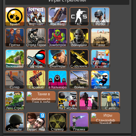
Бравл
Фортнайт
Фри Фаер
КС
PUBG
Старс
Прятки
Отряд Герои
Зомботрон
Войнушки
Танки
Выживание
Шутеры
Снайперы
С оружием
Лучшие
Супер
С кровью
в Кальмара
Война
Детские
Танк в лаби
Лего Стрел
На 2 игрока
3D
С авто
Standoff
Солдаты
Гаррис Мод
Сталкер
Плазма