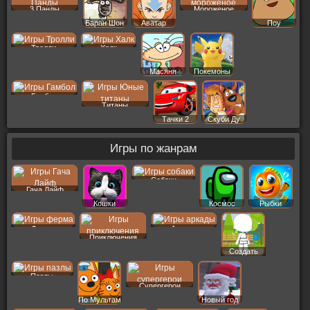
3 Панды
Мороженое
Баран Шон
Аватар
Поу
Тролли
Халк
Масяня
Покемоны
Гамбол
Титаны
Тачки 2
Скуби Ду
Игры по жанрам
Собаки
Гача Лайф
Кошки
Космос
Рыбки
Ферма
Аркады
Приключения
Создать
Пер
Пазлы
Супергерои
По Мультам
Новый год