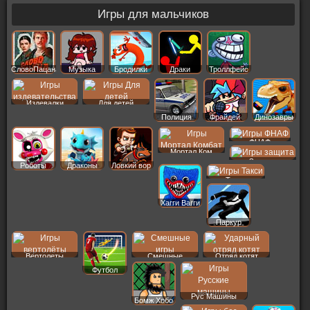
Игры для мальчиков
СловоПацана
Музыка
Бродилки
Драки
Троллфейс
Издевалки
Для детей
Полиция
Фрайдей
Динозавры
ФНАФ
Мортал Ком
Защита
Роботы
Драконы
Ловкий вор
Такси
Хагги Вагги
Паркур
Вертолеты
Смешные
Отряд котят
Футбол
Рус Машины
Бомж Хобо