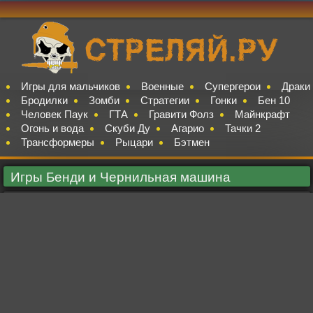
Игры для мальчиков
Военные
Супергерои
Драки
Бродилки
Зомби
Стратегии
Гонки
Бен 10
Человек Паук
ГТА
Гравити Фолз
Майнкрафт
Огонь и вода
Скуби Ду
Агарио
Тачки 2
Трансформеры
Рыцари
Бэтмен
Игры Бенди и Чернильная машина