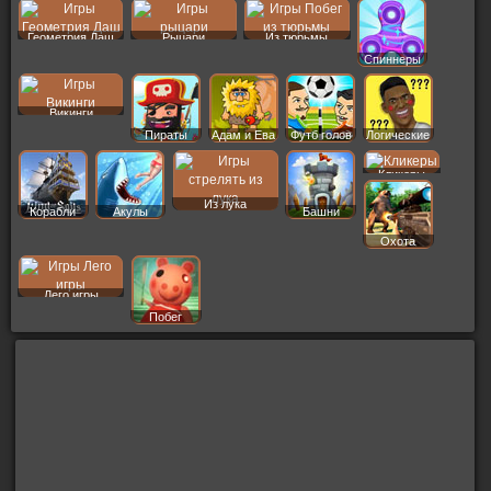
Геометрия Даш
Рыцари
Из тюрьмы
Спиннеры
Викинги
Пираты
Адам и Ева
Футб голов
Логические
Кликеры
Из лука
Корабли
Акулы
Башни
Охота
Лего игры
Побег