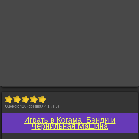
Оценок:
420
(средняя
4.1
из
5
)
Играть в Когама: Бенди и
Чернильная Машина