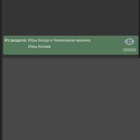
Из раздела:
Игры Бенди и Чернильная машина
Игры Когама
169359