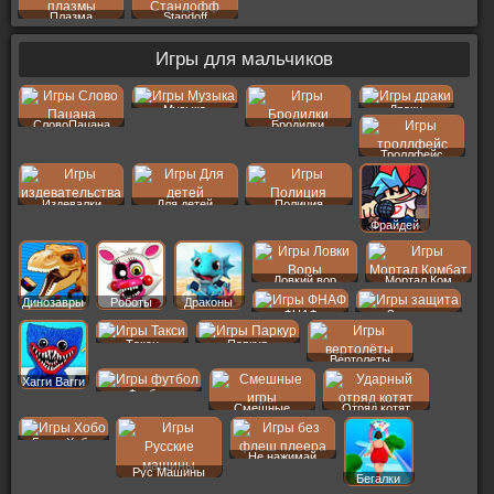
Плазма
Standoff
Игры для мальчиков
Музыка
Драки
СловоПацана
Бродилки
Троллфейс
Издевалки
Для детей
Полиция
Фрайдей
Ловкий вор
Мортал Ком
Динозавры
Роботы
Драконы
ФНАФ
Защита
Такси
Паркур
Вертолеты
Хагги Вагги
Футбол
Смешные
Отряд котят
Бомж Хобо
Не нажимай
Рус Машины
Бегалки