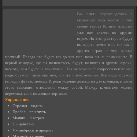
Вы опять перемещаетесь в
сказочный мир вместе с тем
самым героев Когама, который
уже вам знаком по другим
играм. На этот раз герои будут
выглядеть немного не так как в
других играх и мир весьма
мрачный. Правда это будет так до тех пор, пока вы не привыкните. В
первой коморке, где вы появляетесь, будут, появятся и другие игроки,
поэтому вам будет не так скучно. Так же можно приобрести некоторые
виды оружия, такие как меч, или же огнестрельные. Все виды оружия
выглядят фантастически. Игроки условно делятся на две команды, а после
этого выясняют отношения между собой. Между комнатами можно
перемещаться с помощью порталов.
Управление:
Стрелки – ходить
Пробел – прыгнуть
Мышка – выстрел
E – действие
V – выбросить предмет
M – выйти в меню