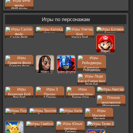
ФНФ моды
Игры по персонажам
Капхед
Бэтмен
Салли Фейс
Улитка Боб
Марио
Гравити Фолз
Рейнджеры
Момо
Трансформеры
Леди Баг
Аватар
Вор Боб
3 Панды
Баран Шон
Мороженое
Поу
Тролли
Халк
Масяня
Гамбол
Тачки 2
Титаны