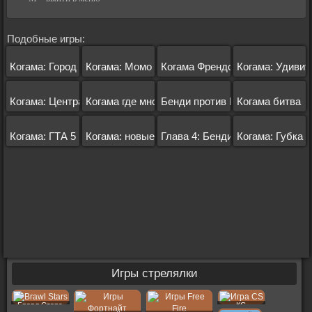
Подобные игры:
Когама: Город
Когама: Момо
Когама Френдс
Когама: Удиви
Когама: Центральный район
Когама где много игроков
Бенди против Капхеда
Когама битва
Когама: ГТА 5
Когама: новые игры
Глава 4: Бенди и Чернильная 
Когама: Губка 
Игры стрелялки
Бравл Старс
КС