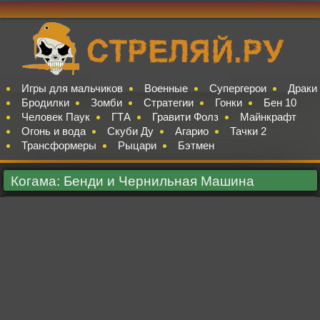
Игры для мальчиков
Военные
Супергерои
Драки
Бродилки
Зомби
Стратегии
Гонки
Бен 10
Человек Паук
ГТА
Гравити Фолз
Майнкрафт
Огонь и вода
Скуби Ду
Агарио
Тачки 2
Трансформеры
Рыцари
Бэтмен
Когама: Бенди и Чернильная Машина