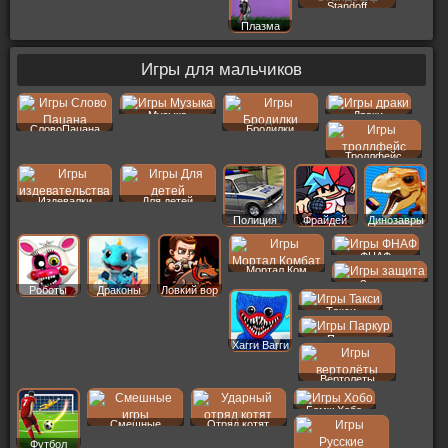
Standoff
Плазма
Игры для мальчиков
Музыка
Драки
СловоПацана
Бродилки
Троллфейс
Издевалки
Для детей
Полиция
Фрайдей
Динозавры
ФНАФ
Мортал Ком
Защита
Роботы
Драконы
Ловкий вор
Такси
Паркур
Хагги Вагги
Вертолеты
Бомж Хобо
Смешные
Отряд котят
Футбол