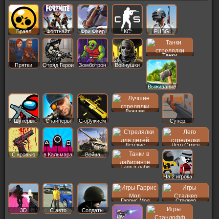
Бравл
Фортнайт
Фри Фаер
КС
PUBG
Старс
Танки
Прятки
Отряд Герои
Зомботрон
Войнушки
Выживание
Лучшие
Шутеры
Снайперы
С оружием
Супер
Детские
Лего Стрел
С кровью
в Кальмара
Война
Танк в лаби
На 2 игрока
Гаррис Мод
Сталкер
3D
С авто
Солдаты