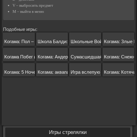
V – выбросить предмет
M – выйти в меню
Подобные игры:
Когама: Пол – это лава
Школа Балди: Когама
Школьные Войны
Когама: Злые 
Когама Побег из Тюрьмы
Когама: Андертейл
Сумасшедшая Столовая
Когама: Снежн
Когама: 5 Ночей с Фредди
Когама: аквапарк
Игра вслепую
Когама: Котячи
Игры стрелялки