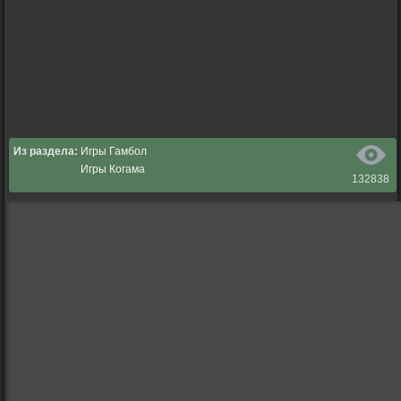
Из раздела:
Игры Гамбол
Игры Когама
132838