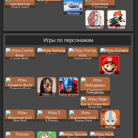
Векс
Поиск пред
Стратегии
Леталки
Квесты
ФНФ моды
Игры по персонажам
Капхед
Бэтмен
Салли Фейс
Улитка Боб
Марио
Гравити Фолз
Рейнджеры
Момо
Трансформеры
Леди Баг
Вор Боб
3 Панды
Баран Шон
Аватар