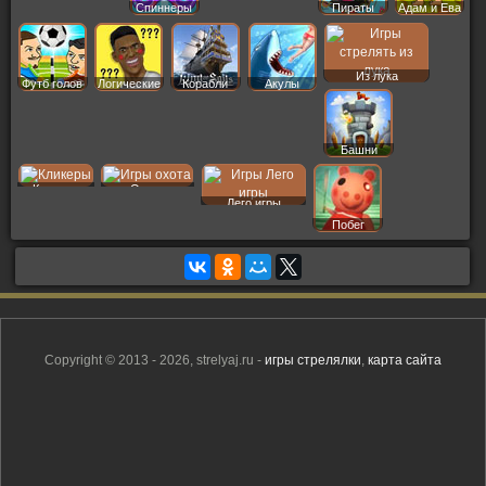
Спиннеры
Пираты
Адам и Ева
Из лука
Футб голов
Логические
Корабли
Акулы
Башни
Кликеры
Охота
Лего игры
Побег
Copyright © 2013 - 2026, strelyaj.ru -
игры стрелялки
,
карта сайта