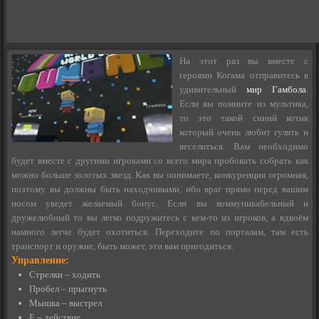
На этот раз вы вместе с
героями Когама отправитесь в
удивительный
мир Гамбола
.
Если вы помните из мультика,
то это такой синий котик
который очень любит гулять и
веселиться. Вам необходимо
будет вместе с другими игроками со всего мира пробовать собрать как
можно больше золотых звезд. Как вы понимаете, конкуренция огромная,
поэтому вы должны быть находчивыми, ибо враг прямо перед вашим
носом уведет желаемый бонус. Если вы коммуникабельный и
дружелюбный то вы легко подружитесь с кем-то из игроков, а вдвоём
намного легче будет охотиться. Переходите по порталам, там есть
транспорт и оружие, быть может, эти вам пригодиться.
Управление:
Стрелки – ходить
Пробел – прыгнуть
Мышка – выстрел
E – действие