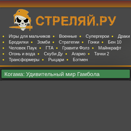
Игры для мальчиков
Военные
Супергерои
Драки
Бродилки
Зомби
Стратегии
Гонки
Бен 10
Человек Паук
ГТА
Гравити Фолз
Майнкрафт
Огонь и вода
Скуби Ду
Агарио
Тачки 2
Трансформеры
Рыцари
Бэтмен
Когама: Удивительный мир Гамбола