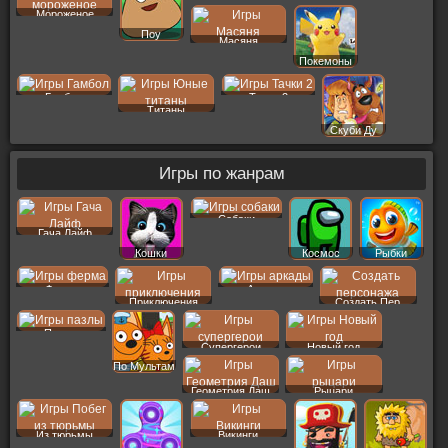
Тролли
Халк
Мороженое
Поу
Масяня
Покемоны
Гамбол
Тачки 2
Титаны
Скуби Ду
Игры по жанрам
Собаки
Гача Лайф
Кошки
Космос
Рыбки
Ферма
Аркады
Приключения
Создать Пер
Пазлы
Супергерои
Новый год
По Мультам
Геометрия Даш
Рыцари
Из тюрьмы
Викинги