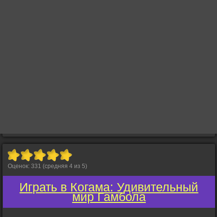
Оценок:
331
(средняя
4
из
5
)
Играть в Когама: Удивительный
мир Гамбола