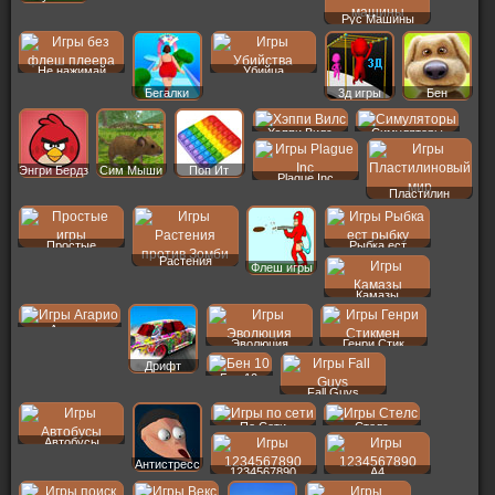
Рус Машины
Не нажимай
Убийца
Бегалки
3д игры
Бен
Хэппи Вилс
Симуляторы
Энгри Бердз
Сим Мыши
Поп Ит
Plague Inc
Пластилин
Простые
Рыбка ест
Растения
Флеш игры
Камазы
Агарио
Эволюция
Генри Стик
Дрифт
Бен 10
Fall Guys
По Сети
Стелс
Автобусы
Антистресс
1234567890
A4