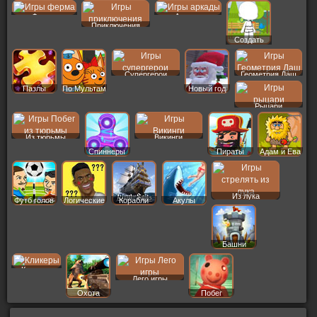
Ферма
Аркады
Приключения
Создать
Пер
Супергерои
Геометрия Даш
Пазлы
По Мультам
Новый год
Рыцари
Из тюрьмы
Викинги
Спиннеры
Пираты
Адам и Ева
Из лука
Футб голов
Логические
Корабли
Акулы
Башни
Кликеры
Лего игры
Охота
Побег