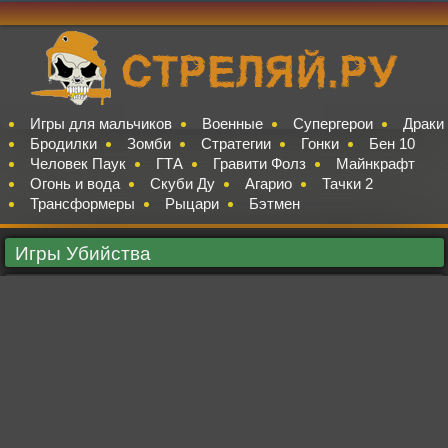
Игры для мальчиков
Военные
Супергерои
Драки
Бродилки
Зомби
Стратегии
Гонки
Бен 10
Человек Паук
ГТА
Гравити Фолз
Майнкрафт
Огонь и вода
Скуби Ду
Агарио
Тачки 2
Трансформеры
Рыцари
Бэтмен
Игры Убийства