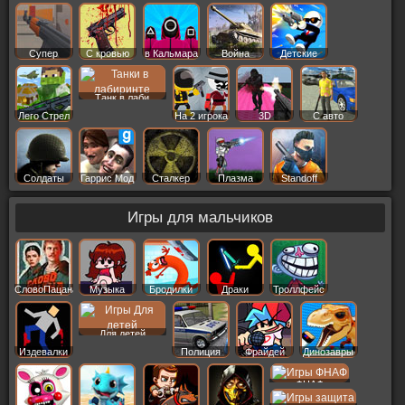
Супер
С кровью
в Кальмара
Война
Детские
Танк в лаби
Лего Стрел
На 2 игрока
3D
С авто
Солдаты
Гаррис Мод
Сталкер
Плазма
Standoff
Игры для мальчиков
СловоПацана
Музыка
Бродилки
Драки
Троллфейс
Для детей
Издевалки
Полиция
Фрайдей
Динозавры
ФНАФ