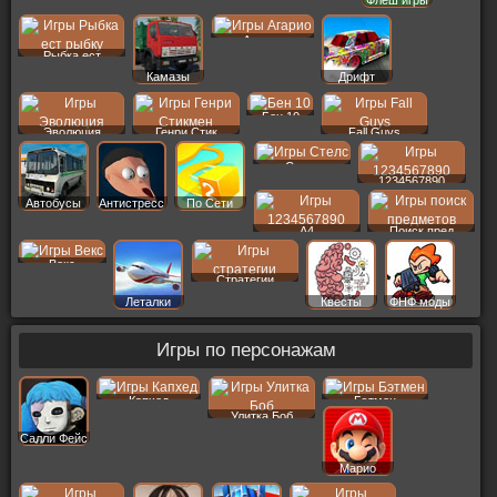
Флеш игры
Агарио
Рыбка ест
Камазы
Дрифт
Бен 10
Эволюция
Генри Стик
Fall Guys
Стелс
1234567890
Автобусы
Антистресс
По Сети
A4
Поиск пред
Векс
Стратегии
Леталки
Квесты
ФНФ моды
Игры по персонажам
Капхед
Бэтмен
Улитка Боб
Салли Фейс
Марио