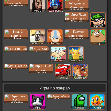
Гравити Фолз
Рейнджеры
Момо
Трансформеры
Леди Баг
Вор Боб
3 Панды
Мороженое
Баран Шон
Аватар
Поу
Тролли
Халк
Масяня
Покемоны
Гамбол
Титаны
Тачки 2
Скуби Ду
Игры по жанрам
Собаки
Гача Лайф
Кошки
Космос
Рыбки