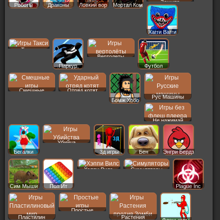
Защита
Роботы
Драконы
Ловкий вор
Мортал Ком
Хагги Вагги
Такси
Вертолеты
Паркур
Футбол
Смешные
Отряд котят
Рус Машины
Бомж Хобо
Не нажимай
Убийца
Бегалки
3д игры
Бен
Энгри Бердз
Хэппи Вилс
Симуляторы
Сим Мыши
Поп Ит
Plague Inc
Простые
Пластилин
Растения