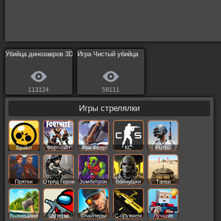
Убийца динозавров 3D
Игра Чистый убийца
113124
59111
Игры стрелялки
Бравл
Фортнайт
Фри Фаер
КС
PUBG
Старс
Прятки
Отряд Герои
Зомботрон
Войнушки
Танки
Выживание
Шутеры
Снайперы
С оружием
Лучшие