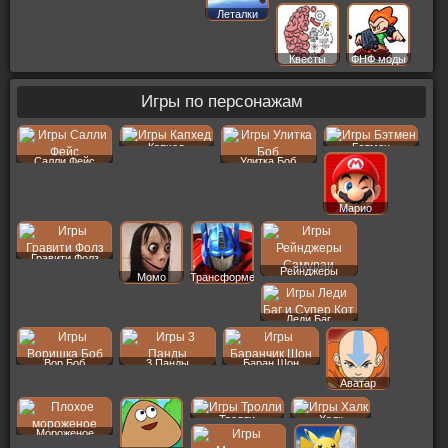
Леталки
Квесты
ФНФ моды
Игры по персонажам
Капхед
Бэтмен
Салли Фейс
Улитка Боб
Марио
Гравити Фолз
Рейнджеры
Момо
Трансформеры
Леди Баг
Вор Боб
3 Панды
Баран Шон
Аватар
Тролли
Халк
Мороженое