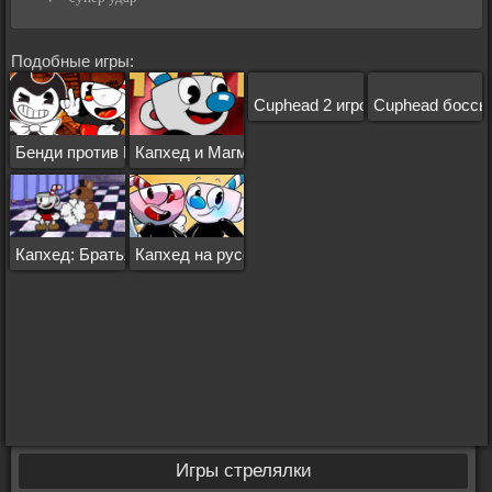
Подобные игры:
Cuphead 2 игрока
Cuphead боссы
Бенди против Капхеда
Капхед и Магмен
Капхед: Братья по оружию
Капхед на русском
Игры стрелялки