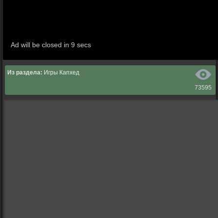
Из раздела:
Игры Капхед
73595