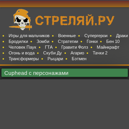
Игры для мальчиков
Военные
Супергерои
Драки
Бродилки
Зомби
Стратегии
Гонки
Бен 10
Человек Паук
ГТА
Гравити Фолз
Майнкрафт
Огонь и вода
Скуби Ду
Агарио
Тачки 2
Трансформеры
Рыцари
Бэтмен
Cuphead с персонажами