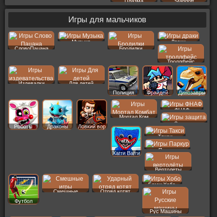
Плазма
Standoff
Игры для мальчиков
Музыка
Драки
СловоПацана
Бродилки
Троллфейс
Издевалки
Для детей
Полиция
Фрайдей
Динозавры
ФНАФ
Мортал Ком
Защита
Роботы
Драконы
Ловкий вор
Такси
Паркур
Хагги Вагги
Вертолеты
Бомж Хобо
Смешные
Отряд котят
Футбол
Рус Машины