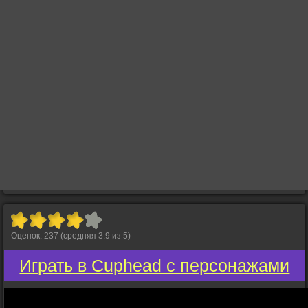
Оценок:
237
(средняя
3.9
из
5
)
Играть в Cuphead с персонажами