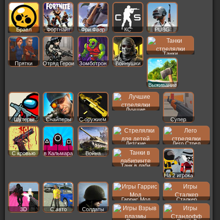
Бравл
Фортнайт
Фри Фаер
КС
PUBG
Старс
Танки
Прятки
Отряд Герои
Зомботрон
Войнушки
Выживание
Лучшие
Шутеры
Снайперы
С оружием
Супер
Детские
Лего Стрел
С кровью
в Кальмара
Война
Танк в лаби
На 2 игрока
Гаррис Мод
Сталкер
3D
С авто
Солдаты