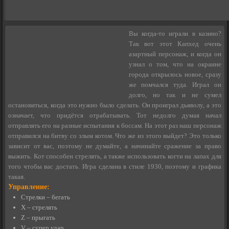
Вы когда-то играли в казино?
Так вот этот Капхед очень
азартный персонаж, и когда он
узнал о том, что на окраине
города открылось новое, сразу
же помчался туда. Играл он
долго, но так и не сумел
остановиться, когда это нужно было сделать. Он проиграл дьяволу, а это
означает, что придётся отрабатывать. Тот недолго думая начал
отправлять его на разные испытания к боссам. На этот раз наш персонаж
отправился на битву со злым котом. Что же из этого выйдет? Это только
зависит от вас, поэтому не думайте, а начинайте сражение за право
выжить. Кот способен стрелять, а также использовать когти на лапах для
того чтобы вас достать. Игра сделана в стиле 1930, поэтому и графика
такая.
Управление:
Стрелки – бегать
X – стрелять
Z – прыгать
V – супер удар