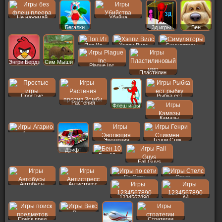
Не нажимай
Убийца
Бегалки
3д игры
Бен
Поп Ит
Хэппи Вилс
Симуляторы
Энгри Бердз
Сим Мыши
Plague Inc
Пластилин
Простые
Рыбка ест
Растения
Флеш игры
Камазы
Агарио
Эволюция
Генри Стик
Дрифт
Бен 10
Fall Guys
По Сети
Стелс
Автобусы
Антистресс
1234567890
A4
Векс
Поиск пред
Стратегии