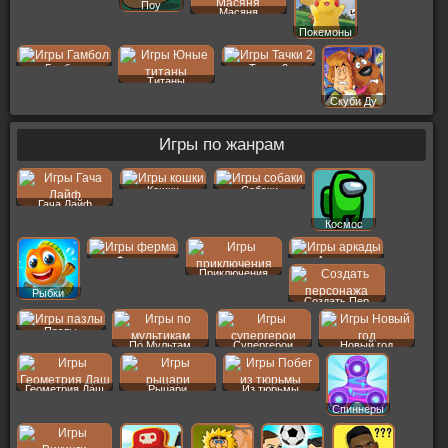
Поу
Масяня
Покемоны
Гамбол
Тачки 2
Титаны
Скуби Ду
Игры по жанрам
Кошки
Собаки
Гача Лайф
Космос
Ферма
Аркады
Приключения
Рыбки
Создать Пер
Пазлы
По Мультам
Супергерои
Новый год
Геометрия Даш
Рыцари
Из тюрьмы
Спиннеры