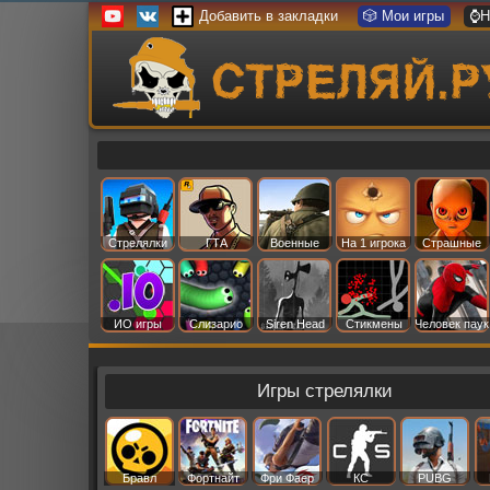
Добавить в закладки
🎲 Мои игры
⌚Н
Стрелялки
ГТА
Военные
На 1 игрока
Страшные
ИО игры
Слизарио
Siren Head
Стикмены
Человек паук
Игры стрелялки
Бравл
Фортнайт
Фри Фаер
КС
PUBG