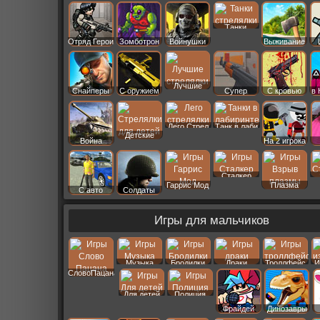
Старс
Танки
Отряд Герои
Зомботрон
Войнушки
Выживание
Лучшие
Снайперы
С оружием
Супер
С кровью
в 
Лего Стрел
Танк в лаби
Детские
Война
На 2 игрока
Сталкер
Гаррис Мод
Плазма
С авто
Солдаты
Игры для мальчиков
Музыка
Бродилки
Драки
Троллфейс
И
СловоПацана
Для детей
Полиция
Фрайдей
Динозавры