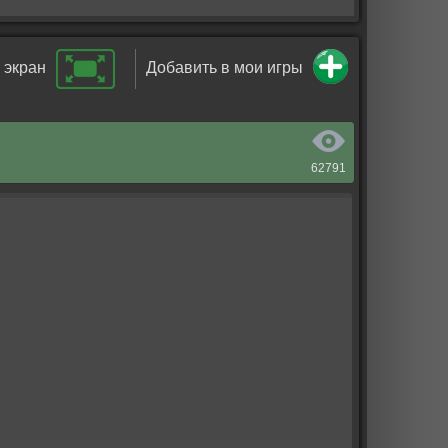
 экран
Добавить в мои игры
62791