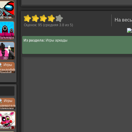
Шутеры
На весь
Оценок:
95
(средняя
3.8
из
5
)
Кальмара
Из раздела:
Игры аркады
3D
Standoff
здевалки
Роботы