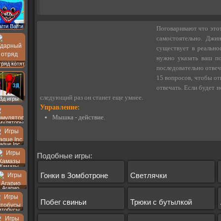
агги Вагги
Поговаривают что этот
самостоятельно. Джи
существует в реально
нужно указать ваш по
ряд котят
последовательно отвеч
15 вопросов, чтобы от
отвечать. Если будет н
следующий раз он станет еще умнее.
3д игры
Управление:
Мышка - действие.
муляторы
lague Inc
Подобные игры:
Камазы
Гонки в Зомботроне
Светлячки
Агарио
Побег свиньи
Трюки с бутылкой
втобусы