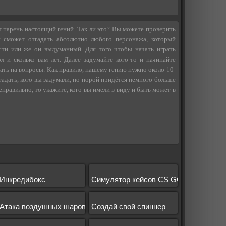
 парень настоящий гений. Так ли это? Вы можете проверить
н сможет отгадать абсолютно любого персонажа, который
сти или же он выдуманный. Для того чтобы начать играть
л и сколько вам лет. Далее задумайте кого-то и начинайте
ать на вопросы. Как правило, нашему гению нужно около 10-
гадать, кого вы задумали, но порой придётся немного больше
еправильно, то укажите, кого вы имели в виду и быть может в
Инкредибокс
Симулятор кейсов CS GO
Атака воздушных шаров
Создай свой спиннер