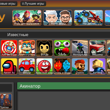
овые игры
♕Лучшие игры
Мини игры
На двоих
Игры для мальчиков
Известные
Кик Зе Бади
Аниматроник
Бенди
Зомби
Мотоциклы
Машины
Амонг Ас
Вилли
Красный шар
Огонь и Вода
Орион
Когама
М
Акинатор
Прятки