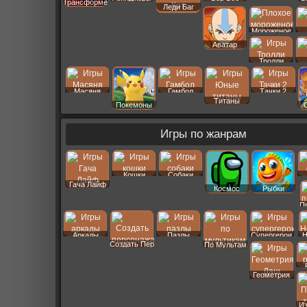
Трансформеры
Леди Баг
Мороженое
Аватар
Тролли
Масяня
Гамбол
Тачки 2
Титаны
Покемоны
Игры по жанрам
Кошки
Собаки
Гача Лайф
Космос
Рыбки
П
Аркады
Пазлы
Супергерои
Н
Создать Пер
По Мультам
Геометрия
Даш
И