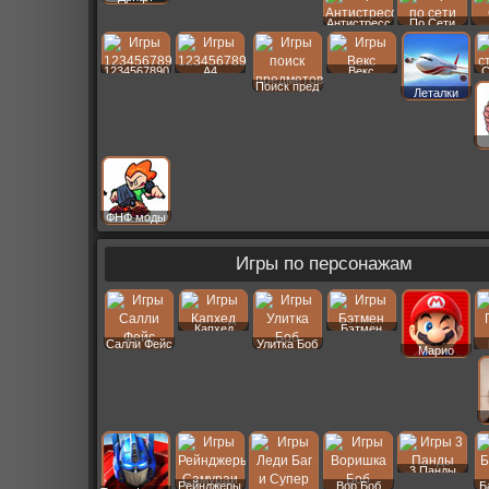
Антистресс
По Сети
1234567890
A4
Векс
С
Поиск пред
Леталки
ФНФ моды
Игры по персонажам
Капхед
Бэтмен
Салли Фейс
Улитка Боб
Марио
3 Панды
Рейнджеры
Вор Боб
Б