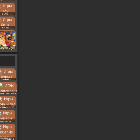
Поу
Халк
Скуби Ду
Ферма
риключения
овый год
Рыцари
з тюрьмы