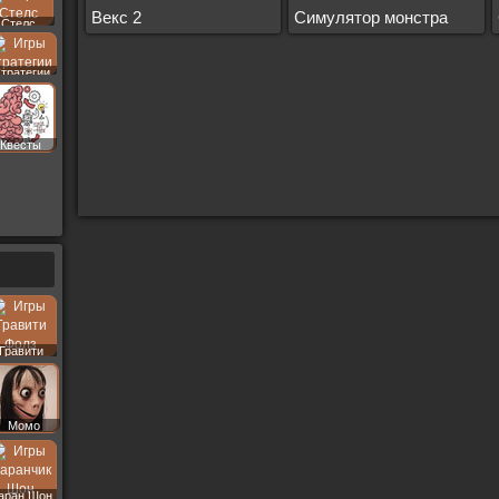
Векс 2
Симулятор монстра
Стелс
тратегии
Квесты
Гравити
Фолз
Момо
аран Шон