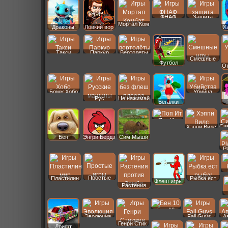
ФНАФ
Защита
Мортал Ком
Драконы
Ловкий вор
Х
Такси
Паркур
Вертолеты
Смешные
Футбол
От
Бомж Хобо
Убийца
Рус
Не нажимай
Бегалки
Машины
Поп Ит
Си
Хэппи Вилс
Бен
Энгри Бердз
Сим Мыши
P
Простые
Пластилин
Рыбка ест
Флеш игры
Растения
Бен 10
Эволюция
Fall Guys
А
Генри Стик
Дрифт