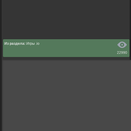
Из раздела:
Игры .io
22990