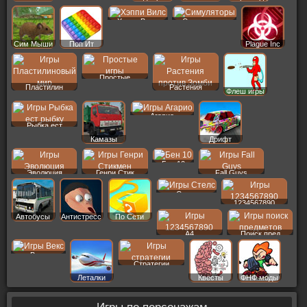
Хэппи Вилс
Симуляторы
Сим Мыши
Поп Ит
Plague Inc
Простые
Пластилин
Растения
Флеш игры
Агарио
Рыбка ест
Камазы
Дрифт
Бен 10
Эволюция
Генри Стик
Fall Guys
Стелс
1234567890
Автобусы
Антистресс
По Сети
A4
Поиск пред
Векс
Стратегии
Леталки
Квесты
ФНФ моды