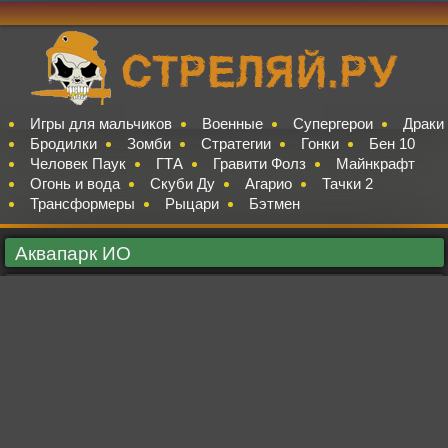
Игры для мальчиков
Военные
Супергерои
Драки
Бродилки
Зомби
Стратегии
Гонки
Бен 10
Человек Паук
ГТА
Гравити Фолз
Майнкрафт
Огонь и вода
Скуби Ду
Агарио
Тачки 2
Трансформеры
Рыцари
Бэтмен
Аквапарк ИО