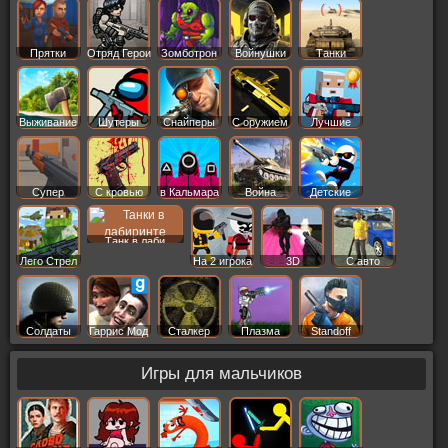
Прятки
Отряд Герои
Зомботрон
Войнушки
Танки
Выживание
Шутеры
Снайперы
С оружием
Лучшие
Супер
С кровью
в Кальмара
Война
Детские
Танк в лаби
Лего Стрел
На 2 игрока
3D
С авто
Солдаты
Гаррис Мод
Сталкер
Плазма
Standoff
Игры для мальчиков