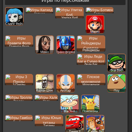
Игры по персонажам
Капхед
Бэтмен
Улитка Боб
Салли Фейс
Марио
Гравити Фолз
Рейнджеры
Момо
Трансформеры
Леди Баг
Вор Боб
3 Панды
Мороженое
Баран Шон
Аватар
Поу
Тролли
Халк
Масяня
Покемоны
Гамбол
Титаны
Тачки 2
Скуби Ду