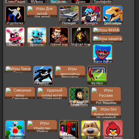
СловоПацана
Музыка
Бродилки
Драки
Троллфейс
Для детей
Издевалки
Полиция
Фрайдей
Динозавры
ФНАФ
Защита
Роботы
Драконы
Ловкий вор
Мортал Ком
Хагги Вагги
Такси
Вертолеты
Паркур
Футбол
Смешные
Отряд котят
Рус Машины
Бомж Хобо
Не нажимай
Убийца
Бегалки
3д игры
Бен
Энгри Бердз