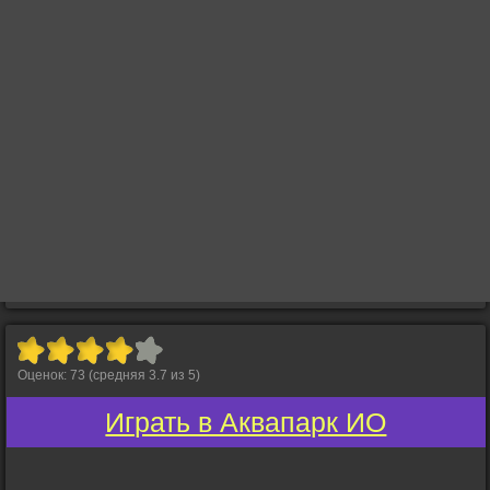
Оценок:
73
(средняя
3.7
из
5
)
Играть в Аквапарк ИО