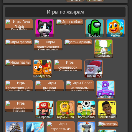
Игры по жанрам
Собаки
Гача Лайф
Кошки
Космос
Рыбки
Ферма
Аркады
Приключения
Создать
Пер
Пазлы
Супергерои
По Мультам
Новый год
Геометрия Даш
Рыцари
Из тюрьмы
Спиннеры
Викинги
Пираты
Адам и Ева
Футб голов
Логические
Кликеры