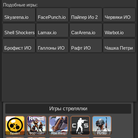
Подобные игры:
Skyarena.io
FacePunch.io
Пайпер Ио 2
Червяки ИО
Shell Shockers
Lamax.io
CarArena.io
Warbot.io
Брофист ИО
Галлоны ИО
Рафт ИО
Чашка Петри
Игры стрелялки
Бравл
Фортнайт
Фри Фаер
КС
PUBG
Старс