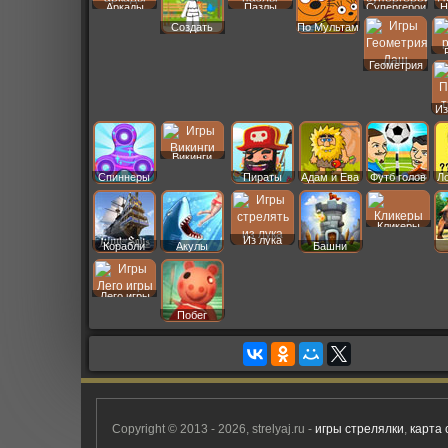
Аркады
Пазлы
Супергерои
Н
Создать
По Мультам
Пер
Геометрия
Даш
Из
Викинги
Спиннеры
Пираты
Адам и Ева
Футб голов
Л
Кликеры
Из лука
Корабли
Акулы
Башни
Лего игры
Побег
Copyright © 2013 - 2026, strelyaj.ru -
игры стрелялки
,
карта 