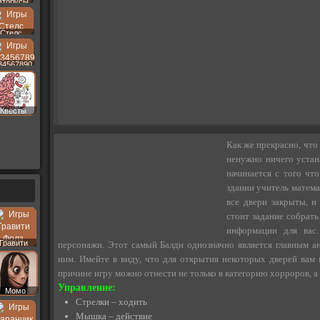
втобусы
Стелс
34567890
Квесты
Как же прекрасно, что
ненужно ничего устана
начинается с того что
здании учитель матема
все двери закрыты, и
стоит задание собрать
информации для вас.
Гравити
персонажи. Этот самый Балди однозначно является главным ан
Фолз
ним. Имейте в виду, что для открытия некоторых дверей вам
причине игру можно отнести не только в категорию хорроров, а 
Управление:
Момо
Стрелки – ходить
Мышка – действие