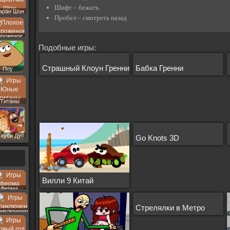
Шифт – бежать
аран Шон
Пробел – смотреть назад
роженое
Подобные игры:
Страшный Клоун Гренни
Бабка Гренни
Поу
Титаны
Скуби Ду
Go Knots 3D
Вилли 9 Китай
Ферма
Стрелялки в Метро
риключения