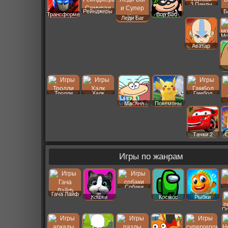
3 Панды
Рейнджеры
Б
Трансформеры
Вор Боб
Леди Баг
Мо
Аватар
Тролли
Халк
Гамбол
Масяня
Покемоны
Тачки 2
Игры по жанрам
Собаки
Гача Лайф
Кошки
Космос
Рыбки
П