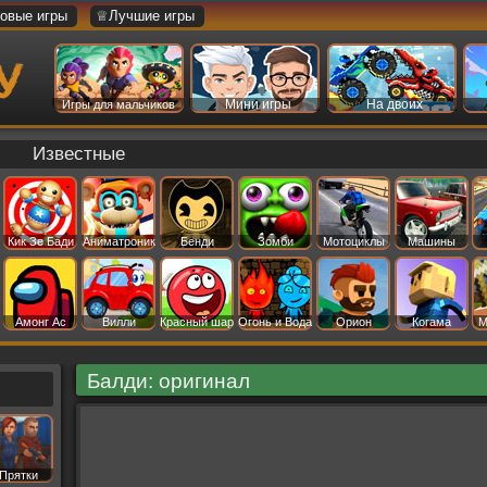
овые игры
♕Лучшие игры
Мини игры
На двоих
Игры для мальчиков
Известные
Кик Зе Бади
Аниматроник
Бенди
Зомби
Мотоциклы
Машины
Амонг Ас
Вилли
Красный шар
Огонь и Вода
Орион
Когама
М
Балди: оригинал
Прятки