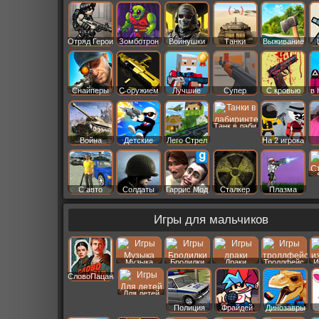
Старс
Отряд Герои
Зомботрон
Войнушки
Танки
Выживание
Снайперы
С оружием
Лучшие
Супер
С кровью
в 
Танк в лаби
Война
Детские
Лего Стрел
На 2 игрока
С авто
Солдаты
Гаррис Мод
Сталкер
Плазма
Игры для мальчиков
Музыка
Бродилки
Драки
Троллфейс
И
СловоПацана
Для детей
Полиция
Фрайдей
Динозавры