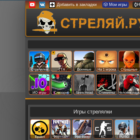
Добавить в закладки
🎲 Мои игры
⌚Н
Стрелялки
ГТА
Военные
На 1 игрока
Страшные
ИО игры
Слизарио
Siren Head
Стикмены
Человек паук
Игры стрелялки
Бравл
Фортнайт
Фри Фаер
КС
PUBG