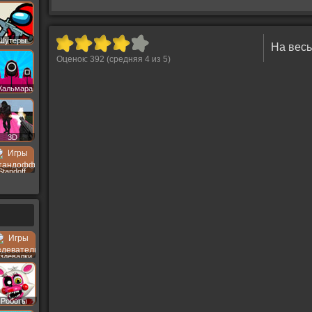
Шутеры
На весь
Оценок:
392
(средняя
4
из
5
)
Кальмара
3D
Standoff
здевалки
Роботы