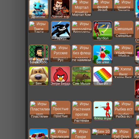
ФНАФ
Защита
Мортал Ком
Драконы
Ловкий вор
Х
Такси
Вертолеты
Смешные
Паркур
Футбол
От
Убийца
Рус
Не нажимай
Бомж Хобо
Бегалки
Машины
Си
Хэппи Вилс
Бен
Энгри Бердз
Сим Мыши
Поп Ит
P
Простые
Пластилин
Рыбка ест
Флеш игры
Растения
Бен 10