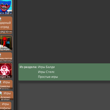
агги Вагги
ряд котят
3д игры
муляторы
Из раздела:
Игры Балди
Игры Стелс
Простые игры
lague Inc
Камазы
Агарио