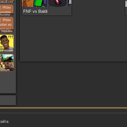
овый год
FNF vs Baldi
Рыцари
 тюрьмы
огические
Охота
сайта