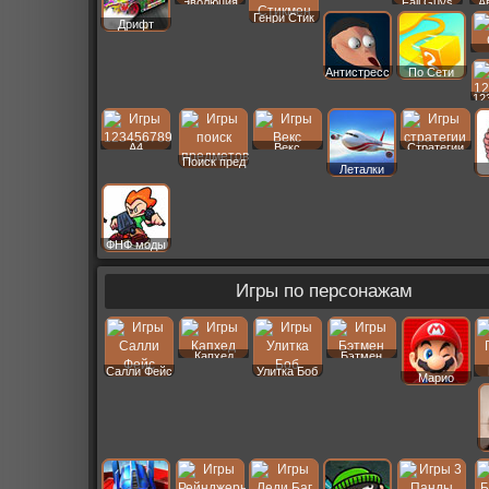
Эволюция
Fall Guys
А
Генри Стик
Дрифт
Антистресс
По Сети
12
A4
Векс
Стратегии
Поиск пред
Леталки
ФНФ моды
Игры по персонажам
Капхед
Бэтмен
Салли Фейс
Улитка Боб
Марио