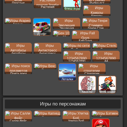
Простые
Рыбка ест
Растения
Флеш игры
Камазы
Агарио
Эволюция
Генри Стик
Дрифт
Бен 10
Fall Guys
По Сети
Стелс
Автобусы
Антистресс
1234567890
A4
Векс
Поиск пред
Стратегии
Леталки
Квесты
ФНФ моды
Игры по персонажам
Капхед
Бэтмен
Салли Фейс
Улитка Боб