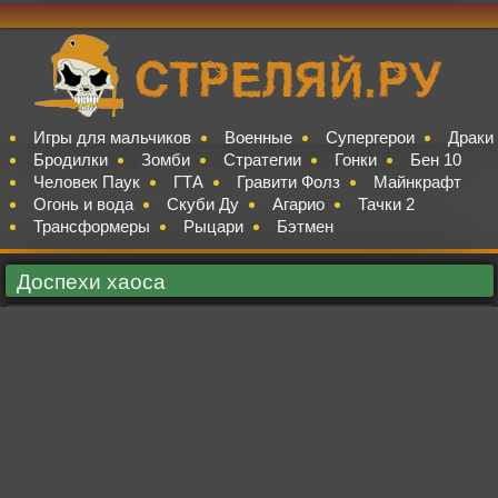
Игры для мальчиков
Военные
Супергерои
Драки
Бродилки
Зомби
Стратегии
Гонки
Бен 10
Человек Паук
ГТА
Гравити Фолз
Майнкрафт
Огонь и вода
Скуби Ду
Агарио
Тачки 2
Трансформеры
Рыцари
Бэтмен
Доспехи хаоса