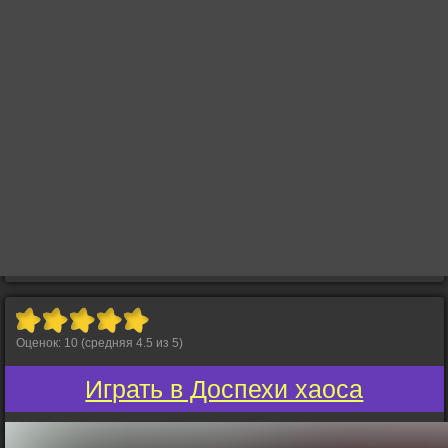
Оценок:
10
(средняя
4.5
из
5
)
Играть в Доспехи хаоса