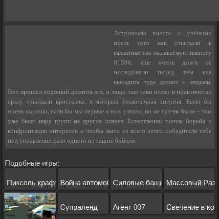
Астрономы вместе с учёными
после того как отыскали в
галактике так называемую планету
01586, еще очень долго её
исследовали перед тем как
высадить туда десант с людьми.
Вот прошёл хороший десяток лет, и люди там таки осели и практически
сразу отыскали кристаллы, в которых бесконечная энергия. Было бы
очень хорошо, если бы мы первые о них узнали, но не тут-
то
было – там
уже были пару групп из других планет. Естественно пошла борьба и
конфронтация интересов и чтобы выти из всего этого победителя тебе
под управление дали одного из наших бойцов.
Подобные игры:
Пиксель крафт
Война автомобилей
Силовые башни 2
Массовый Разг
Супраленд
Агент 007
Свечение в ко