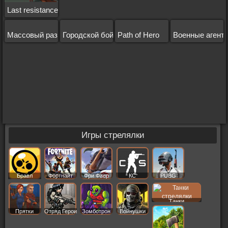
Last resistance
Массовый разгром 4
Городской бой 3д
Path of Hero
Военные агент
Игры стрелялки
Бравл
Фортнайт
Фри Фаер
КС
PUBG
Старс
Танки
Прятки
Отряд Герои
Зомботрон
Войнушки