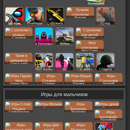
Выживание
Лучшие
Шутеры
Снайперы
С оружием
Супер
С кровью
Детские
в Кальмара
Война
Лего Стрел
Танк в лаби
На 2 игрока
3D
С авто
Солдаты
Гаррис Мод
Сталкер
Плазма
Standoff
Игры для мальчиков
Музыка
Драки
СловоПацана
Бродилки
Троллфейс