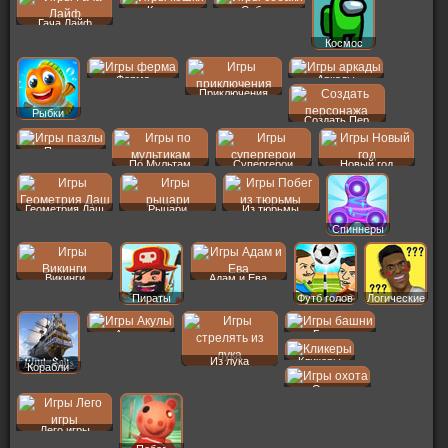
Кошки
Собаки
Гача Лайф
Космос
Ферма
Аркады
Приключения
Рыбки
Создать Пер
Пазлы
По Мультам
Супергерои
Новый год
Геометрия Даш
Рыцари
Из тюрьмы
Спиннеры
Викинги
Адам и Ева
Пираты
Футб голов
Логические
Акулы
Башни
Из лука
Кликеры
Корабли
Охота
Лего игры