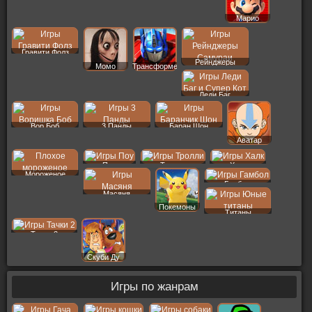
Марио
Гравити Фолз
Рейнджеры
Момо
Трансформеры
Леди Баг
Вор Боб
3 Панды
Баран Шон
Аватар
Поу
Тролли
Халк
Мороженое
Гамбол
Масяня
Покемоны
Титаны
Тачки 2
Скуби Ду
Игры по жанрам