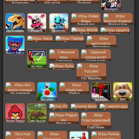
Издевалки
Для детей
Полиция
Фрайдей
Ловкий вор
Мортал Ком
Динозавры
Роботы
Драконы
ФНАФ
Защита
Такси
Паркур
Вертолеты
Хагги Вагги
Смешные
Отряд котят
Футбол
Бомж Хобо
Рус Машины
Не нажимай
Убийца
Бегалки
3д игры
Бен
Поп Ит
Хэппи Вилс
Симуляторы
Энгри Бердз
Сим Мыши
Plague Inc
Пластилин