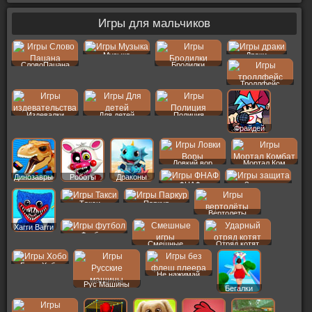
Игры для мальчиков
Музыка
Драки
СловоПацана
Бродилки
Троллфейс
Издевалки
Для детей
Полиция
Фрайдей
Ловкий вор
Мортал Ком
Динозавры
Роботы
Драконы
ФНАФ
Защита
Такси
Паркур
Вертолеты
Хагги Вагги
Футбол
Смешные
Отряд котят
Бомж Хобо
Не нажимай
Рус Машины
Бегалки