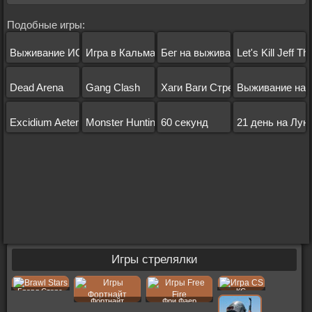
Подобные игры:
Выживание ИО
Игра в Кальмара
Бег на выживание
Let's Kill Jeff The
Dead Arena
Gang Clash
Хаги Ваги Стрелялка
Выживание на 
Excidium Aeterna
Monster Hunting City Shoot
60 секунд
21 день на Лун
Игры стрелялки
Бравл Старс
КС
Фортнайт
Фри Фаер