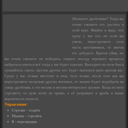
Обожаете дробовики? Тогда вы
точно сможете его достать в
этой игре. Имейте в виду, что
сразу у вас его, но если вы
умело, перестреляете хоть
часть противников, то мигом
его добудете. Врагов уйма, но
вы точно сможете их победить, главное походу игрового процесса
набраться опыта и всё тогда у вас будет хорошо. Выходите на поле боя и
сражайтесь смело, против других кто будет пытаться идти против вас.
Сразу у вас только пистолет и нож, чуть позже, после того как вы
перестреляете несколько других военных, то можно будет подобрать на
улице дробовик, а это весьма и весьма интересное оружие. Когда из него
стреляете, то пуля летит не прямо, а её разрывает в дробь и выше
вероятность попасть.
Управление:
Стрелки – ходить
Мышка – стрелять
R - перезарядка