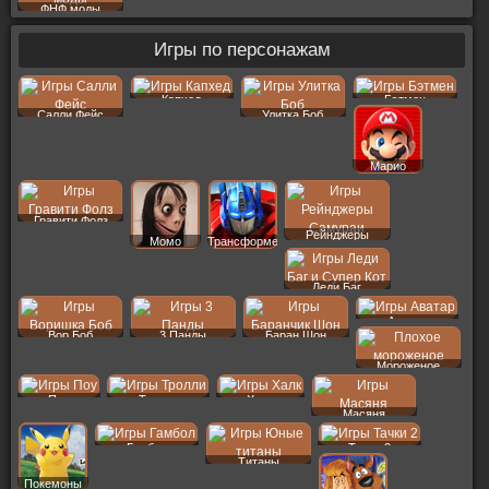
ФНФ моды
Игры по персонажам
Капхед
Бэтмен
Салли Фейс
Улитка Боб
Марио
Гравити Фолз
Рейнджеры
Момо
Трансформеры
Леди Баг
Аватар
Вор Боб
3 Панды
Баран Шон
Мороженое
Поу
Тролли
Халк
Масяня
Гамбол
Тачки 2
Титаны
Покемоны