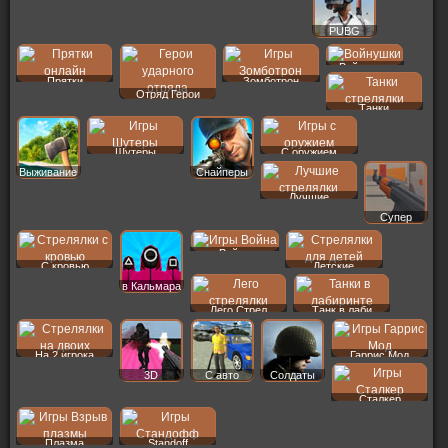
PUBG
Войнушки
Прятки
Зомботрон
Отряд Герои
Танки
Шутеры
С оружием
Выживание
Снайперы
Лучшие
Супер
Война
С кровью
Детские
в Кальмара
Лего Стрел
Танк в лаби
На 2 игрока
Гаррис Мод
3D
С авто
Солдаты
Сталкер
Плазма
Standoff