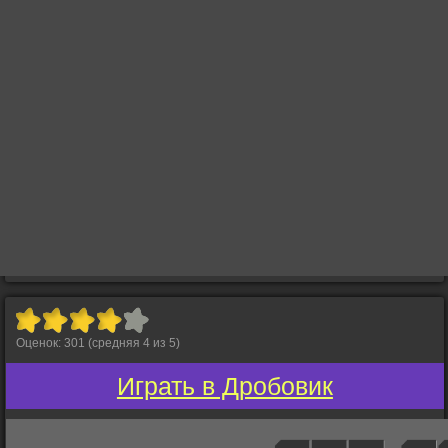
Оценок:
301
(средняя
4
из
5
)
Играть в Дробовик