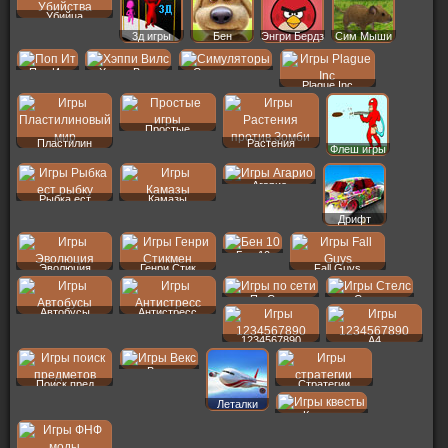
Убийца
3д игры
Бен
Энгри Бердз
Сим Мыши
Поп Ит
Хэппи Вилс
Симуляторы
Plague Inc
Простые
Пластилин
Растения
Флеш игры
Агарио
Рыбка ест
Камазы
Дрифт
Бен 10
Эволюция
Генри Стик
Fall Guys
По Сети
Стелс
Автобусы
Антистресс
1234567890
A4
Векс
Поиск пред
Стратегии
Леталки
Квесты