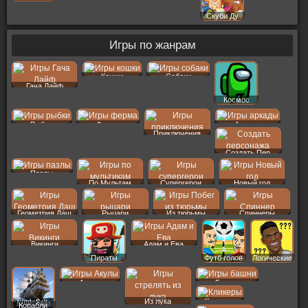
Скуби Ду
Игры по жанрам
Кошки
Собаки
Гача Лайф
Космос
Рыбки
Ферма
Аркады
Приключения
Создать Пер
Пазлы
По Мультам
Супергерои
Новый год
Геометрия Даш
Рыцари
Из тюрьмы
Спиннеры
Викинги
Адам и Ева
Пираты
Футб голов
Логические
Акулы
Башни
Из лука
Кликеры
Корабли