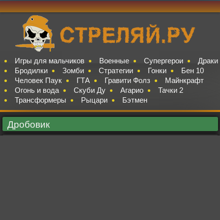
Игры для мальчиков
Военные
Супергерои
Драки
Бродилки
Зомби
Стратегии
Гонки
Бен 10
Человек Паук
ГТА
Гравити Фолз
Майнкрафт
Огонь и вода
Скуби Ду
Агарио
Тачки 2
Трансформеры
Рыцари
Бэтмен
Дробовик