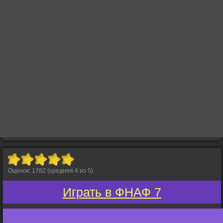
Оценок:
1782
(средняя
4
из
5
)
Играть в ФНАФ 7