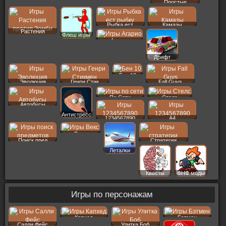
Простые
Рыбка ест
Камазы
Растения
Флеш игры
Агарио
Дрифт
Бен 10
Эволюция
Генри Стик
Fall Guys
По Сети
Стелс
Автобусы
Антистресс
1234567890
A4
Векс
Поиск пред
Стратегии
Леталки
Квесты
ФНФ моды
Игры по персонажам
Капхед
Бэтмен
Салли Фейс
Улитка Боб