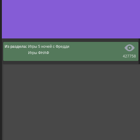
Из раздела:
Игры 5 ночей с Фредди
Игры ФНАФ
427758