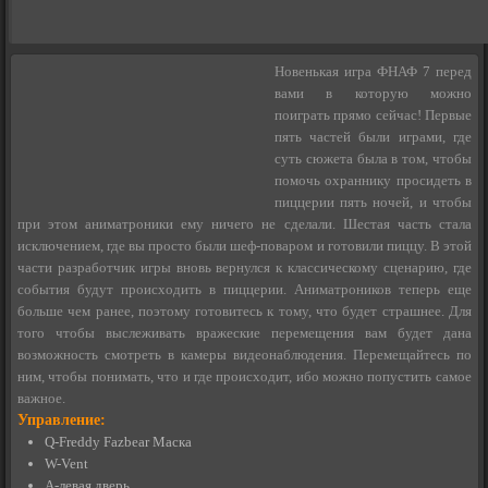
Новенькая игра ФНАФ 7 перед
вами в которую можно
поиграть прямо сейчас! Первые
пять частей были играми, где
суть сюжета была в том, чтобы
помочь охраннику просидеть в
пиццерии пять ночей, и чтобы
при этом аниматроники ему ничего не сделали. Шестая часть стала
исключением, где вы просто были шеф-поваром и готовили пиццу. В этой
части разработчик игры вновь вернулся к классическому сценарию, где
события будут происходить в пиццерии. Аниматроников теперь еще
больше чем ранее, поэтому готовитесь к тому, что будет страшнее. Для
того чтобы выслеживать вражеские перемещения вам будет дана
возможность смотреть в камеры видеонаблюдения. Перемещайтесь по
ним, чтобы понимать, что и где происходит, ибо можно попустить самое
важное.
Управление:
Q-Freddy Fazbear Маска
W-Vent
A-левая дверь