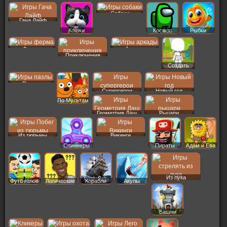
Собаки
Гача Лайф
Кошки
Космос
Рыбки
Ферма
Аркады
Приключения
Создать
Пер
Пазлы
Супергерои
Новый год
По Мультам
Геометрия Даш
Рыцари
Из тюрьмы
Викинги
Спиннеры
Пираты
Адам и Ева
Из лука
Футб голов
Логические
Корабли
Акулы
Башни