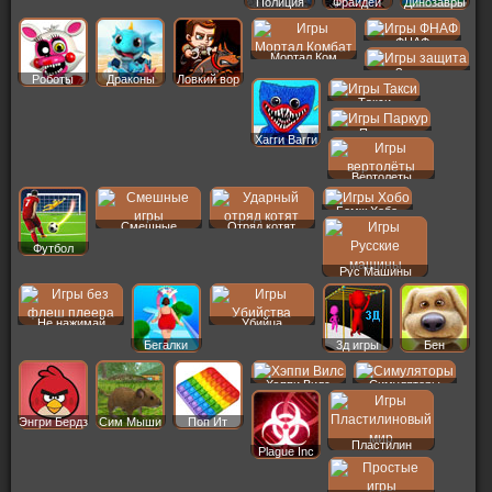
Полиция
Фрайдей
Динозавры
ФНАФ
Мортал Ком
Защита
Роботы
Драконы
Ловкий вор
Такси
Паркур
Хагги Вагги
Вертолеты
Бомж Хобо
Смешные
Отряд котят
Футбол
Рус Машины
Не нажимай
Убийца
Бегалки
3д игры
Бен
Хэппи Вилс
Симуляторы
Энгри Бердз
Сим Мыши
Поп Ит
Пластилин
Plague Inc