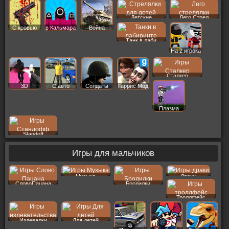
Детские
Лего Стрел
С кровью
в Кальмара
Война
Танк в лаби
На 2 игрока
Сталкер
3D
С авто
Солдаты
Гаррис Мод
Плазма
Standoff
Игры для мальчиков
Музыка
Драки
СловоПацана
Бродилки
Троллфейс
Издевалки
Для детей