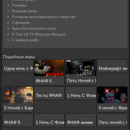
S-камера
D-правая дверь
F-сторона вентиляционного отверстия
Z-фонарик
Space-Fan (пока нет в игре)
E-Turn off TV (Игрушка Фредди)
C-поймать рыбу
Подобные игры:
Одна ночь с Флампи 3
Майнкрафт ани
Пять Ночей с Кэнди
ФНАФ 6
Тесты ФНАФ
1 Ночь С Флампи
5 Ночей с Барсиком
5 ночей с Фрогг
ФНАФ 9
1 Ночь С Флампи 2
ФНАФ аниме
Пять ночей с п