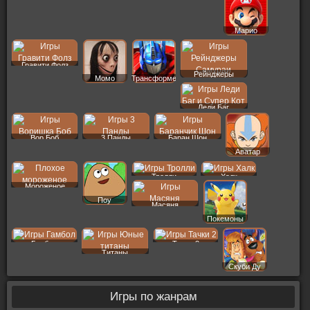
Марио
Гравити Фолз
Рейнджеры
Момо
Трансформеры
Леди Баг
Вор Боб
3 Панды
Баран Шон
Аватар
Тролли
Халк
Мороженое
Поу
Масяня
Покемоны
Гамбол
Тачки 2
Титаны
Скуби Ду
Игры по жанрам