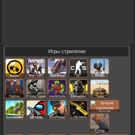
Игры стрелялки
Бравл
Фортнайт
Фри Фаер
КС
PUBG
Старс
Прятки
Отряд Герои
Зомботрон
Войнушки
Танки
Лучшие
Выживание
Шутеры
Снайперы
С оружием
Супер