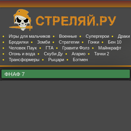
Игры для мальчиков
Военные
Супергерои
Драки
Бродилки
Зомби
Стратегии
Гонки
Бен 10
Человек Паук
ГТА
Гравити Фолз
Майнкрафт
Огонь и вода
Скуби Ду
Агарио
Тачки 2
Трансформеры
Рыцари
Бэтмен
ФНАФ 7