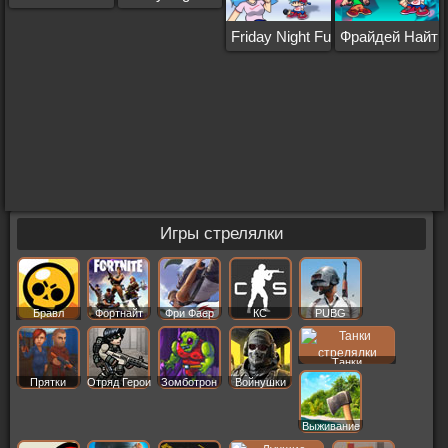
Friday Night Funkin: Sky
Фрайдей Найт 
Игры стрелялки
Бравл
Фортнайт
Фри Фаер
КС
PUBG
Старс
Танки
Прятки
Отряд Герои
Зомботрон
Войнушки
Выживание