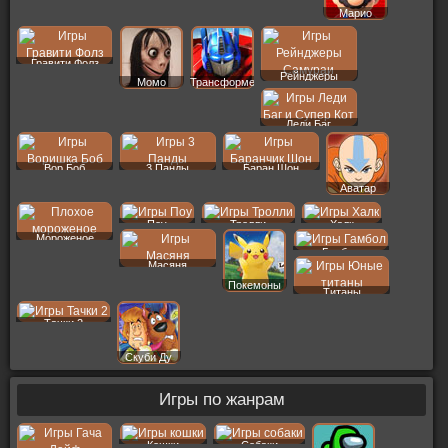
Марио
Гравити Фолз
Рейнджеры
Момо
Трансформеры
Леди Баг
Вор Боб
3 Панды
Баран Шон
Аватар
Поу
Тролли
Халк
Мороженое
Гамбол
Масяня
Покемоны
Титаны
Тачки 2
Скуби Ду
Игры по жанрам
Кошки
Собаки