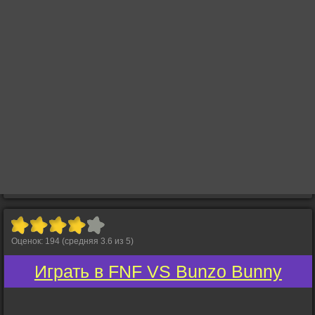
Оценок:
194
(средняя
3.6
из
5
)
Играть в FNF VS Bunzo Bunny