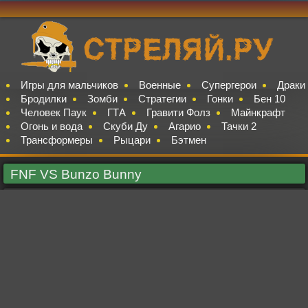
Игры для мальчиков
Военные
Супергерои
Драки
Бродилки
Зомби
Стратегии
Гонки
Бен 10
Человек Паук
ГТА
Гравити Фолз
Майнкрафт
Огонь и вода
Скуби Ду
Агарио
Тачки 2
Трансформеры
Рыцари
Бэтмен
FNF VS Bunzo Bunny