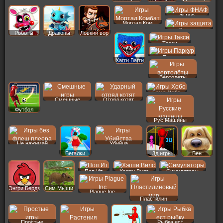
ФНАФ
Мортал Ком
Защита
Роботы
Драконы
Ловкий вор
Такси
Паркур
Хагги Вагги
Вертолеты
Бомж Хобо
Смешные
Отряд котят
Футбол
Рус Машины
Не нажимай
Убийца
Бегалки
3д игры
Бен
Поп Ит
Хэппи Вилс
Симуляторы
Энгри Бердз
Сим Мыши
Plague Inc
Пластилин
Простые
Рыбка ест