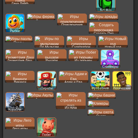
Гача Лайф
Космос
Ферма
Аркады
Приключения
Рыбки
Создать Пер
Пазлы
По Мультам
Супергерои
Новый год
Геометрия Даш
Рыцари
Из тюрьмы
Спиннеры
Викинги
Адам и Ева
Пираты
Футб голов
Логические
Акулы
Башни
Из лука
Кликеры
Корабли
Охота
Лего игры
Побег