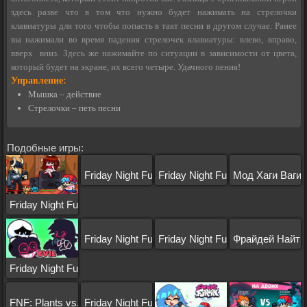
здесь разве что в том что нужно будет нажимать на стрелочки
клавиатуры для того чтобы попасть в такт песни в другом случае. Ранее
вы нажимали во время падения стрелочек клавиатуры: влево, вправо,
вверх вниз. Здесь же нажимайте по ситуации в зависимости от цвета,
который будет на экране, их всего четыре. Удачного пения!
Управление:
Мышка – действие
Стрелочки – петь песни
Подобные игры:
Friday Night Funkin Flippy
Friday Night Funkin: Deimos
Мод Хаги Ваги
Friday Night Funkin: TABI Ex Boyfriend
Friday Night Funkin: KAPI
Friday Night Funkin: Nonsense
Фрайдей Найт Ф
Friday Night Funkin: Evil Mod
FNF: Plants vs. Rappers
Friday Night Funkin Zardy