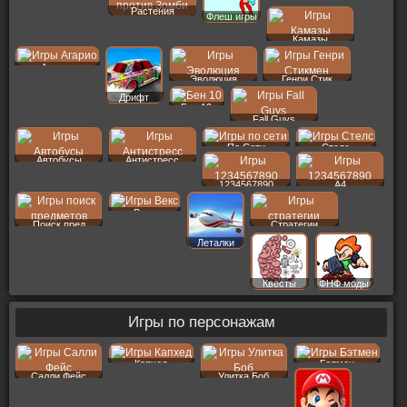
Растения
Флеш игры
Камазы
Агарио
Эволюция
Генри Стик
Дрифт
Бен 10
Fall Guys
По Сети
Стелс
Автобусы
Антистресс
1234567890
A4
Векс
Поиск пред
Стратегии
Леталки
Квесты
ФНФ моды
Игры по персонажам
Капхед
Бэтмен
Салли Фейс
Улитка Боб