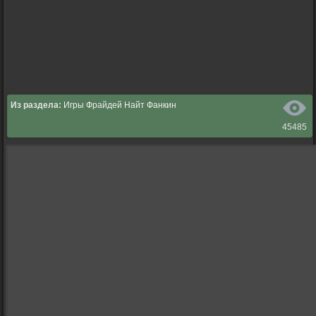
Из раздела:
Игры Фрайдей Найт Фанкин
45485