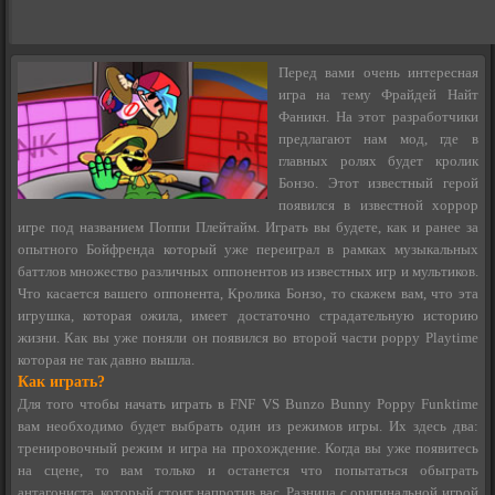
Перед вами очень интересная
игра на тему Фрайдей Найт
Фаникн. На этот разработчики
предлагают нам мод, где в
главных ролях будет кролик
Бонзо. Этот известный герой
появился в известной хоррор
игре под названием Поппи Плейтайм. Играть вы будете, как и ранее за
опытного Бойфренда который уже переиграл в рамках музыкальных
баттлов множество различных оппонентов из известных игр и мультиков.
Что касается вашего оппонента, Кролика Бонзо, то скажем вам, что эта
игрушка, которая ожила, имеет достаточно страдательную историю
жизни. Как вы уже поняли он появился во второй части poppy Playtime
которая не так давно вышла.
Как играть?
Для того чтобы начать играть в FNF VS Bunzo Bunny Poppy Funktime
вам необходимо будет выбрать один из режимов игры. Их здесь два:
тренировочный режим и игра на прохождение. Когда вы уже появитесь
на сцене, то вам только и останется что попытаться обыграть
антагониста, который стоит напротив вас. Разница с оригинальной игрой