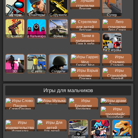
Лучшие
Шутеры
Снайперы
С оружием
Супер
Детские
Лего Стрел
С кровью
в Кальмара
Война
Танк в лаби
На 2 игрока
Гаррис Мод
Сталкер
3D
С авто
Солдаты
Плазма
Standoff
Игры для мальчиков
Музыка
Драки
СловоПацана
Бродилки
Троллфейс
Издевалки
Для детей
Полиция
Фрайдей
Динозавры