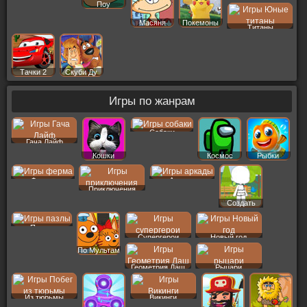
Поу
Масяня
Покемоны
Титаны
Тачки 2
Скуби Ду
Игры по жанрам
Собаки
Гача Лайф
Кошки
Космос
Рыбки
Ферма
Аркады
Приключения
Создать
Пер
Пазлы
Супергерои
Новый год
По Мультам
Геометрия Даш
Рыцари
Из тюрьмы
Викинги