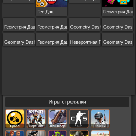
Гео Даш
Геометрия Даш
Геометрия Даш: Огонь и Вода
Геометрия Даш: Клон
Geometry Dash Lite
Geometry Dash
Geometry Dash Meltdown
Геометрия Даш 2.2
Невероятная Геометрия Даш
Geometry Dash:
Игры стрелялки
Бравл
Фортнайт
Фри Фаер
КС
PUBG
Старс