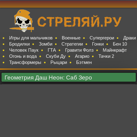
Игры для мальчиков
Военные
Супергерои
Драки
Бродилки
Зомби
Стратегии
Гонки
Бен 10
Человек Паук
ГТА
Гравити Фолз
Майнкрафт
Огонь и вода
Скуби Ду
Агарио
Тачки 2
Трансформеры
Рыцари
Бэтмен
Геометрия Даш Неон: Саб Зеро