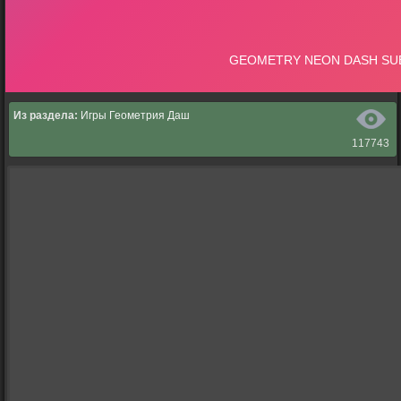
Из раздела:
Игры Геометрия Даш
117743