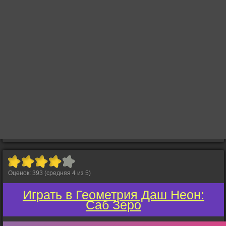
Оценок:
393
(средняя
4
из
5
)
Играть в Геометрия Даш Неон:
Саб Зеро