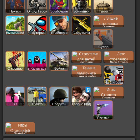
Прятки
Отряд Герои
Зомботрон
Войнушки
Танки
Лучшие
Выживание
Шутеры
Снайперы
С оружием
Супер
Детские
Лего Стрел
С кровью
в Кальмара
Война
Танк в лаби
На 2 игрока
Сталкер
3D
С авто
Солдаты
Гаррис Мод
Плазма
Standoff