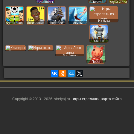
Спиннеры
Пираты
Адам и Ева
Из лука
Футб голов
Логические
Корабли
Акулы
Башни
Кликеры
Охота
Лего игры
Побег
Copyright © 2013 - 2026, strelyaj.ru -
игры стрелялки
,
карта сайта