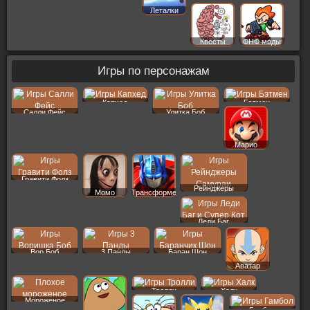
Леталки
Квесты
ФНФ моды
Игры по персонажам
Капхед
Бэтмен
Салли Фейс
Улитка Боб
Марио
Гравити Фолз
Рейнджеры
Момо
Трансформеры
Леди Баг
Вор Боб
3 Панды
Баран Шон
Аватар
Тролли
Халк
Мороженое
Гамбол