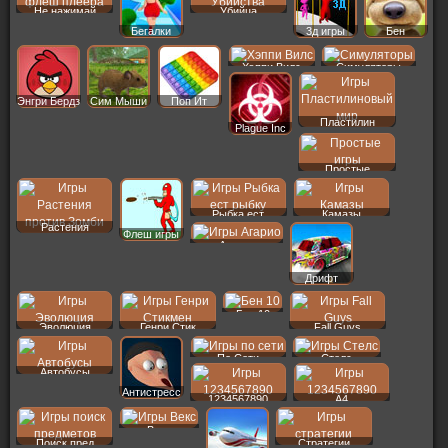
Не нажимай
Убийца
Бегалки
3д игры
Бен
Хэппи Вилс
Симуляторы
Энгри Бердз
Сим Мыши
Поп Ит
Пластилин
Plague Inc
Простые
Рыбка ест
Камазы
Растения
Флеш игры
Агарио
Дрифт
Бен 10
Эволюция
Генри Стик
Fall Guys
По Сети
Стелс
Автобусы
Антистресс
1234567890
A4
Векс
Поиск пред
Стратегии