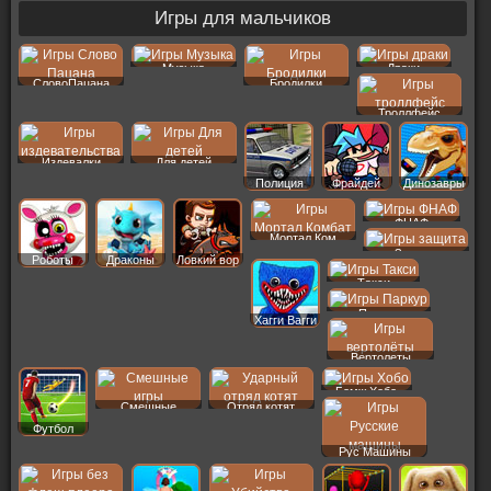
Игры для мальчиков
Музыка
Драки
СловоПацана
Бродилки
Троллфейс
Издевалки
Для детей
Полиция
Фрайдей
Динозавры
ФНАФ
Мортал Ком
Защита
Роботы
Драконы
Ловкий вор
Такси
Паркур
Хагги Вагги
Вертолеты
Бомж Хобо
Смешные
Отряд котят
Футбол
Рус Машины