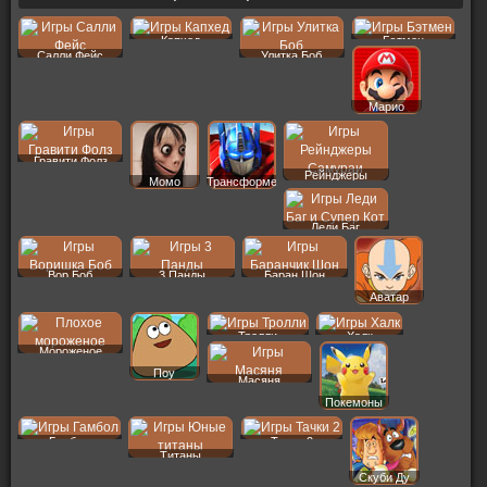
Капхед
Бэтмен
Салли Фейс
Улитка Боб
Марио
Гравити Фолз
Рейнджеры
Момо
Трансформеры
Леди Баг
Вор Боб
3 Панды
Баран Шон
Аватар
Тролли
Халк
Мороженое
Поу
Масяня
Покемоны
Гамбол
Тачки 2
Титаны
Скуби Ду