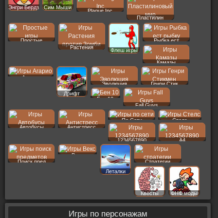
Энгри Бердз
Сим Мыши
Plague Inc
Пластилин
Простые
Рыбка ест
Растения
Флеш игры
Камазы
Агарио
Эволюция
Генри Стик
Дрифт
Бен 10
Fall Guys
По Сети
Стелс
Автобусы
Антистресс
1234567890
A4
Векс
Поиск пред
Стратегии
Леталки
Квесты
ФНФ моды
Игры по персонажам