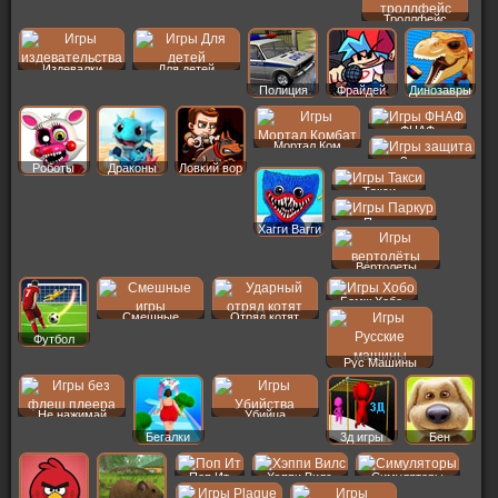
Троллфейс
Издевалки
Для детей
Полиция
Фрайдей
Динозавры
ФНАФ
Мортал Ком
Защита
Роботы
Драконы
Ловкий вор
Такси
Паркур
Хагги Вагги
Вертолеты
Бомж Хобо
Смешные
Отряд котят
Футбол
Рус Машины
Не нажимай
Убийца
Бегалки
3д игры
Бен
Поп Ит
Хэппи Вилс
Симуляторы