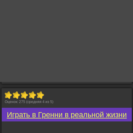
Оценок:
275
(средняя
4
из
5
)
Играть в Гренни в реальной жизни