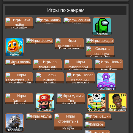
Игры по жанрам
Кошки
Собаки
Гача Лайф
Космос
Ферма
Аркады
Приключения
Рыбки
Создать Пер
Пазлы
По Мультам
Супергерои
Новый год
Геометрия Даш
Рыцари
Из тюрьмы
Спиннеры
Викинги
Адам и Ева
Пираты
Футб голов
Логические
Акулы
Башни
Из лука
Кликеры
Корабли