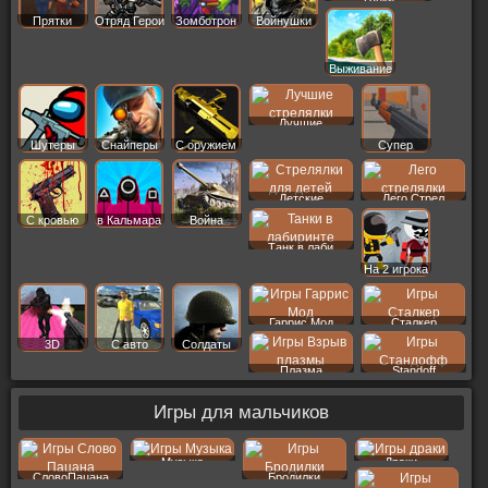
Прятки
Отряд Герои
Зомботрон
Войнушки
Выживание
Лучшие
Шутеры
Снайперы
С оружием
Супер
Детские
Лего Стрел
С кровью
в Кальмара
Война
Танк в лаби
На 2 игрока
Гаррис Мод
Сталкер
3D
С авто
Солдаты
Плазма
Standoff
Игры для мальчиков
Музыка
Драки
СловоПацана
Бродилки