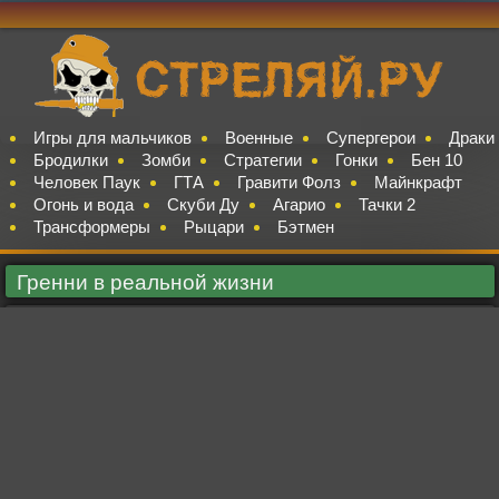
Игры для мальчиков
Военные
Супергерои
Драки
Бродилки
Зомби
Стратегии
Гонки
Бен 10
Человек Паук
ГТА
Гравити Фолз
Майнкрафт
Огонь и вода
Скуби Ду
Агарио
Тачки 2
Трансформеры
Рыцари
Бэтмен
Гренни в реальной жизни