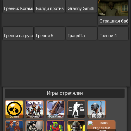
Гренни: Когама
Балди против Гренни
Granny Smith
Страшная баб
Гренни на русском
Гренни 5
ГрандПа
Гренни 4
Игры стрелялки
Бравл
Фортнайт
Фри Фаер
КС
PUBG
Старс
Танки