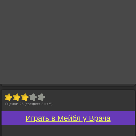
Оценок:
25
(средняя
3
из
5
)
Играть в Мейбл у Врача