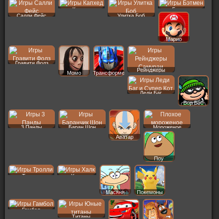
Капхед
Бэтмен
Салли Фейс
Улитка Боб
Марио
Гравити Фолз
Рейнджеры
Момо
Трансформеры
Леди Баг
Вор Боб
3 Панды
Баран Шон
Мороженое
Аватар
Поу
Тролли
Халк
Масяня
Покемоны
Гамбол
Титаны