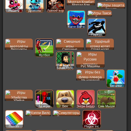
ФНАФ
Мортал Ком
Защита
Роботы
Драконы
Ловкий вор
Такси
Хагги Вагги
Паркур
Вертолеты
Смешные
Отряд котят
Футбол
Рус Машины
Бомж Хобо
Не нажимай
Бегалки
Убийца
3д игры
Бен
Энгри Бердз
Сим Мыши
Хэппи Вилс
Симуляторы
Поп Ит
Plague Inc