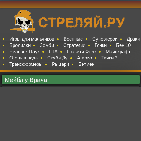
Игры для мальчиков
Военные
Супергерои
Драки
Бродилки
Зомби
Стратегии
Гонки
Бен 10
Человек Паук
ГТА
Гравити Фолз
Майнкрафт
Огонь и вода
Скуби Ду
Агарио
Тачки 2
Трансформеры
Рыцари
Бэтмен
Мейбл у Врача