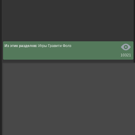
Из этих разделов:
Игры Гравити Фолз
10321