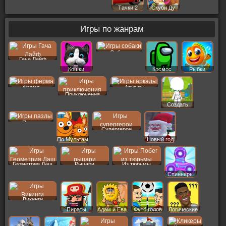
Тачки 2
Скуби Ду
Игры по жанрам
Собаки
Гача Лайф
Кошки
Космос
Рыбки
Ферма
Аркады
Приключения
Создать
Пер
Пазлы
Супергерои
По Мультам
Новый год
Геометрия Даш
Рыцари
Из тюрьмы
Спиннеры
Викинги
Пираты
Адам и Ева
Футб голов
Логические