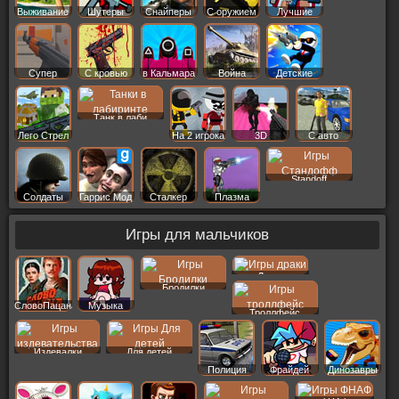
Выживание
Шутеры
Снайперы
С оружием
Лучшие
Супер
С кровью
в Кальмара
Война
Детские
Танк в лаби
Лего Стрел
На 2 игрока
3D
С авто
Standoff
Солдаты
Гаррис Мод
Сталкер
Плазма
Игры для мальчиков
Драки
Бродилки
СловоПацана
Музыка
Троллфейс
Издевалки
Для детей
Полиция
Фрайдей
Динозавры