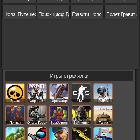
Фолз: Путешествие Героев
Поиск цифр Гравити
Гравити Фолс: Квест
Полёт Гравити
Игры стрелялки
Бравл
Фортнайт
Фри Фаер
КС
PUBG
Старс
Прятки
Отряд Герои
Зомботрон
Войнушки
Танки