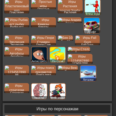
Простые
Пластилин
Растения
Флеш игры
Агарио
Рыбка ест
Камазы
Дрифт
Бен 10
Эволюция
Генри Стик
Fall Guys
Стелс
Автобусы
Антистресс
По Сети
1234567890
Векс
A4
Поиск пред
Леталки
Стратегии
Квесты
ФНФ моды
Игры по персонажам