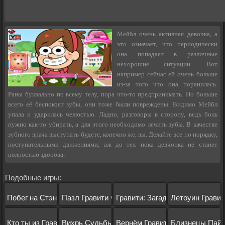
Мейбл очень активная девочка, а
это означает, что периодически
она попадает в различные
нехорошие ситуации. Вот
например сейчас ей очень больше
из-за того что она поранилась.
Раны буквально по всему телу, пора что-то предпринимать. Но больше
всего её беспокоят зубы, они тоже были повреждены. Видимо Мейбл
упала и ударилась челюстью. Ладно, разговоры в сторону, ведь боль
нужно как-то убирать, а для этого необходимо лечить зубы. В качестве
зубного врача выступать будете, конечно же, вы. Делайте все по порядку,
поступательными движениями, аж до тех пока девчонка не станет
полностью здорова.
Подобные игры:
Побег на Стэнмобиле
Пазл Гравити Фолз
Гравити: Загадочная Земля
Летоуин Грави
Кто ты из Гравит Фолз?
Вихрь Судьбы Гравити
Вернём Гравити Фолз
Близнецы Пайн