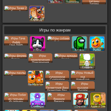
Масяня
Покемоны
Титаны
Тачки 2
Скуби Ду
Игры по жанрам
Собаки
Гача Лайф
Кошки
Космос
Рыбки
Ферма
Аркады
Приключения
Создать
Пер
Пазлы
Супергерои
Новый год
По Мультам
Геометрия Даш
Рыцари
Из тюрьмы
Викинги
Спиннеры
Пираты
Адам и Ева