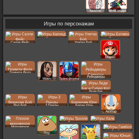
Квесты
ФНФ моды
Игры по персонажам
Капхед
Бэтмен
Салли Фейс
Улитка Боб
Марио
Гравити Фолз
Рейнджеры
Момо
Трансформеры
Леди Баг
Вор Боб
3 Панды
Баран Шон
Аватар
Тролли
Халк
Мороженое
Гамбол
Поу