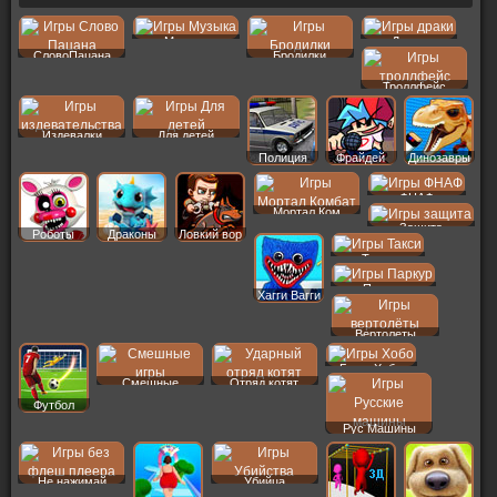
Музыка
Драки
СловоПацана
Бродилки
Троллфейс
Издевалки
Для детей
Полиция
Фрайдей
Динозавры
ФНАФ
Мортал Ком
Защита
Роботы
Драконы
Ловкий вор
Такси
Паркур
Хагги Вагги
Вертолеты
Бомж Хобо
Смешные
Отряд котят
Футбол
Рус Машины
Не нажимай
Убийца