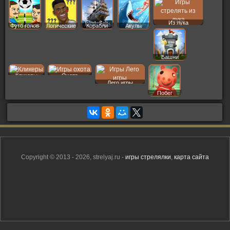
Из лука
Футб голов
Логические
Корабли
Акулы
Башни
Кликеры
Охота
Лего игры
Побег
Copyright © 2013 - 2026, strelyaj.ru -
игры стрелялки
,
карта сайта