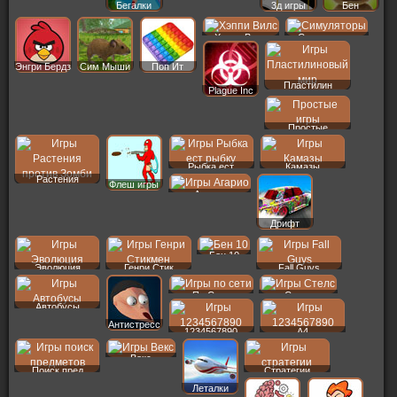
Бегалки
3д игры
Бен
Хэппи Вилс
Симуляторы
Энгри Бердз
Сим Мыши
Поп Ит
Пластилин
Plague Inc
Простые
Рыбка ест
Камазы
Растения
Флеш игры
Агарио
Дрифт
Бен 10
Эволюция
Генри Стик
Fall Guys
По Сети
Стелс
Автобусы
Антистресс
1234567890
A4
Векс
Поиск пред
Стратегии
Леталки