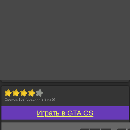
Оценок:
103
(средняя
3.8
из
5
)
Играть в GTA CS