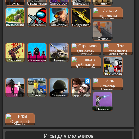
Прятки
Отряд Герои
Зомботрон
Войнушки
Танки
Лучшие
Выживание
Шутеры
Снайперы
С оружием
Супер
Детские
Лего Стрел
С кровью
в Кальмара
Война
Танк в лаби
На 2 игрока
Сталкер
3D
С авто
Солдаты
Гаррис Мод
Плазма
Standoff
Игры для мальчиков