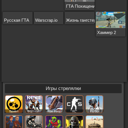
ГТА Похищение
Русская ГТА
Warscrap.io
Жизнь гангстера
Хаммер 2
Игры стрелялки
Бравл
Фортнайт
Фри Фаер
КС
PUBG
Старс