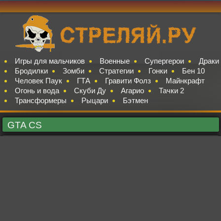
Игры для мальчиков
Военные
Супергерои
Драки
Бродилки
Зомби
Стратегии
Гонки
Бен 10
Человек Паук
ГТА
Гравити Фолз
Майнкрафт
Огонь и вода
Скуби Ду
Агарио
Тачки 2
Трансформеры
Рыцари
Бэтмен
GTA CS