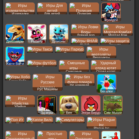
Издевалки
Для детей
Полиция
Фрайдей
Ловкий вор
Мортал Ком
Динозавры
Роботы
Драконы
ФНАФ
Защита
Такси
Паркур
Вертолеты
Хагги Вагги
Футбол
Смешные
Отряд котят
Бомж Хобо
Не нажимай
Рус Машины
Бегалки
Убийца
3д игры
Бен
Энгри Бердз
Сим Мыши
Поп Ит
Хэппи Вилс
Симуляторы
Plague Inc