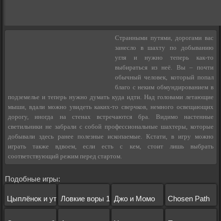
Странными путями, дорогами вас
занесло в шахту по добыванию
угля и нужно теперь как-то
выбираться из неё. Вы – почти
обычный человек, который попал
благо с неким обмундированием в
подземелье и теперь нужно думать куда идти. Над головами летающие
мыши, вдали можно увидеть каких-то сверчков, немного освещающих
дорогу, иногда на стенах встречаются бра. Видимо настенные
светильники не забрали с собой профессиональные шахтеры, которые
добывали здесь ранее полезные ископаемые. Кстати, в игру можно
играть также вдвоем, если есть с кем, стоит лишь выбрать
соответствующий режим перед стартом.
Подобные игры:
Цыплёнок и утенок
Ловкие воры 1
Джо и Момо
Chosen Path