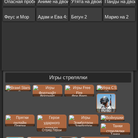
Опасная пробежка
Аниме на двоих
Утята на двоих
Панды на двои
Феус и Мор
Адам и Ева 4: свидание
Бегун 2
Марио на 2
Игры стрелялки
Бравл Старс
КС
Фортнайт
Фри Фаер
PUBG
Войнушки
Прятки
Зомботрон
Отряд Герои
Танки