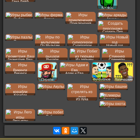
Гача Лайф
Космос
Рыбки
Ферма
Аркады
Приключения
Создать Пер
Пазлы
По Мультам
Супергерои
Новый год
Геометрия Даш
Рыцари
Из тюрьмы
Спиннеры
Викинги
Адам и Ева
Пираты
Футб голов
Логические
Акулы
Башни
Корабли
Из лука
Кликеры
Охота
Побег
Лего игры