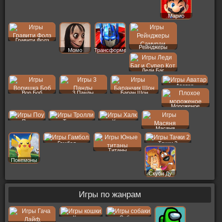
Марио
Гравити Фолз
Рейнджеры
Момо
Трансформеры
Леди Баг
Аватар
Вор Боб
3 Панды
Баран Шон
Мороженое
Поу
Тролли
Халк
Масяня
Гамбол
Тачки 2
Титаны
Покемоны
Скуби Ду
Игры по жанрам
Кошки
Собаки