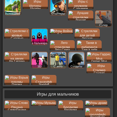
Шутеры
С оружием
Выживание
Снайперы
Лучшие
Супер
Война
С кровью
Детские
в Кальмара
Лего Стрел
Танк в лаби
На 2 игрока
Гаррис Мод
3D
С авто
Солдаты
Сталкер
Плазма
Standoff
Игры для мальчиков
Музыка
Драки
СловоПацана
Бродилки
Троллфейс