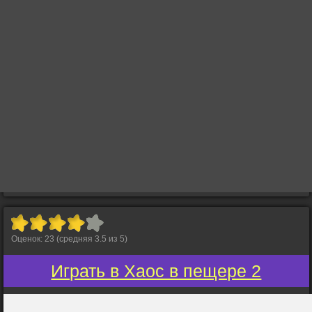
Оценок:
23
(средняя
3.5
из
5
)
Играть в Хаос в пещере 2