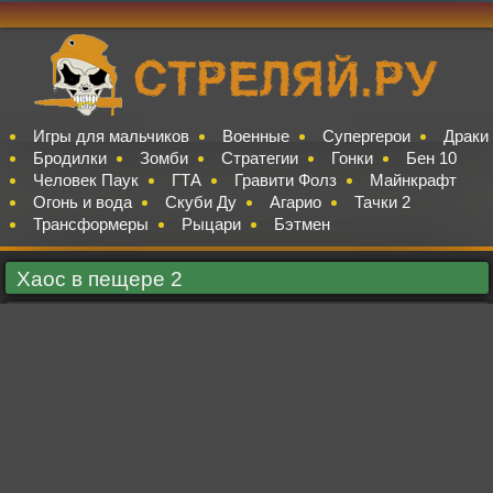
Игры для мальчиков
Военные
Супергерои
Драки
Бродилки
Зомби
Стратегии
Гонки
Бен 10
Человек Паук
ГТА
Гравити Фолз
Майнкрафт
Огонь и вода
Скуби Ду
Агарио
Тачки 2
Трансформеры
Рыцари
Бэтмен
Хаос в пещере 2