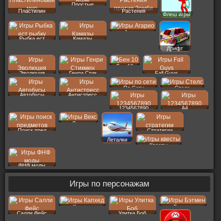
Простые
Пластилин
Растения
Флеш игры
Агарио
Рыбка ест
Камазы
Дрифт
Бен 10
Эволюция
Генри Стик
Fall Guys
По Сети
Стелс
Автобусы
Антистресс
1234567890
A4
Векс
Поиск пред
Стратегии
Леталки
Квесты
ФНФ моды
Игры по персонажам
Капхед
Бэтмен
Салли Фейс
Улитка Боб