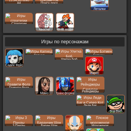
A4
Поиск пред
Леталки
Стратегии
Квесты
ФНФ моды
Игры по персонажам
Капхед
Бэтмен
Улитка Боб
Салли Фейс
Марио
Гравити Фолз
Рейнджеры
Момо
Трансформеры
Леди Баг
Вор Боб
3 Панды
Баран Шон
Мороженое