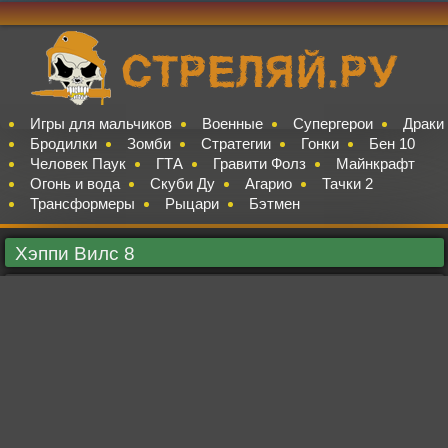
Игры для мальчиков
Военные
Супергерои
Драки
Бродилки
Зомби
Стратегии
Гонки
Бен 10
Человек Паук
ГТА
Гравити Фолз
Майнкрафт
Огонь и вода
Скуби Ду
Агарио
Тачки 2
Трансформеры
Рыцари
Бэтмен
Хэппи Вилс 8