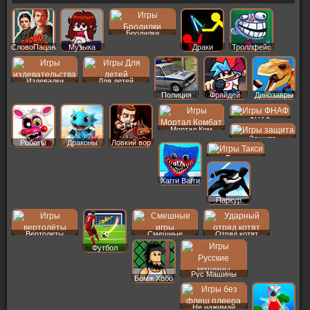
Бродилки
СловоПацана
Музыка
Драки
Троллфейс
Издевалки
Для детей
Полиция
Фрайдей
Динозавры
ФНАФ
Мортал Ком
Защита
Роботы
Драконы
Ловкий вор
Такси
Хагги Вагги
Паркур
Вертолеты
Смешные
Отряд котят
Футбол
Рус Машины
Бомж Хобо
Не нажимай