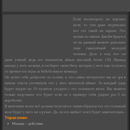
Если посмотреть на игровое
поле, то там даже подписано
кто это такой на экране. Это
мужик по имени Джейм Браун и
он на данный момент довольно
таки смышлёный молодой
человек. Дело в том, что он
даже умный, ведь его показатель айкью высокий, более 150. Правда
иногда у него заскоки, и он берет свою биту, которая у него еще осталась
со времен его игры за бейсбольную команду.
Он лупит себя добротно по голове, и что самое интересное мы не зря в
начала текста упомянули что у него неплохой айкью. За каждый удар
будет акурат по 10 пунктов уходить с его головного мезга. Вы можете
только подсчиать что будет если он к примеру себя ударит раз 5 по
коробочке.
В конечним итоге всё должно получится таким образом что его головной
мозг будет у него же в руках. Да, он его выбьет и всё будет замечательно.
Управление:
Мышка – действие.