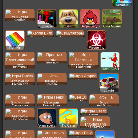
Бегалки
Убийца
3д игры
Бен
Энгри Бердз
Сим Мыши
Хэппи Вилс
Симуляторы
Поп Ит
Plague Inc
Простые
Пластилин
Растения
Флеш игры
Агарио
Рыбка ест
Камазы
Дрифт
Бен 10
Эволюция
Генри Стик
Fall Guys
Стелс
Автобусы
Антистресс
По Сети
1234567890
Векс