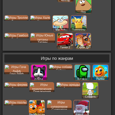
Аватар
Поу
Тролли
Халк
Масяня
Покемоны
Гамбол
Титаны
Тачки 2
Скуби Ду
Игры по жанрам
Собаки
Гача Лайф
Кошки
Космос
Рыбки
Ферма
Аркады
Приключения
Создать
Пер
Пазлы
Супергерои
По Мультам
Новый год