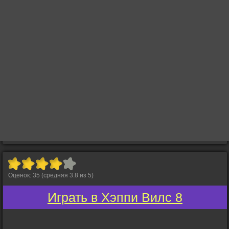
Оценок:
35
(средняя
3.8
из
5
)
Играть в Хэппи Вилс 8