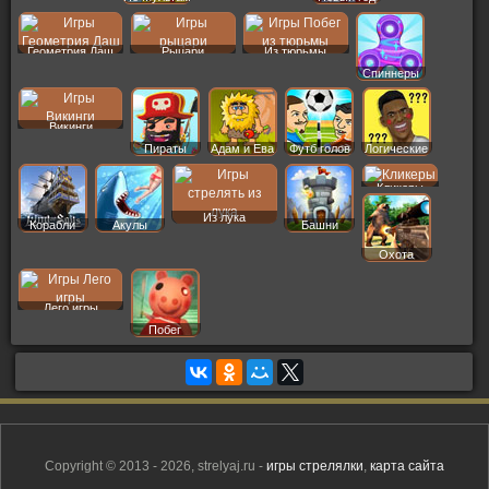
Геометрия Даш
Рыцари
Из тюрьмы
Спиннеры
Викинги
Пираты
Адам и Ева
Футб голов
Логические
Кликеры
Из лука
Корабли
Акулы
Башни
Охота
Лего игры
Побег
Copyright © 2013 - 2026, strelyaj.ru -
игры стрелялки
,
карта сайта