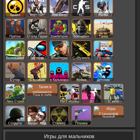
Бравл
Фортнайт
Фри Фаер
КС
PUBG
Старс
Прятки
Отряд Герои
Зомботрон
Войнушки
Танки
Выживание
Шутеры
Снайперы
С оружием
Лучшие
Супер
С кровью
в Кальмара
Война
Детские
Танк в лаби
Лего Стрел
На 2 игрока
3D
С авто
Standoff
Солдаты
Гаррис Мод
Сталкер
Плазма
Игры для мальчиков