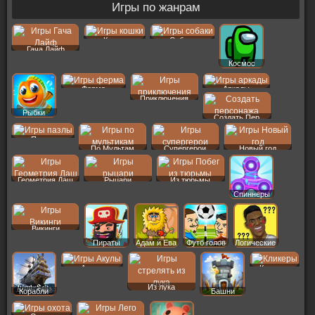
Игры по жанрам
Кошки
Собаки
Гача Лайф
Космос
Ферма
Аркады
Приключения
Рыбки
Создать Пер
Пазлы
По Мультам
Супергерои
Новый год
Геометрия Даш
Рыцари
Из тюрьмы
Спиннеры
Викинги
Пираты
Адам и Ева
Футб голов
Логические
Акулы
Кликеры
Из лука
Корабли
Башни