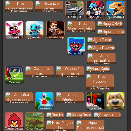
Издевалки
Для детей
Полиция
Фрайдей
Динозавры
ФНАФ
Мортал Ком
Защита
Роботы
Драконы
Ловкий вор
Такси
Паркур
Хагги Вагги
Вертолеты
Бомж Хобо
Смешные
Отряд котят
Футбол
Рус Машины
Не нажимай
Убийца
Бегалки
3д игры
Бен
Поп Ит
Хэппи Вилс
Симуляторы
Энгри Бердз
Сим Мыши
Plague Inc