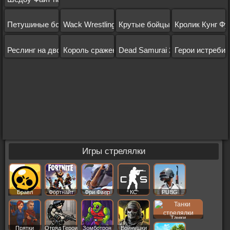
Петушиные бои
Wack Wrestling Challenge
Крутые бойцы
Кролик Кунг Фу
Реслинг на двоих
Король сражений
Dead Samurai 2
Герои истребит
Игры стрелялки
Бравл
Фортнайт
Фри Фаер
КС
PUBG
Старс
Танки
Прятки
Отряд Герои
Зомботрон
Войнушки