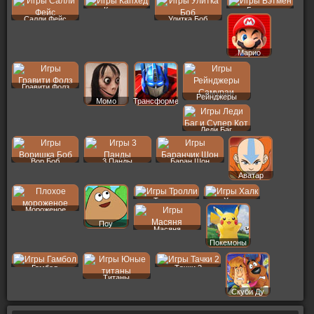
Капхед
Бэтмен
Салли Фейс
Улитка Боб
Марио
Гравити Фолз
Рейнджеры
Момо
Трансформеры
Леди Баг
Вор Боб
3 Панды
Баран Шон
Аватар
Тролли
Халк
Мороженое
Поу
Масяня
Покемоны
Гамбол
Тачки 2
Титаны
Скуби Ду