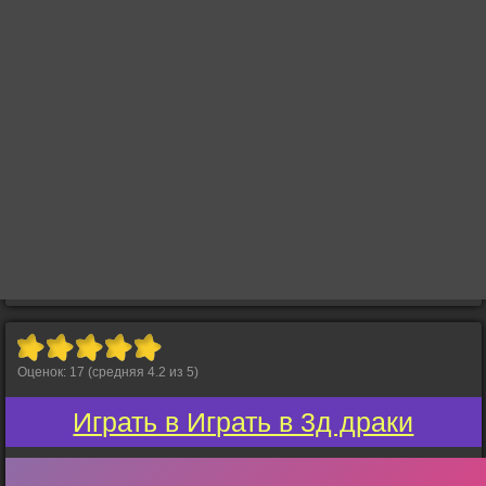
Оценок:
17
(средняя
4.2
из
5
)
Играть в Играть в 3д драки