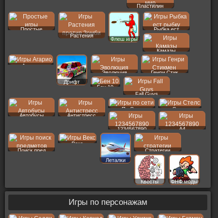
Пластилин
Простые
Рыбка ест
Растения
Флеш игры
Камазы
Агарио
Эволюция
Генри Стик
Дрифт
Бен 10
Fall Guys
По Сети
Стелс
Автобусы
Антистресс
1234567890
A4
Векс
Поиск пред
Стратегии
Леталки
Квесты
ФНФ моды
Игры по персонажам