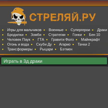
Игры для мальчиков
Военные
Супергерои
Драки
Бродилки
Зомби
Стратегии
Гонки
Бен 10
Человек Паук
ГТА
Гравити Фолз
Майнкрафт
Огонь и вода
Скуби Ду
Агарио
Тачки 2
Трансформеры
Рыцари
Бэтмен
Играть в 3д драки