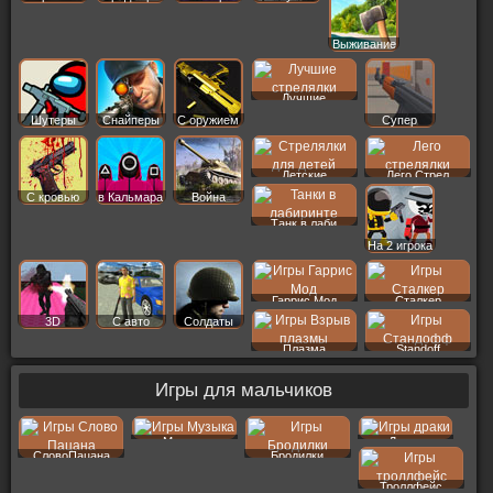
Выживание
Лучшие
Шутеры
Снайперы
С оружием
Супер
Детские
Лего Стрел
С кровью
в Кальмара
Война
Танк в лаби
На 2 игрока
Гаррис Мод
Сталкер
3D
С авто
Солдаты
Плазма
Standoff
Игры для мальчиков
Музыка
Драки
СловоПацана
Бродилки
Троллфейс