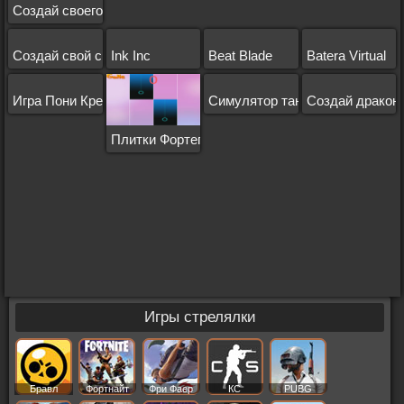
Создай своего тролля
Создай свой спиннер
Ink Inc
Beat Blade
Batera Virtual
Игра Пони Креатор 3
Симулятор танцев
Создай дракон
Плитки Фортепиано 2
Игры стрелялки
Бравл
Фортнайт
Фри Фаер
КС
PUBG
Старс