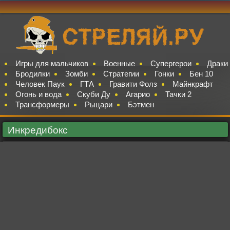
Игры для мальчиков
Военные
Супергерои
Драки
Бродилки
Зомби
Стратегии
Гонки
Бен 10
Человек Паук
ГТА
Гравити Фолз
Майнкрафт
Огонь и вода
Скуби Ду
Агарио
Тачки 2
Трансформеры
Рыцари
Бэтмен
Инкредибокс