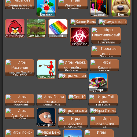
Не нажимай
Убийца
Бегалки
3д игры
Бен
Хэппи Вилс
Симуляторы
Энгри Бердз
Сим Мыши
Поп Ит
Пластилин
Plague Inc
Простые
Рыбка ест
Камазы
Растения
Флеш игры
Агарио
Дрифт
Бен 10
Эволюция
Генри Стик
Fall Guys
По Сети
Стелс
Автобусы
Антистресс
1234567890
A4
Векс