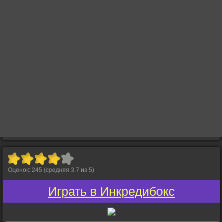
Оценок:
245
(средняя
3.7
из
5
)
Играть в Инкредибокс