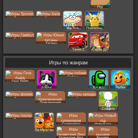
Поу
Тролли
Халк
Масяня
Покемоны
Гамбол
Титаны
Тачки 2
Скуби Ду
Игры по жанрам
Собаки
Гача Лайф
Кошки
Космос
Рыбки
Ферма
Аркады
Приключения
Создать
Пер
Пазлы
Супергерои
Новый год
По Мультам
Геометрия Даш
Рыцари