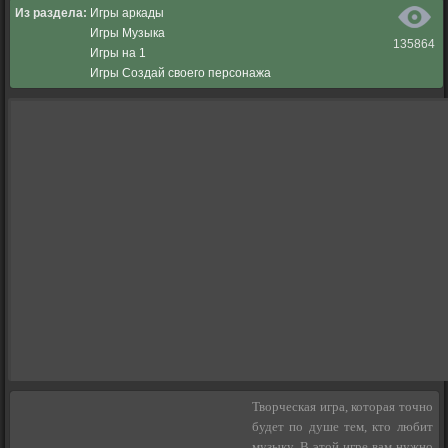
Из раздела:
Игры аркады
Игры Музыка
135864
Игры на 1
Игры Создай своего персонажа
Творческая игра, которая точно
будет по душе тем, кто любит
музыку. В этой игре вам нужно