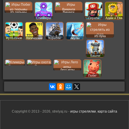
Из тюрьмы
Викинги
Спиннеры
Пираты
Адам и Ева
Из лука
Футб голов
Логические
Корабли
Акулы
Башни
Кликеры
Охота
Лего игры
Побег
Copyright © 2013 - 2026, strelyaj.ru -
игры стрелялки
,
карта сайта