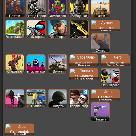
Прятки
Отряд Герои
Зомботрон
Войнушки
Танки
Лучшие
Выживание
Шутеры
Снайперы
С оружием
Супер
Детские
Лего Стрел
С кровью
в Кальмара
Война
Танк в лаби
На 2 игрока
Сталкер
3D
С авто
Солдаты
Гаррис Мод
Плазма
Standoff