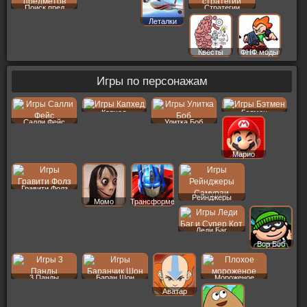
Поиск пред
Стратегии
Леталки
Квесты
ФНФ моды
Игры по персонажам
Капхед
Бэтмен
Салли Фейс
Улитка Боб
Марио
Гравити Фолз
Рейнджеры
Момо
Трансформеры
Леди Баг
Вор Боб
3 Панды
Баран Шон
Мороженое
Аватар