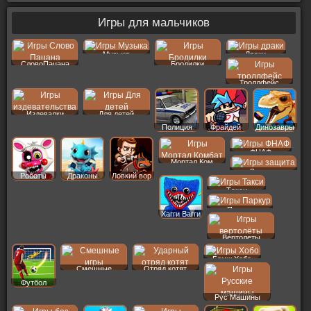
Игры для мальчиков
Музыка
Драки
СловоПацана
Бродилки
Троллфейс
Издевалки
Для детей
Полиция
Фрайдей
Динозавры
ФНАФ
Мортал Ком
Защита
Роботы
Драконы
Ловкий вор
Такси
Паркур
Хагги Вагги
Вертолеты
Бомж Хобо
Смешные
Отряд котят
Футбол
Рус Машины