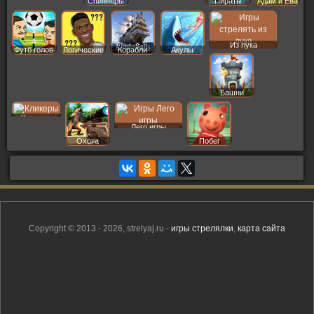
Спиннеры
Пираты
Адам и Ева
Из лука
Футб голов
Логические
Корабли
Акулы
Башни
Кликеры
Лего игры
Охота
Побег
Copyright © 2013 - 2026, strelyaj.ru -
игры стрелялки
,
карта сайта