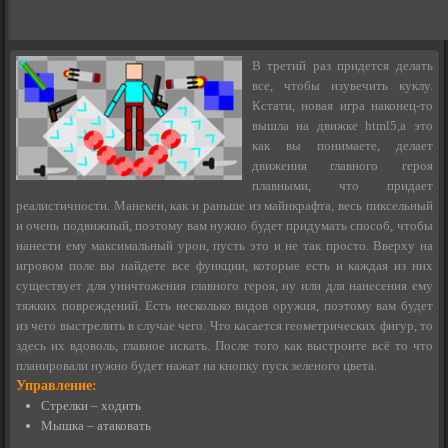
В третий раз придется делать
все, чтобы изувечить куклу.
Кстати, новая игра наконец-то
вышла на движке html5,а это
как вы понимаете, делает
движения главного героя
плавными, что придает
реалистичности. Манекен, как и раньше из майнкрафта, весь пиксельный
и очень подвижный, поэтому вам нужно будет придумать способ, чтобы
нанести ему максимальный урон, пусть это и не так просто. Вверху на
игровом поле вы найдете все функции, которые есть и каждая из них
существует для уничтожения главного героя, ну или для нанесения ему
тяжких повреждений. Есть несколько видов оружия, поэтому вам будет
из чего выстрелить в случае чего. Что касается геометрических фигур, то
здесь их вдоволь, главное искать. После того как выстроите всё то что
планировали нужно будет нажат на кнопку пуск зеленого цвета.
Управление:
Стрелки – ходить
Мышка – атаковать