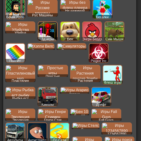
Не нажимай
Рус Машины
Бомж Хобо
Бегалки
Убийца
3д игры
Бен
Энгри Бердз
Сим Мыши
Хэппи Вилс
Симуляторы
Поп Ит
Plague Inc
Простые
Пластилин
Растения
Флеш игры
Агарио
Рыбка ест
Камазы
Дрифт
Бен 10
Эволюция
Генри Стик
Fall Guys
Стелс
1234567890
Автобусы
Антистресс
По Сети