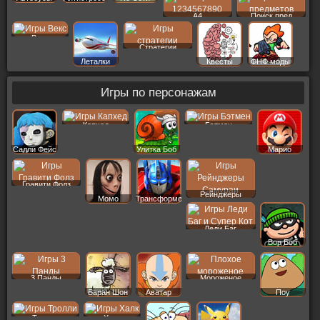
A4
Поиск пред
Векс
Стратегии
Леталки
Квесты
ФНФ моды
Игры по персонажам
Капхед
Бэтмен
Салли Фейс
Улитка Боб
Марио
Гравити Фолз
Рейнджеры
Момо
Трансформеры
Леди Баг
Вор Боб
3 Панды
Мороженое
Баран Шон
Аватар
Поу
Тролли
Халк