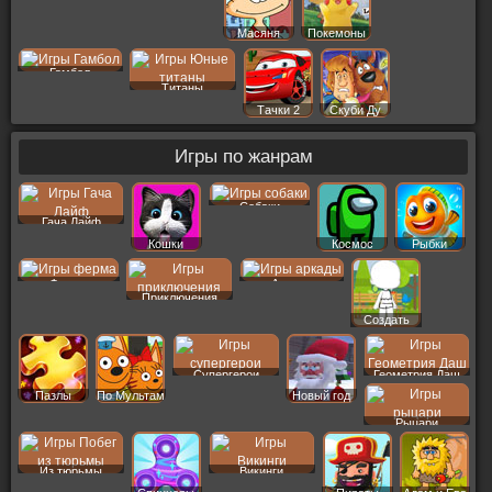
Масяня
Покемоны
Гамбол
Титаны
Тачки 2
Скуби Ду
Игры по жанрам
Собаки
Гача Лайф
Кошки
Космос
Рыбки
Ферма
Аркады
Приключения
Создать
Пер
Супергерои
Геометрия Даш
Пазлы
По Мультам
Новый год
Рыцари
Из тюрьмы
Викинги