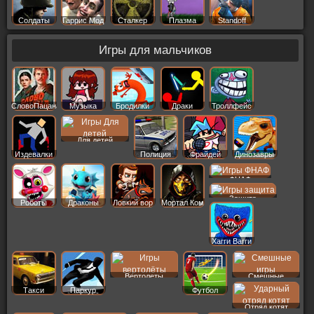
Солдаты
Гаррис Мод
Сталкер
Плазма
Standoff
Игры для мальчиков
СловоПацана
Музыка
Бродилки
Драки
Троллфейс
Для детей
Издевалки
Полиция
Фрайдей
Динозавры
ФНАФ
Защита
Роботы
Драконы
Ловкий вор
Мортал Ком
Хагги Вагги
Вертолеты
Смешные
Такси
Паркур
Футбол
Отряд котят