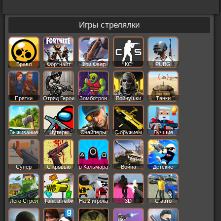
Игры стрелялки
Бравл
Фортнайт
Фри Фаер
КС
PUBG
Старс
Прятки
Отряд Герои
Зомботрон
Войнушки
Танки
Выживание
Шутеры
Снайперы
С оружием
Лучшие
Супер
С кровью
в Кальмара
Война
Детские
Лего Стрел
Танк в лаби
На 2 игрока
3D
С авто