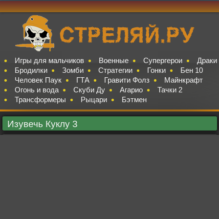
Игры для мальчиков
Военные
Супергерои
Драки
Бродилки
Зомби
Стратегии
Гонки
Бен 10
Человек Паук
ГТА
Гравити Фолз
Майнкрафт
Огонь и вода
Скуби Ду
Агарио
Тачки 2
Трансформеры
Рыцари
Бэтмен
Изувечь Куклу 3