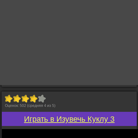
Оценок:
502
(средняя
4
из
5
)
Играть в Изувечь Куклу 3