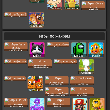
Поу
Масяня
Покемоны
Титаны
Тачки 2
Скуби Ду
Игры по жанрам
Собаки
Гача Лайф
Кошки
Космос
Рыбки
Ферма
Аркады
Приключения
Создать
Пер
Пазлы
Супергерои
Новый год
По Мультам
Геометрия Даш
Рыцари
Из тюрьмы
Викинги