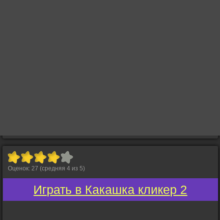
Оценок:
27
(средняя
4
из
5
)
Играть в Какашка кликер 2