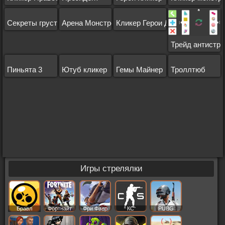
Секреты грустных чудовищ
Арена Монстров
Кликер Герои Добычи
Трейд антистр
Пиньята 3
Ютуб кликер
Гемы Майнер
Троллтюб
Игры стрелялки
Бравл
Фортнайт
Фри Фаер
КС
PUBG
Старс