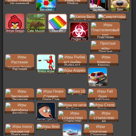
Не нажимай
Убийца
Бегалки
3д игры
Бен
Хэппи Вилс
Симуляторы
Энгри Бердз
Сим Мыши
Поп Ит
Пластилин
Plague Inc
Простые
Рыбка ест
Камазы
Растения
Флеш игры
Агарио
Дрифт
Бен 10
Эволюция
Генри Стик
Fall Guys
По Сети
Стелс
Автобусы
Антистресс
1234567890
A4
Векс
Поиск пред
Стратегии