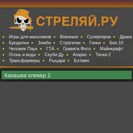
Игры для мальчиков
Военные
Супергерои
Драки
Бродилки
Зомби
Стратегии
Гонки
Бен 10
Человек Паук
ГТА
Гравити Фолз
Майнкрафт
Огонь и вода
Скуби Ду
Агарио
Тачки 2
Трансформеры
Рыцари
Бэтмен
Какашка кликер 2