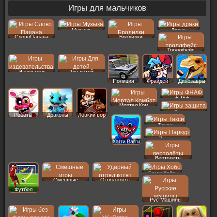
Игры для мальчиков
Музыка
Драки
СловоПацана
Бродилки
Троллфейс
Издевалки
Для детей
Полиция
Фрайдей
Динозавры
ФНАФ
Мортал Ком
Защита
Роботы
Драконы
Ловкий вор
Такси
Паркур
Хагги Вагги
Вертолеты
Бомж Хобо
Смешные
Отряд котят
Футбол
Рус Машины