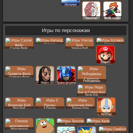
Леталки
Квесты
ФНФ моды
Игры по персонажам
Капхед
Бэтмен
Салли Фейс
Улитка Боб
Марио
Гравити Фолз
Рейнджеры
Момо
Трансформеры
Леди Баг
Вор Боб
3 Панды
Баран Шон
Аватар
Тролли
Халк
Мороженое
Гамбол