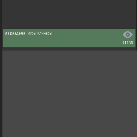
Из раздела:
Игры Кликеры
11135