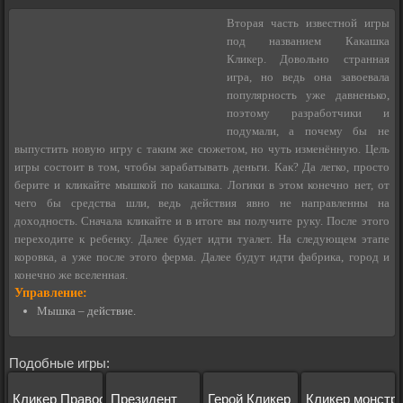
Вторая часть известной игры
под названием Какашка
Кликер. Довольно странная
игра, но ведь она завоевала
популярность уже давненько,
поэтому разработчики и
подумали, а почему бы не
выпустить новую игру с таким же сюжетом, но чуть изменённую. Цель
игры состоит в том, чтобы зарабатывать деньги. Как? Да легко, просто
берите и кликайте мышкой по какашка. Логики в этом конечно нет, от
чего бы средства шли, ведь действия явно не направленны на
доходность. Сначала кликайте и в итоге вы получите руку. После этого
переходите к ребенку. Далее будет идти туалет. На следующем этапе
коровка, а уже после этого ферма. Далее будут идти фабрика, город и
конечно же вселенная.
Управление:
Мышка – действие.
Подобные игры:
Кликер Правосудия
Президент
Герой Кликер
Кликер монстр