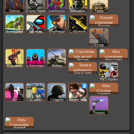
Прятки
Отряд Герои
Зомботрон
Войнушки
Танки
Лучшие
Выживание
Шутеры
Снайперы
С оружием
Супер
Детские
Лего Стрел
С кровью
в Кальмара
Война
Танк в лаби
На 2 игрока
Сталкер
3D
С авто
Солдаты
Гаррис Мод
Плазма
Standoff