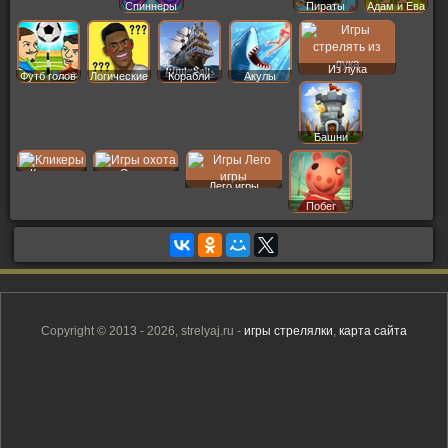
Спиннеры
Пираты
Адам и Ева
Из лука
Футб голов
Логические
Корабли
Акулы
Башни
Кликеры
Охота
Лего игры
Побег
Copyright © 2013 - 2026, strelyaj.ru -
игры стрелялки
,
карта сайта